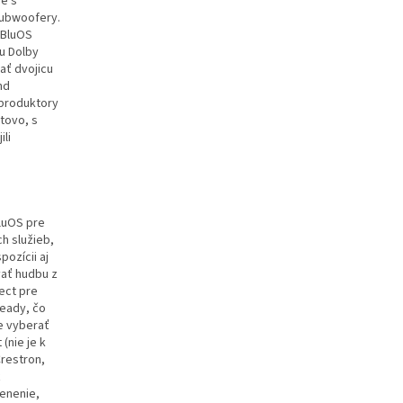
ne s
subwoofery.
 BluOS
u Dolby
ať dvojicu
nd
eproduktory
tovo, s
ili
luOS pre
h služieb,
pozícii aj
vať hudbu z
ect pre
Ready, čo
e vyberať
(nie je k
Crestron,
ť
ienenie,