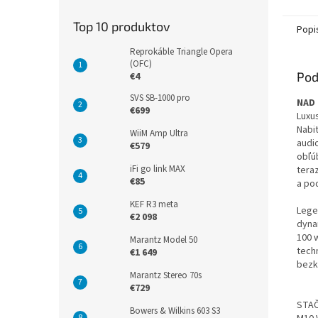
Top 10 produktov
Popi
Reprokáble Triangle Opera
(OFC)
Pod
€4
SVS SB-1000 pro
NAD 
€699
Luxu
Nabi
WiiM Amp Ultra
audi
€579
obľú
iFi go link MAX
tera
€85
a pod
KEF R3 meta
Lege
€2 098
dyna
100 
Marantz Model 50
tech
€1 649
bezk
Marantz Stereo 70s
€729
STAČ
Bowers & Wilkins 603 S3