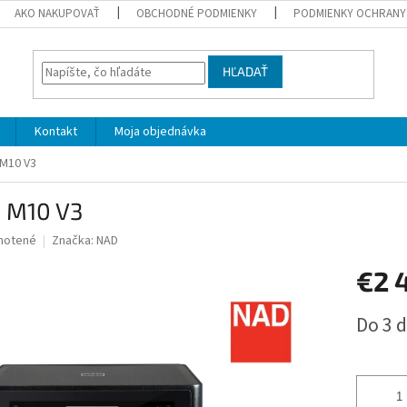
AKO NAKUPOVAŤ
OBCHODNÉ PODMIENKY
PODMIENKY OCHRANY
HĽADAŤ
Kontakt
Moja objednávka
M10 V3
 M10 V3
né
notené
Značka:
NAD
nie
€2 
u
Jednotk
Do 3 d
cena:
iek.