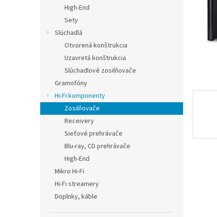
High-End
Sety
Slúchadlá
Otvorená konštrukcia
Uzavretá konštrukcia
Slúchadlové zosilňovače
Gramofóny
Hi-Fi komponenty
Zosilňovače
Receivery
Sieťové prehrávače
Blu-ray, CD prehrávače
High-End
Mikro Hi-Fi
Hi-Fi streamery
Doplnky, káble