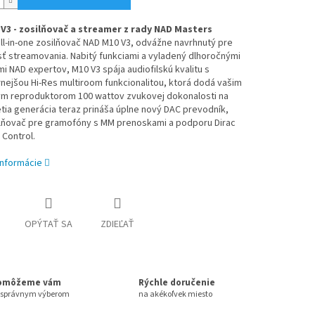
V3 - zosilňovač a streamer z rady NAD Masters
ll-in-one zosilňovač NAD M10 V3, odvážne navrhnutý pre
ť streamovania. Nabitý funkciami a vyladený dlhoročnými
i NAD expertov, M10 V3 spája audiofilskú kvalitu s
ejšou Hi-Res multiroom funkcionalitou, ktorá dodá vašim
m reproduktorom 100 wattov zvukovej dokonalosti na
etia generácia teraz prináša úplne nový DAC prevodník,
lňovač pre gramofóny s MM prenoskami a podporu Dirac
 Control.
informácie
OPÝTAŤ SA
ZDIEĽAŤ
omôžeme vám
Rýchle doručenie
 správnym výberom
na akékoľvek miesto