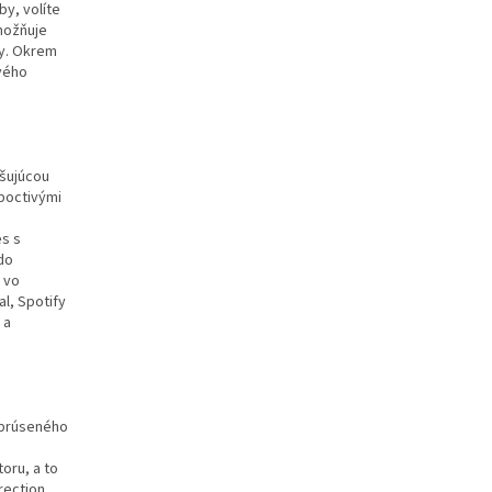
y, volíte
umožňuje
by. Okrem
vého
ušujúcou
poctivými
es s
do
 vo
l, Spotify
 a
 brúseného
oru, a to
rection.