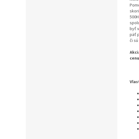
Pomo
skor
500H
spol
byť 
päť 
či s
Akci
cenu
Vlas