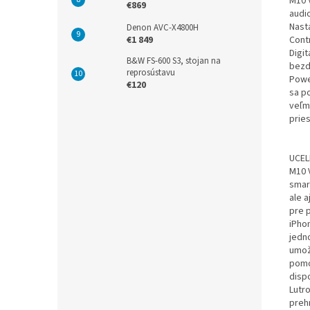
M10 V
€869
audi
Nast
Denon AVC-X4800H
Cont
€1 849
Digi
B&W FS-600 S3, stojan na
bezd
reprosústavu
Powe
€120
sa p
veľmi
prie
UCEL
M10 
smar
ale a
pre 
iPho
jedn
umož
pomo
disp
Lutr
preh