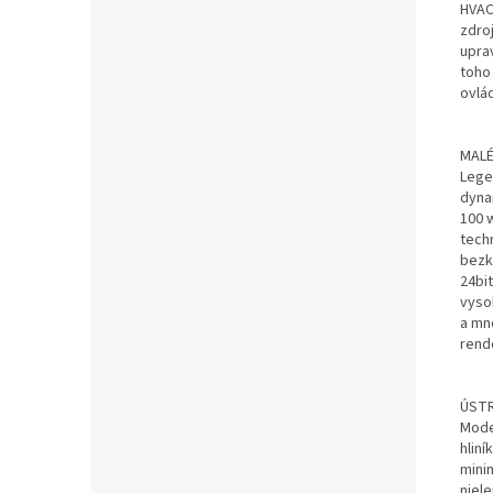
HVAC
zdro
upra
toho
ovlá
MALÉ
Lege
dyna
100 
tech
bezk
24bi
vyso
a mn
rend
ÚSTR
Mode
hlin
mini
niele