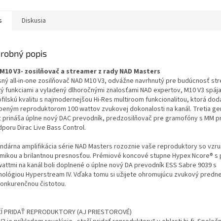
s
Diskusia
robný popis
M10 V3- zosilňovač a streamer z rady NAD Masters
sný all-in-one zosilňovač NAD M10 V3, odvážne navrhnutý pre budúcnosť st
tý funkciami a vyladený dlhoročnými znalosťami NAD expertov, M10 V3 spáj
ofilskú kvalitu s najmodernejšou Hi-Res multiroom funkcionalitou, ktorá dod
beným reproduktorom 100 wattov zvukovej dokonalosti na kanál. Tretia ge
z prináša úplne nový DAC prevodník, predzosilňovač pre gramofóny s MM 
poru Dirac Live Bass Control.
ndárna amplifikácia série NAD Masters rozoznie vaše reproduktory so vzr
mikou a brilantnou presnosťou. Prémiové koncové stupne Hypex Ncore® s 
wattmi na kanál boli doplnené o úplne nový DA prevodník ESS Sabre 9039 s
nológiou Hyperstream IV. Vďaka tomu si užijete ohromujúcu zvukový predn
onkurenčnou čistotou.
Í PRIDAŤ REPRODUKTORY (AJ PRIESTOROVÉ)