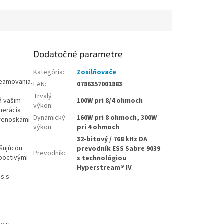
Dodatočné parametre
Kategória
:
Zosilňovače
reamovania.
EAN
:
0786357001883
a
Trvalý
á vašim
100W pri 8/4 ohmoch
výkon
:
nerácia
Dynamický
160W pri 8 ohmoch, 300W
prenoskami
výkon
:
pri 4 ohmoch
32-bitový / 768 kHz DA
ušujúcou
prevodník ESS Sabre 9039
Prevodník:
:
poctivými
s technológiou
Hyperstream® IV
es s