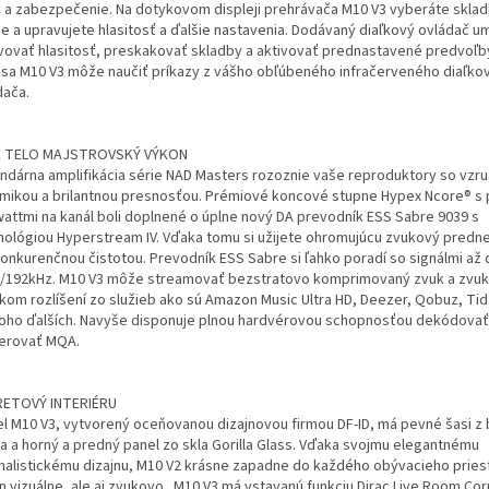
 a zabezpečenie. Na dotykovom displeji prehrávača M10 V3 vyberáte skladb
je a upravujete hlasitosť a ďalšie nastavenia. Dodávaný diaľkový ovládač 
vovať hlasitosť, preskakovať skladby a aktivovať prednastavené predvoľ
 sa M10 V3 môže naučiť príkazy z vášho obľúbeného infračerveného diaľko
dača.
 TELO MAJSTROVSKÝ VÝKON
ndárna amplifikácia série NAD Masters rozoznie vaše reproduktory so vzr
mikou a brilantnou presnosťou. Prémiové koncové stupne Hypex Ncore® s 
wattmi na kanál boli doplnené o úplne nový DA prevodník ESS Sabre 9039 s
nológiou Hyperstream IV. Vďaka tomu si užijete ohromujúcu zvukový predn
onkurenčnou čistotou. Prevodník ESS Sabre si ľahko poradí so signálmi až 
t/192kHz. M10 V3 môže streamovať bezstratovo komprimovaný zvuk a zvuk
kom rozlíšení zo služieb ako sú Amazon Music Ultra HD, Deezer, Qobuz, Tida
oho ďalších. Navyše disponuje plnou hardvérovou schopnosťou dekódovať
erovať MQA.
ETOVÝ INTERIÉRU
l M10 V3, vytvorený oceňovanou dizajnovou firmou DF-ID, má pevné šasi z
íka a horný a predný panel zo skla Gorilla Glass. Vďaka svojmu elegantnému
malistickému dizajnu, M10 V2 krásne zapadne do každého obývacieho priest
n vizuálne, ale aj zvukovo. M10 V3 má vstavanú funkciu Dirac Live Room Cor