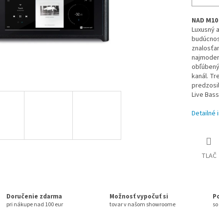
NAD M10 
Luxusný a
budúcnos
znalosťam
najmodern
obľúbený
kanál. Tr
predzosi
Live Bass
Detailné 
TLAČ
Doručenie zdarma
Možnosť vypočuť si
P
pri nákupe nad 100 eur
tovar v našom showroome
so