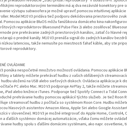
3 je príkladom revolúcie „stačí pridať reproduktory“ v oblasti hi-fi. Spoloč
ofilskými reproduktorovými terminálmi má aj dva nezávislé konektory pre 
avenie výstupu subwoofera je možné upraviť pomocou intuitívnej aplikácie
roller. Model M10 V3 pridáva tiež podporu dekódovania priestorového zvuk
tal. Pomocou aplikácie BluOS môžu fanúšikovia domáceho kina nakonfigurov
rôtových reproduktorov Bluesound Pulse Flex 2i alebo zosilňovač Bluesou
rnode pre prehrávanie zadných priestorových kanálov, zatiaľ čo hlavné r
ostarajú o predné kanály. M10 V3 prenáša signál do zadných kanálov bezdrô
 nízkou latenciou, takže nemusíte po miestnosti ťahať káble, aby ste pripoj
storové reproduktory.
ENÉ OVLÁDANIE
V3 ponúka nespočetné množstvo možností ovládania. Pomocou aplikácie B
tfóny a tablety môžete prehrávať hudbu z vašich obľúbených streamovacíc
j hudbu uloženú na USB alebo sieťových diskoch. Ovládacia aplikácia je k dis
počítače PC alebo Mac. M10 V3 podporuje AirPlay 2, takže môžete streamo
ne, iPad alebo knižnice iTunes. Podporuje tiež Spotify Connect a Tidal Conn
oduché prehrávanie hudby pomocou aplikácií týchto služieb. Je tiež Roon 
ňuje streamovať hudbu z počítača so systémom Roon Core. Hudbu môžet
cou hlasových asistentov Amazon Alexa, Apple Siri alebo Google Assistant 
ozícii v slovenčine). M10 V3 je možné integrovať do Apple Home, Control4, 
on a ďalších systémov domácej automatizácie, vďaka čomu môžete ovláda
rávanie hudby spolu s ďalšími domácimi systémami, ako napr. osvetlenie, t