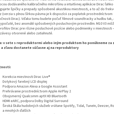
cou dodávaného kalibračného mikrofónu a intuitívnej aplikácie Dirac ľahko
igujete špičky a prepady spôsobené akustikou miestnosti, a to až do frekv
z (verzia s plnou šírkou pásma je k dispozícii za poplatok prostredníctvom
očnosti Dirac). Vďaka tomu budete počuť filmové soundtracky a hudbu tak, 
vypočuté, bez anomálií spôsobených posluchovým prostredím. M10 V3 môže
profilov Dirac pre rôzne posluchové pozície alebo podmienky v miestnosti –
ú závesy otvorené alebo zatiahnuté.
a:
v sete s reproduktormi alebo iným produktom ho ponúkneme za 
 a zľavu dostanete súčasne aj na reproduktory
tnosti:
Korekcia miestnosti Dirac Live®
Dotykový farebný LCD displej
Podpora Amazon Alexa a Google Assistant
Prehrávanie prostredníctvom Apple AirPlay 2
Obojsmerný Qualcomm aptX HD Bluetooth
HDMI eARC, podpora Dolby Digital Surround
Široká škála hudobných služieb vrátane Spotify, Tidal, TuneIn, Deezer, 
a mnohých ďalších