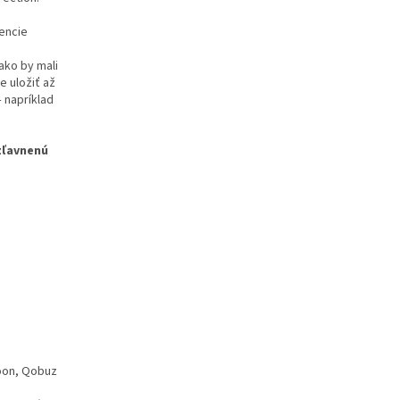
encie
ako by mali
 uložiť až
 napríklad
zľavnenú
Roon, Qobuz