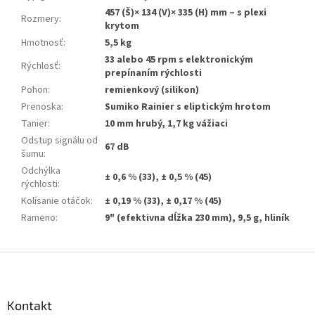
457 (Š)× 134 (V)× 335 (H) mm – s plexi
Rozmery
:
krytom
Hmotnosť
:
5,5 kg
33 alebo 45 rpm s elektronickým
Rýchlosť
:
prepínaním rýchlosti
Pohon
:
remienkový (silikon)
Prenoska
:
Sumiko Rainier s eliptickým hrotom
Tanier
:
10 mm hrubý, 1,7 kg vážiaci
Odstup signálu od
67 dB
šumu
:
Odchýlka
± 0,6 % (33), ± 0,5 % (45)
rýchlosti
:
Kolísanie otáčok
:
± 0,19 % (33), ± 0,17 % (45)
Rameno
:
9" (efektivna dĺžka 230 mm), 9,5 g, hliník
Z
á
p
ä
Kontakt