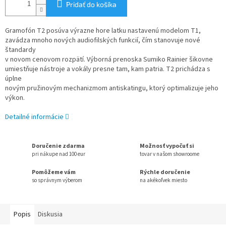
Pridať do košíka
Gramofón T2 posúva výrazne hore latku nastavenú modelom T1,
zavádza mnoho nových audiofilských funkcií, čím stanovuje nové
štandardy
v novom cenovom rozpätí. Výborná prenoska Sumiko Rainier šikovne
umiestňuje nástroje a vokály presne tam, kam patria. T2 prichádza s
úplne
novým pružinovým mechanizmom antiskatingu, ktorý optimalizuje jeho
výkon.
Detailné informácie
Doručenie zdarma
Možnosť vypočuť si
pri nákupe nad 100 eur
tovar v našom showroome
Pomôžeme vám
Rýchle doručenie
so správnym výberom
na akékoľvek miesto
Popis
Diskusia