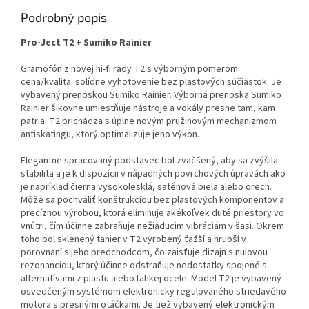
Podrobný popis
Pro-Ject T2 + Sumiko Rainier
Gramofón z novej hi-fi rady T2 s výborným pomerom
cena/kvalita. solídne vyhotovenie bez plastových súčiastok. Je
vybavený prenoskou Sumiko Rainier. Výborná prenoska Sumiko
Rainier šikovne umiestňuje nástroje a vokály presne tam, kam
patria. T2 prichádza s úplne novým pružinovým mechanizmom
antiskatingu, ktorý optimalizuje jeho výkon.
Elegantne spracovaný podstavec bol zväčšený, aby sa zvýšila
stabilita a je k dispozícii v nápadných povrchových úpravách ako
je napríklad čierna vysokolesklá, saténová biela alebo orech.
Môže sa pochváliť konštrukciou bez plastových komponentov a
precíznou výrobou, ktorá eliminuje akékoľvek duté priestory vo
vnútri, čím účinne zabraňuje nežiaducim vibráciám v šasi. Okrem
toho bol sklenený tanier v T2 vyrobený ťažší a hrubší v
porovnaní s jeho predchodcom, čo zaisťuje dizajn s nulovou
rezonanciou, ktorý účinne odstraňuje nedostatky spojené s
alternatívami z plastu alebo ľahkej ocele. Model T2 je vybavený
osvedčeným systémom elektronicky regulovaného striedavého
motora s presnými otáčkami. Je tiež vybavený elektronickým