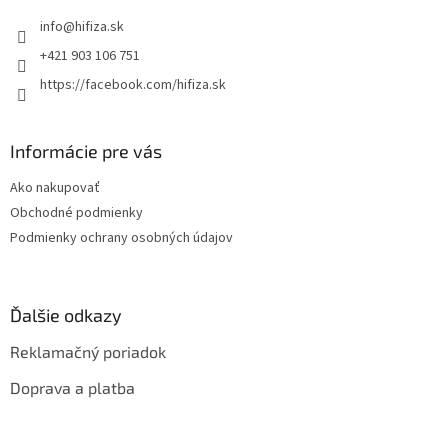
t
info
@
hifiza.sk
i
e
+421 903 106 751
https://facebook.com/hifiza.sk
Informácie pre vás
Ako nakupovať
Obchodné podmienky
Podmienky ochrany osobných údajov
Ďalšie odkazy
Reklamačný poriadok
Doprava a platba