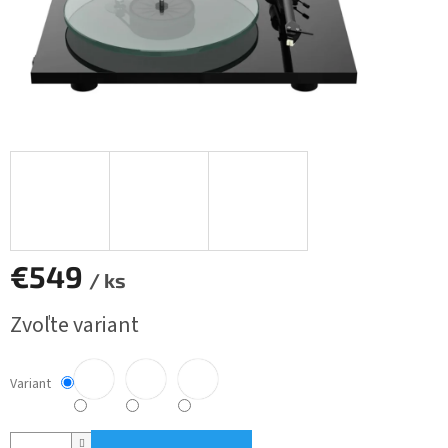
€549
/ ks
Jednotková
Zvoľte variant
cena:
Variant