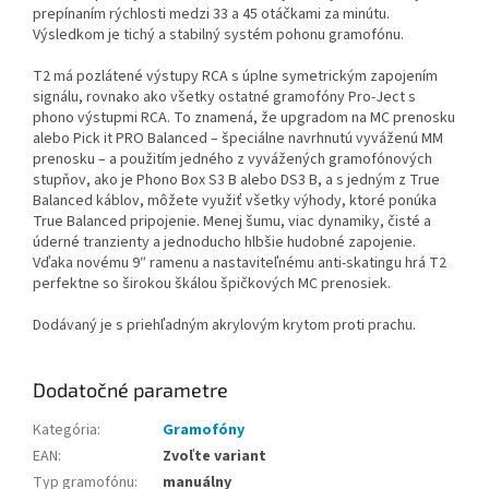
prepínaním rýchlosti medzi 33 a 45 otáčkami za minútu.
Výsledkom je tichý a stabilný systém pohonu gramofónu.
T2 má pozlátené výstupy RCA s úplne symetrickým zapojením
signálu, rovnako ako všetky ostatné gramofóny Pro-Ject s
phono výstupmi RCA. To znamená, že upgradom na MC prenosku
alebo Pick it PRO Balanced – špeciálne navrhnutú vyváženú MM
prenosku – a použitím jedného z vyvážených gramofónových
stupňov, ako je Phono Box S3 B alebo DS3 B, a s jedným z True
Balanced káblov, môžete využiť všetky výhody, ktoré ponúka
True Balanced pripojenie. Menej šumu, viac dynamiky, čisté a
úderné tranzienty a jednoducho hlbšie hudobné zapojenie.
Vďaka novému 9″ ramenu a nastaviteľnému anti-skatingu hrá T2
perfektne so širokou škálou špičkových MC prenosiek.
Dodávaný je s priehľadným akrylovým krytom proti prachu.
Dodatočné parametre
Kategória
:
Gramofóny
EAN
:
Zvoľte variant
Typ gramofónu
:
manuálny