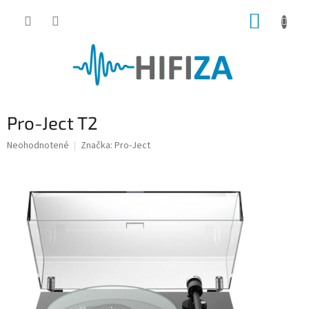
Prejsť
NÁKUP
na
obsah
KOŠÍK
Pro-Ject T2
Priemerné
Neohodnotené
Značka:
Pro-Ject
hodnotenie
produktu
je
0,0
z
5
hviezdičiek.