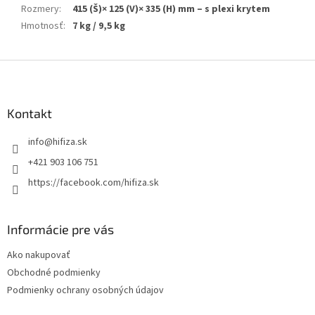
Rozmery
:
415 (Š)× 125 (V)× 335 (H) mm – s plexi krytem
Hmotnosť
:
7 kg / 9,5 kg
Z
á
p
ä
Kontakt
t
info
@
hifiza.sk
i
e
+421 903 106 751
https://facebook.com/hifiza.sk
Informácie pre vás
Ako nakupovať
Obchodné podmienky
Podmienky ochrany osobných údajov