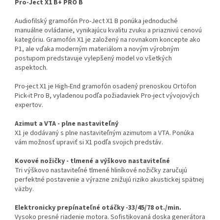
Pro-Ject X1 B+ PRO B
Audiofilský gramofón Pro-Ject X1 B ponúka jednoduché
manuálne ovládanie, vynikajúcu kvalitu zvuku a priaznivú cenovú
kategóriu. Gramofón X1 je založený na rovnakom koncepte ako
P1, ale vďaka moderným materiálom a novým výrobným
postupom predstavuje vylepšený model vo všetkých
aspektoch.
Pro-ject X1 je High-End gramofón osadený prenoskou Ortofon
Pick-it Pro B, vyladenou podľa požiadaviek Pro-ject vývojových
expertov.
Azimut a VTA - plne nastaviteľný
X1 je dodávaný s plne nastaviteľným azimutom a VTA. Ponúka
vám možnosť upraviť si X1 podľa svojich predstáv.
Kovové nožičky - tlmené a výškovo nastaviteľné
Tri výškovo nastaviteľné tlmené hliníkové nožičky zaručujú
perfektné postavenie a výrazne znižujú riziko akustickej spätnej
väzby.
Elektronicky prepínateľné otáčky -33/45/78 ot./min.
Vysoko presné riadenie motora. Sofistikovaná doska generátora