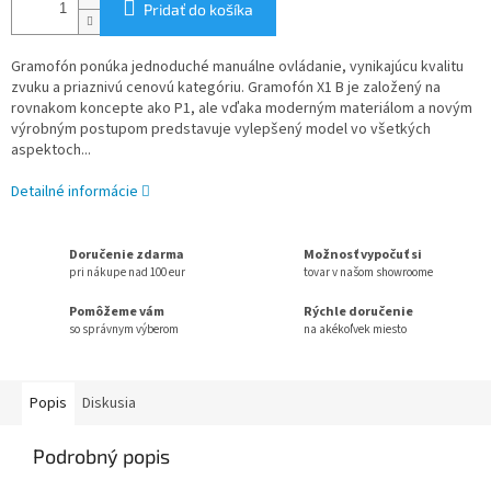
Pridať do košíka
Gramofón ponúka jednoduché manuálne ovládanie, vynikajúcu kvalitu
zvuku a priaznivú cenovú kategóriu. Gramofón X1 B je založený na
rovnakom koncepte ako P1, ale vďaka moderným materiálom a novým
výrobným postupom predstavuje vylepšený model vo všetkých
aspektoch...
Detailné informácie
Doručenie zdarma
Možnosť vypočuť si
pri nákupe nad 100 eur
tovar v našom showroome
Pomôžeme vám
Rýchle doručenie
so správnym výberom
na akékoľvek miesto
Popis
Diskusia
Podrobný popis