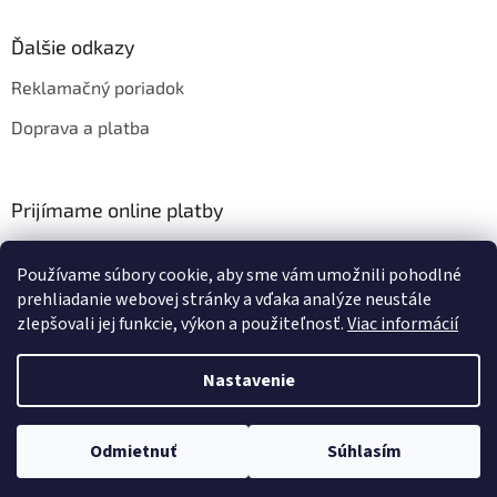
Ďalšie odkazy
Reklamačný poriadok
Doprava a platba
Prijímame online platby
Používame súbory cookie, aby sme vám umožnili pohodlné
prehliadanie webovej stránky a vďaka analýze neustále
zlepšovali jej funkcie, výkon a použiteľnosť.
Viac informácií
Vytvoril Shoptet
Nastavenie
Copyright 2026
HIFIZA
. Všetky práva vyhradené.
Upraviť nastavenie
Odmietnuť
Súhlasím
cookies