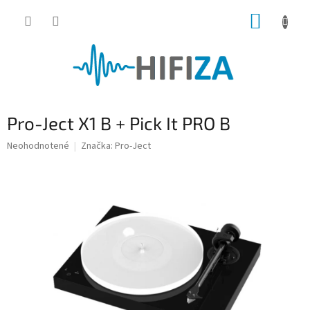
Prejsť
NÁKUP
na
obsah
KOŠÍK
Pro-Ject X1 B + Pick It PRO B
Priemerné
Neohodnotené
Značka:
Pro-Ject
hodnotenie
produktu
je
0,0
z
5
hviezdičiek.