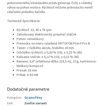
jednosmerného/striedavého prúdu generuje čistý a stabilný
výkon na pohon motora. Rýchlosť môžete jednoducho meniť
stlačením jediného tlačidla.
Technické špecifikácie:
Rýchlosť: 33, 45 a 78 rpm
Zabudovaný elektronický prepínač otáčok
Pohon: remienkový
Prenoska: na mieru vyladená ORTOFON Pick-it Pro B
Tanier: z ťažkého akrylu, hrubého 20 mm.
Odchýlka rýchlosti: ± 0,30 % (33), ± 0,25 % (45)
Kolísanie otáčok: ± 0,13 % (33), ± 0,15 % (45)
Rameno: 8,6" (efektivna dĺžka 218,5 m), 10 g, karbónovo-
hliníkový kompozit
Presah: 18 mm
Prítlak: 0-30 mN
Dodatočné parametre
Kategória
:
Gramofóny
EAN
:
Zvoľte variant