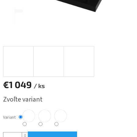
€1 049
/ ks
Jednotková
Zvoľte variant
cena:
Variant