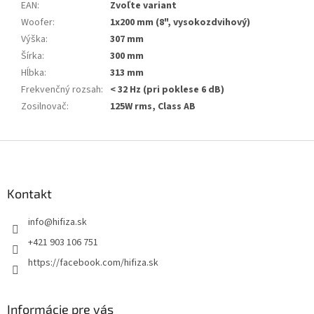
EAN
:
Zvoľte variant
Woofer
:
1x200 mm (8", vysokozdvihový)
Výška
:
307 mm
Šírka
:
300 mm
Hĺbka
:
313 mm
Frekvenčný rozsah
:
< 32 Hz (pri poklese 6 dB)
Zosilnovač
:
125W rms, Class AB
Z
á
p
ä
Kontakt
t
info
@
hifiza.sk
i
e
+421 903 106 751
https://facebook.com/hifiza.sk
Informácie pre vás