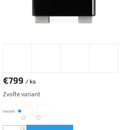
€799
/ ks
Jednotková
Zvoľte variant
cena:
Variant