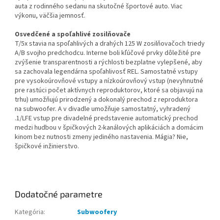
auta z rodinného sedanu na skutočné športové auto. Viac
výkonu, väčšia jemnosť.
Osvedčené a spoľahlivé zosilňovače
T/5x stavia na spoľahlivých a drahých 125 W zosilňovačoch triedy
A/B svojho predchodcu. Interne boli kľúčové prvky dôležité pre
zvýšenie transparentnosti a rýchlosti bezplatne vylepšené, aby
sa zachovala legendárna spoľahlivosť REL. Samostatné vstupy
pre vysokoúrovňové vstupy a nízkoúrovňový vstup (nevyhnutné
pre rastúci počet aktívnych reproduktorov, ktoré sa objavujú na
trhu) umožňujú prirodzený a dokonalý prechod z reproduktora
na subwoofer. A v divadle umožňuje samostatný, vyhradený
.1/LFE vstup pre divadelné predstavenie automatický prechod
medzi hudbou v špičkových 2-kanálových aplikáciách a domácim
kinom bez nutnosti zmeny jediného nastavenia. Mágia? Nie,
špičkové inžinierstvo.
Dodatočné parametre
Kategória
:
Subwoofery