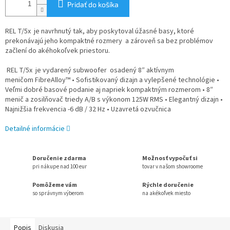
Pridať do košíka
REL T/5x je navrhnutý tak, aby poskytoval úžasné basy, ktoré
prekonávajú jeho kompaktné rozmery a zároveň sa bez problémov
začlení do akéhokoľvek priestoru.
REL T/5x je vydarený subwoofer osadený 8″ aktívnym
meničom FibreAlloy™ • Sofistikovaný dizajn a vylepšené technológie •
Veľmi dobré basové podanie aj napriek kompaktným rozmerom • 8″
menič a zosilňovač triedy A/B s výkonom 125W RMS • Elegantný dizajn •
Najnižšia frekvencia -6 dB / 32 Hz • Uzavretá ozvučnica
Detailné informácie
Doručenie zdarma
Možnosť vypočuť si
pri nákupe nad 100 eur
tovar v našom showroome
Pomôžeme vám
Rýchle doručenie
so správnym výberom
na akékoľvek miesto
Popis
Diskusia