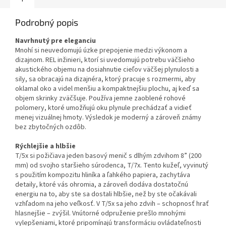
Podrobný popis
Navrhnutý pre eleganciu
Mnohí si neuvedomujú úzke prepojenie medzi výkonom a
dizajnom. REL inžinieri, ktorí si uvedomujú potrebu väčšieho
akustického objemu na dosiahnutie cieľov väčšej plynulosti a
sily, sa obracajú na dizajnéra, ktorý pracuje s rozmermi, aby
oklamal oko a videl menšiu a kompaktnejšiu plochu, aj keď sa
objem skrinky zväčšuje. Používa jemne zaoblené rohové
polomery, ktoré umožňujú oku plynule prechádzať a vidieť
menej vizuálnej hmoty. Výsledok je moderný a zároveň známy
bez zbytočných ozdôb.
Rýchlejšie a hlbšie
T/5x si požičiava jeden basový menič s dlhým zdvihom 8” (200
mm) od svojho staršieho súrodenca, T/7x. Tento kužeľ, vyvinutý
s použitím kompozitu hliníka a ľahkého papiera, zachytáva
detaily, ktoré vás ohromia, a zároveň dodáva dostatočnú
energiu na to, aby ste sa dostali hlbšie, než by ste očakávali
vzhľadom na jeho veľkosť. V T/5x sa jeho zdvih – schopnosť hrať
hlasnejšie – zvýšil. Vnútorné odpruženie prešlo mnohými
vylepšeniami, ktoré pripomínajú transformáciu ovládateľnosti