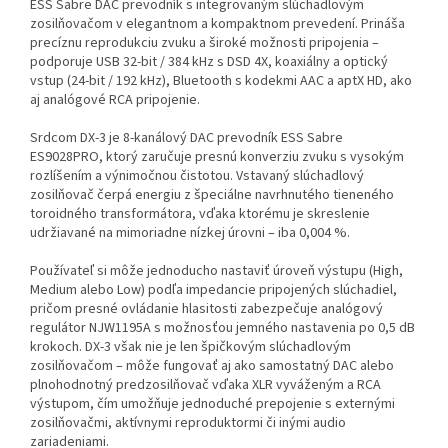
ESS Sabre DAC prevodník s integrovaným slúchadlovým
zosilňovačom v elegantnom a kompaktnom prevedení. Prináša
precíznu reprodukciu zvuku a široké možnosti pripojenia –
podporuje USB 32-bit / 384 kHz s DSD 4X, koaxiálny a optický
vstup (24-bit / 192 kHz), Bluetooth s kodekmi AAC a aptX HD, ako
aj analógové RCA pripojenie.
Srdcom DX-3 je 8-kanálový DAC prevodník ESS Sabre
ES9028PRO, ktorý zaručuje presnú konverziu zvuku s vysokým
rozlíšením a výnimočnou čistotou. Vstavaný slúchadlový
zosilňovač čerpá energiu z špeciálne navrhnutého tieneného
toroidného transformátora, vďaka ktorému je skreslenie
udržiavané na mimoriadne nízkej úrovni – iba 0,004 %.
Používateľ si môže jednoducho nastaviť úroveň výstupu (High,
Medium alebo Low) podľa impedancie pripojených slúchadiel,
pričom presné ovládanie hlasitosti zabezpečuje analógový
regulátor NJW1195A s možnosťou jemného nastavenia po 0,5 dB
krokoch. DX-3 však nie je len špičkovým slúchadlovým
zosilňovačom – môže fungovať aj ako samostatný DAC alebo
plnohodnotný predzosilňovač vďaka XLR vyváženým a RCA
výstupom, čím umožňuje jednoduché prepojenie s externými
zosilňovačmi, aktívnymi reproduktormi či inými audio
zariadeniami.