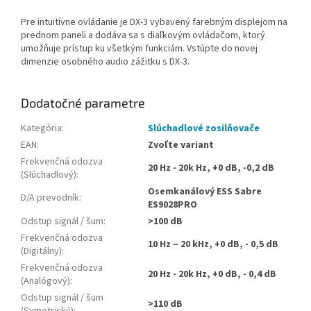
Pre intuitívne ovládanie je DX-3 vybavený farebným displejom na
prednom paneli a dodáva sa s diaľkovým ovládačom, ktorý
umožňuje prístup ku všetkým funkciám. Vstúpte do novej
dimenzie osobného audio zážitku s DX-3.
Dodatočné parametre
Kategória
:
Slúchadlové zosilňovače
EAN
:
Zvoľte variant
Frekvenčná odozva
20 Hz - 20k Hz, +0 dB, -0,2 dB
(Slúchadlový)
:
Osemkanálový ESS Sabre
D/A prevodník
:
ES9028PRO
Odstup signál / šum
:
>100 dB
Frekvenčná odozva
10 Hz – 20 kHz, +0 dB, - 0,5 dB
(Digitálny)
:
Frekvenčná odozva
20 Hz - 20k Hz, +0 dB, - 0,4 dB
(Analógový)
:
Odstup signál / šum
>110 dB
(Symetrický)
: