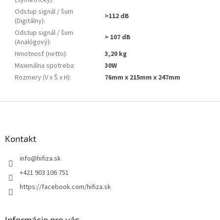
Odstup signál / šum
>112 dB
(Digitálny)
:
Odstup signál / šum
> 107 dB
(Analógový)
:
Hmotnosť (netto)
:
3,20 kg
Maximálna spotreba
:
30W
Rozmery (V x Š x H)
:
76mm x 215mm x 247mm
Z
á
p
ä
Kontakt
t
info
@
hifiza.sk
i
e
+421 903 106 751
https://facebook.com/hifiza.sk
Informácie pre vás