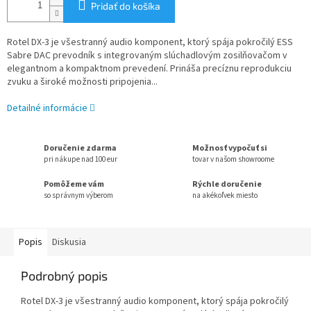
Pridať do košíka
Rotel DX-3 je všestranný audio komponent, ktorý spája pokročilý ESS
Sabre DAC prevodník s integrovaným slúchadlovým zosilňovačom v
elegantnom a kompaktnom prevedení. Prináša precíznu reprodukciu
zvuku a široké možnosti pripojenia...
Detailné informácie
Doručenie zdarma
Možnosť vypočuť si
pri nákupe nad 100 eur
tovar v našom showroome
Pomôžeme vám
Rýchle doručenie
so správnym výberom
na akékoľvek miesto
Popis
Diskusia
Podrobný popis
Rotel DX-3 je všestranný audio komponent, ktorý spája pokročilý