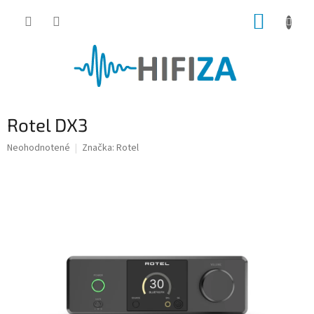
Prejsť
NÁKUP
na
obsah
KOŠÍK
Rotel DX3
Priemerné
Neohodnotené
Značka:
Rotel
hodnotenie
produktu
je
0,0
z
5
hviezdičiek.