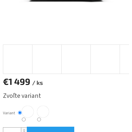
€1 499
/ ks
Jednotková
Zvoľte variant
cena:
Variant