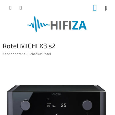
Prejsť
NÁKUP
na
obsah
KOŠÍK
Rotel MICHI X3 s2
Priemerné
Neohodnotené
Značka:
Rotel
hodnotenie
produktu
je
0,0
z
5
hviezdičiek.