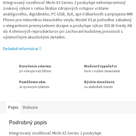
Integrovaný zosilňovač Michi X3 Series 2 poskytuje nekompromisný
zvukový výkon s celou škálou zdrojových vstupov vrátane
analógového, digitálneho, PC-USB, XLR, apt-X Bluetooth a pripojenia MM
Phono pre milovníkov klasického vinylu. Model X3 je pohodlne zabalený
v elegantnom priemyselnom dizajne a poskytuje výkon 350 W triedy AB
do 4 ohmových reproduktorov pri zachovaní hudobnej presnosti s
výnimočnými akustickými detailmi...
Detailné informácie
Doručenie zdarma
Možnosť vypočuť si
pri nákupe nad 100 eur
tovar v našom showroome
Pomôžeme vám
Rýchle doručenie
so správnym výberom
na akékoľvek miesto
Popis
Diskusia
Podrobný popis
Integrovaný zosilňovač Michi X3 Series 2 poskytuje