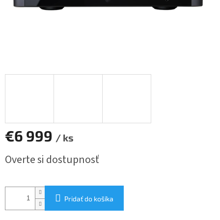
€6 999
/ ks
Jednotková
Overte si dostupnosť
cena:
Pridať do košíka