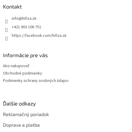
ä
Kontakt
t
info
@
hifiza.sk
i
e
+421 903 106 751
https://facebook.com/hifiza.sk
Informácie pre vás
Ako nakupovať
Obchodné podmienky
Podmienky ochrany osobných údajov
Ďalšie odkazy
Reklamačný poriadok
Doprava a platba