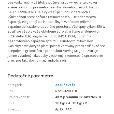
bezkonkurenčný zážitok z počúvania vo výrečnej zvukovej
scéne pomocou presného osemkanálového prevodníka ESS
SABRE ES9028PRO DA a vykresľuje hudbu v detailoch s
výnimočnou presnosťou a rafinovanosťou. Je priestorovo
úsporný, elegantný a s industriálnym vzhľadom príjemne
zapadne do každého obytného priestoru. Výstupný výkon 350 W
zosilňuje všetky vaše obľúbené zdroje, vrátane analógových
(RCA alebo XLR), digitálnych, USB (MQA, PCM, DSD) PC a
bezdrôtového napájania aptX™ HD Bluetooth. Milovníkov
klasických vinylových platní poteší vstavaný predzosilňovač pre
prepojenie gramofónu s prenoskou Moving Magnet. Zvuk je
jemne vyladený, akusticky vycibrený a remeselné spracovanie
precízne tak, ako ho majú audiofili radi.
Dodatočné parametre
Kategória
:
Zosilňovače
EAN
:
672563283710
D/A prevodník
:
AKM premium 32-bit/768kHz
USB
:
1x type A, 1x type B
Bluetooth
:
AptX, AAC