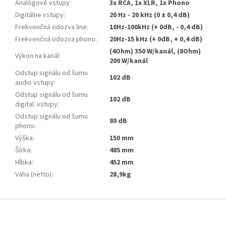
Analógové vstupy
:
3x RCA, 1x XLR, 1x Phono
Digitálne vstupy
:
20 Hz - 20 kHz (0 ± 0,4 dB)
Frekvenčná odozva line
:
10Hz-100kHz (+ 0dB, - 0,4 dB)
Frekvenčná odozva phono
:
20Hz-15 kHz (+ 0dB, + 0,4 dB)
(4Ohm) 350 W/kanál, (8Ohm)
Výkon na kanál
:
200 W/kanál
Odstup signálu od šumu
102 dB
audio vstupy
:
Odstup signálu od šumu
102 dB
digital. vstupy
:
Odstup signálu od šumu
80 dB
phono
:
Výška
:
150 mm
Šírka
:
485 mm
Hĺbka
:
452 mm
Váha (netto)
:
28,9kg
Z
á
p