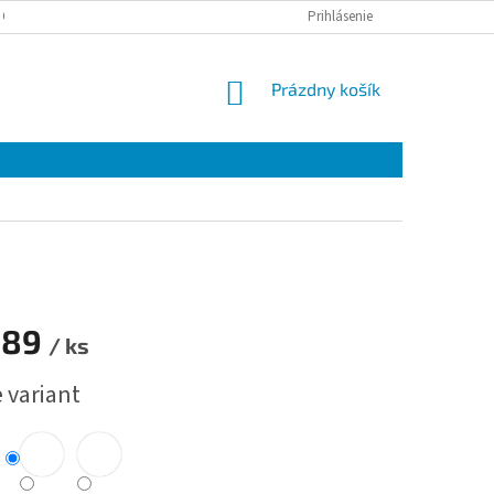
 OSOBNÝCH ÚDAJOV
Prihlásenie
NÁKUPNÝ
Prázdny košík
KOŠÍK
889
/ ks
ová
 variant