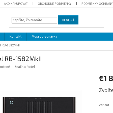
AKO NAKUPOVAŤ
OBCHODNÉ PODMIENKY
PODMIENKY OCHRANY
HĽADAŤ
Kontakt
Moja objednávka
l RB-1582MkII
el RB-1582MkII
né
notené
Značka:
Rotel
nie
€1 
u
Jednotk
Zvoľte
cena:
iek.
Variant