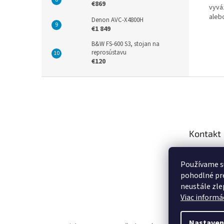
€869
vyvá
aleb
Denon AVC-X4800H
€1 849
B&W FS-600 S3, stojan na
reprosústavu
€120
Z
á
p
ä
t
Kontakt
i
e
info
@
Používame s
+421 9
pohodlné pre
https:
neustále zlep
za.sk
Viac informác
Nastaven