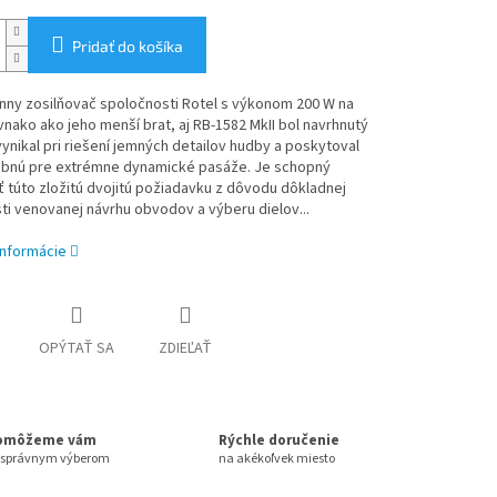
Pridať do košíka
nny zosilňovač spoločnosti Rotel s výkonom 200 W na
vnako ako jeho menší brat, aj RB-1582 MkII bol navrhnutý
vynikal pri riešení jemných detailov hudby a poskytoval
rebnú pre extrémne dynamické pasáže. Je schopný
 túto zložitú dvojitú požiadavku z dôvodu dôkladnej
i venovanej návrhu obvodov a výberu dielov...
informácie
OPÝTAŤ SA
ZDIEĽAŤ
omôžeme vám
Rýchle doručenie
 správnym výberom
na akékoľvek miesto