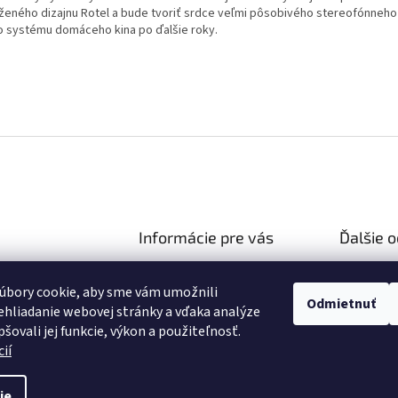
ženého dizajnu Rotel a bude tvoriť srdce veľmi pôsobivého stereofónneh
o systému domáceho kina po ďalšie roky.
Informácie pre vás
Ďalšie 
Ako nakupovať
Reklamač
hifiza.sk
úbory cookie, aby sme vám umožnili
Obchodné podmienky
03 106 751
Doprava 
Odmietnuť
hliadanie webovej stránky a vďaka analýze
Podmienky ochrany osobných
//facebook.com/hifi
šovali jej funkcie, výkon a použiteľnosť.
údajov
ií
ie