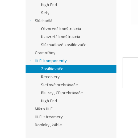
High-End
Sety
Slúchadlá
Otvorená konštrukcia
Uzavretá konštrukcia
Slúchadlové zosilňovače
Gramofóny
Hi-Fi komponenty
Zosilňovače
Receivery
Sieťové prehrávače
Blu-ray, CD prehrávače
High-End
Mikro Hi-Fi
Hi-Fi streamery
Doplnky, káble