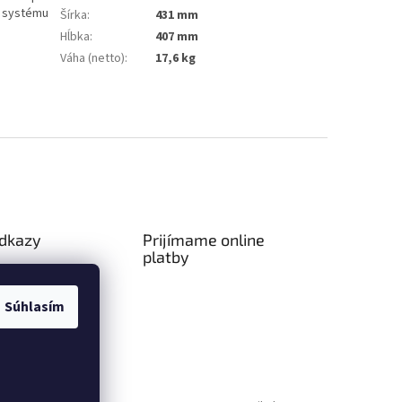
o systému
Šírka
:
431 mm
Hĺbka
:
407 mm
Váha (netto)
:
17,6 kg
odkazy
Prijímame online
platby
ný poriadok
a platba
Súhlasím