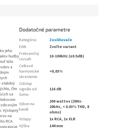
Dodatočné parametre
Kategória
:
Zosilňovače
EAN
:
Zvoľte variant
ko jeho
Frekvenčný
tailov hudby
10-100kHz (±0.5dB)
rozsah
:
nuť túto
Celkové
vodov a
harmonické
<0,03%
idným
skreslenie
:
lnych
 stabilný
Odstup
ýchlo, čím
signálu od
116 dB
úcich sa
šumu
:
oblokovom
200 wattov (20Hz-
Výkon na
iezdicovým
20kHz, < 0.03% THD, 8
kanál
:
m. Výstupný
ohms)
orov na
Vstupy
:
1x RCA, 1x XLR
ého RCA.
Výška
:
144 mm
 koncepcie