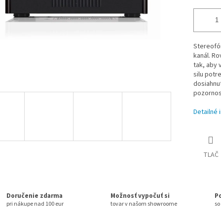
Stereofó
kanál. Ro
tak, aby 
silu pot
dosiahnuť
pozornost
Detailné 
TLAČ
Doručenie zdarma
Možnosť vypočuť si
P
pri nákupe nad 100 eur
tovar v našom showroome
so