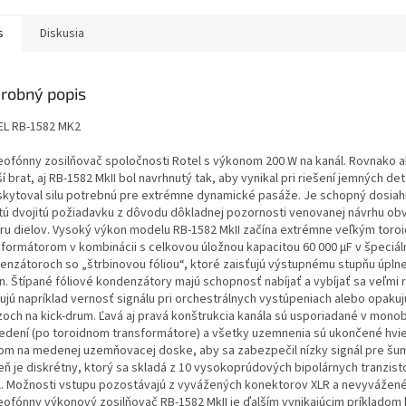
s
Diskusia
robný popis
L RB-1582 MK2
eofónny zosilňovač spoločnosti Rotel s výkonom 200 W na kanál. Rovnako a
 brat, aj RB-1582 MkII bol navrhnutý tak, aby vynikal pri riešení jemných de
skytoval silu potrebnú pre extrémne dynamické pasáže. Je schopný dosiah
itú dvojitú požiadavku z dôvodu dôkladnej pozornosti venovanej návrhu ob
ru dielov. Vysoký výkon modelu RB-1582 MkII začína extrémne veľkým toro
sformátorom v kombinácii s celkovou úložnou kapacitou 60 000 µF v špeciá
enzátoroch so „štrbinovou fóliou“, ktoré zaisťujú výstupnému stupňu úplne
n. Štípané fóliové kondenzátory majú schopnosť nabíjať a vybíjať sa veľmi r
ťujú napríklad vernosť signálu pri orchestrálnych vystúpeniach alebo opakuj
zoch na kick-drum. Ľavá aj pravá konštrukcia kanála sú usporiadané v mon
edení (po toroidnom transformátore) a všetky uzemnenia sú ukončené hv
om na medenej uzemňovacej doske, aby sa zabezpečil nízky signál pre šu
eň je diskrétny, ktorý sa skladá z 10 vysokoprúdových bipolárnych tranzist
l. Možnosti vstupu pozostávajú z vyvážených konektorov XLR a nevyvážen
eofónny výkonový zosilňovač RB-1582 MkII je ďalším vynikajúcim príkladom