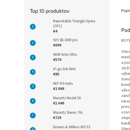
Top 10 produktov
Popi
Reprokáble Triangle Opera
(OFC)
Pod
€4
SVS SB-1000 pro
ROTE
€699
Ster
WiiM Amp Ultra
menší
€579
a po
zlož
iFi go link MAX
výbe
€85
tran
KEF R3 meta
kond
€2 098
výko
zais
Marantz Model 50
nára
€1 649
prev
vzor
Marantz Stereo 70s
stup
€729
kaná
Bowers & Wilkins 603 S3
Ster