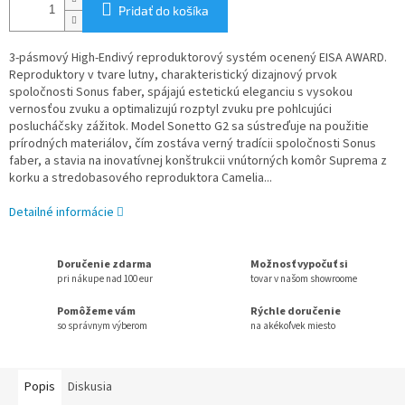
Pridať do košíka
3-pásmový High-Endivý reproduktorový systém ocenený EISA AWARD.
Reproduktory v tvare lutny, charakteristický dizajnový prvok
spoločnosti Sonus faber, spájajú estetickú eleganciu s vysokou
vernosťou zvuku a optimalizujú rozptyl zvuku pre pohlcujúci
poslucháčsky zážitok. Model Sonetto G2 sa sústreďuje na použitie
prírodných materiálov, čím zostáva verný tradícii spoločnosti Sonus
faber, a stavia na inovatívnej konštrukcii vnútorných komôr Suprema z
korku a stredobasového reproduktora Camelia...
Detailné informácie
Doručenie zdarma
Možnosť vypočuť si
pri nákupe nad 100 eur
tovar v našom showroome
Pomôžeme vám
Rýchle doručenie
so správnym výberom
na akékoľvek miesto
Popis
Diskusia