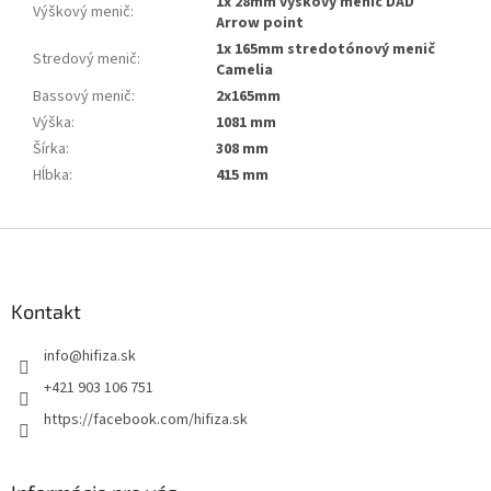
1x 28mm výškový menič DAD
Výškový menič
:
Arrow point
1x 165mm stredotónový menič
Stredový menič
:
Camelia
Bassový menič
:
2x165mm
Výška
:
1081 mm
Šírka
:
308 mm
Hĺbka
:
415 mm
Z
á
p
ä
Kontakt
t
info
@
hifiza.sk
i
e
+421 903 106 751
https://facebook.com/hifiza.sk