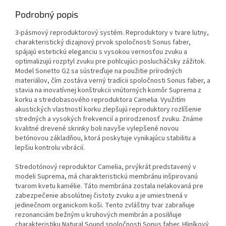
Podrobný popis
3-pásmový reproduktorový systém. Reproduktory v tvare lutny,
charakteristický dizajnový prvok spoločnosti Sonus faber,
spájajú estetickú eleganciu s vysokou vernosťou zvuku a
optimalizujú rozptyl zvuku pre pohlcujúci poslucháčsky zážitok.
Model Sonetto G2 sa sústreďuje na použitie prírodných
materiálov, čím zostáva verný tradícii spoločnosti Sonus faber, a
stavia na inovatívnej konštrukcii vnútorných komôr Suprema z
korku a stredobasového reproduktora Camelia. Využitím
akustických vlastností korku zlepšujú reproduktory rozlíšenie
stredných a vysokých frekvencií a prirodzenosť zvuku. Známe
kvalitné drevené skrinky boli navyše vylepšené novou
betónovou základňou, ktorá poskytuje vynikajúcu stabilitu a
lepšiu kontrolu vibrácií.
Stredotónový reproduktor Camelia, prvýkrát predstavený v
modeli Suprema, má charakteristickú membránu inšpirovanú
tvarom kvetu kamélie. Táto membrána zostala nelakovaná pre
zabezpečenie absolútnej čistoty zvuku a je umiestnená v
jedinečnom organickom koši. Tento zvláštny tvar zabraňuje
rezonanciám bežným u kruhových membrán a posilňuje
charakteristiku Natural Sound spoločnosti Sonus faber. Hliníkový