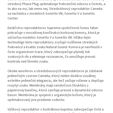
stredový Phase Plug optimalizuje frekvenčnú odozvu a čistotu, a
to ako na osi, tak mimo nej. Stredotónový reproduktor Camelia
sa nachádza v modeloch Sonetto VIII, Sonetto V a Sonetto
Center.
Dedičstvo reproduktorov Suprema spoločnosti Sonus faber
pokračuje v inovatívnej konštrukcii korkovej komory, ktorá je
súčasťou modelov Sonetto V a Sonetto VIII. Vďaka tejto
technológii tieto reproduktory zvyšujú rozlíšenie stredných
frekvencií a kvalitu zvuku Natural Sound. Komora je navrhnutá v
čisto organickom tvare, ktorý zabezpečuje plynulý tok
zvukových vĺn a eliminuje rezonancie, čo umožňuje presnú
kontrolu nad šírením zvuku.
Okolie wooferov a stredobasových reproduktorov je zdobené
jedinečným vzorom Camelia, ktorý nielen dodáva vizuálnej
estetike jedinečnú eleganciu, ale tiež znižuje rušenie a zlepšuje
rozptyl zvuku. Membrány majú sendvičovú štruktúru z
papierovej buničiny, ktorá zaisťuje presnú a dynamickú odozvu
basov. Membrána je spojená s organickým košom, ktorý je
optimalizovaný pre prúdenie vzduchu.
Výškový reproduktor s hodvábnou kupolou zabezpečuje čistú a