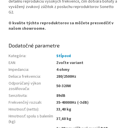
detailnú reprodukciu vysokých frekvencií, čím dotvára bohatý a
vyvážený zvukový zážitok z posluchu reproduktorov Sonetto
G2.
O kvalite týchto reproduktorov sa môžete presvedčiť v
našom showroome.
Dodatočné parametre
Kategória
:
Stĺpové
EAN
:
Zvoľte variant
Impedancia
:
4 ohmy
Deliaca frekvencia
:
280/2500Hz
Odporúčaný výkon
50-320W
zosilňovača
:
Senzitivita
:
89dB
Frekvenčný rozsah
:
35-40000Hz (-3dB)
Hmotnosť (netto)
:
33,40 kg
Hmotnosť spolu s balením
37,60 kg
(kg)
: