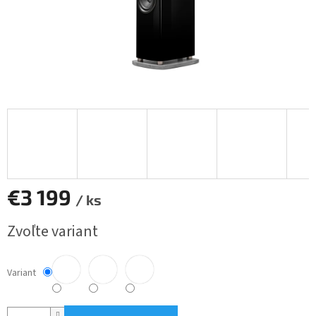
€3 199
/ ks
Jednotková
Zvoľte variant
cena:
Variant