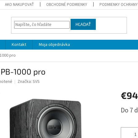
AKO NAKUPOVAŤ
OBCHODNÉ PODMIENKY
PODMIENKY OCHRANY
HĽADAŤ
Kontakt
Moja objednávka
1000 pro
 PB-1000 pro
né
notené
Značka:
SVS
nie
€9
u
Jednotk
Do 7 d
cena:
iek.