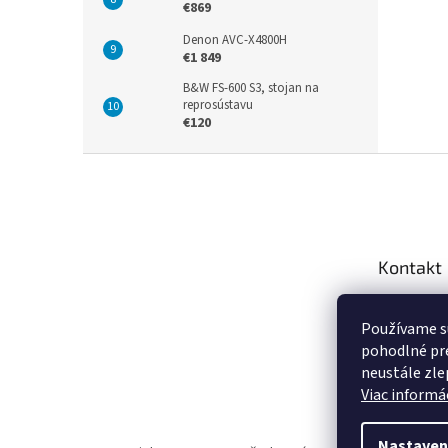
€869
Denon AVC-X4800H
€1 849
B&W FS-600 S3, stojan na
reprosústavu
€120
Z
á
p
ä
t
Kontakt
i
e
info
@
Používame s
+421 9
pohodlné pre
https:
neustále zlep
za.sk
Viac informác
Nastaven