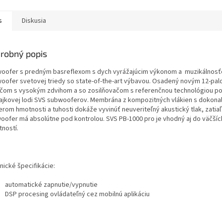
s
Diskusia
robný popis
oofer s predným basreflexom s dych vyrážajúcim výkonom a muzikálnosť
oofer svetovej triedy so state-of-the-art výbavou. Osadený novým 12-pa
čom s vysokým zdvihom a so zosilňovačom s referenčnou technológiou p
lajkovej lodi SVS subwooferov. Membrána z kompozitných vlákien s dokona
rom hmotnosti a tuhosti dokáže vyvinúť neuveriteľný akustický tlak, zatiaľ 
oofer má absolútne pod kontrolou. SVS PB-1000 pro je vhodný aj do väčšíc
tností.
nické špecifikácie:
automatické zapnutie/vypnutie
DSP procesing ovládateľný cez mobilnú aplikáciu