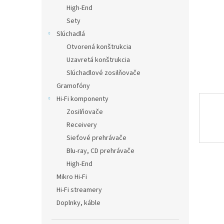
High-End
Sety
Slúchadlá
Otvorená konštrukcia
Uzavretá konštrukcia
Slúchadlové zosilňovače
Gramofóny
Hi-Fi komponenty
Zosilňovače
Receivery
Sieťové prehrávače
Blu-ray, CD prehrávače
High-End
Mikro Hi-Fi
Hi-Fi streamery
Doplnky, káble