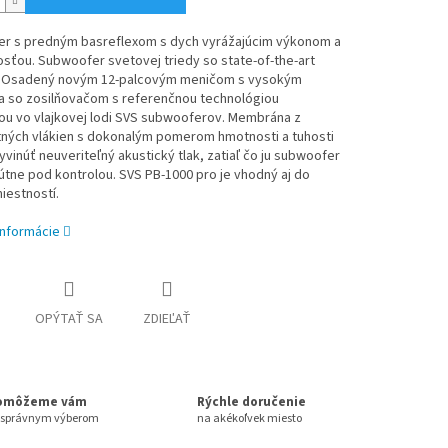
r s predným basreflexom s dych vyrážajúcim výkonom a
sťou. Subwoofer svetovej triedy so state-of-the-art
 Osadený novým 12-palcovým meničom s vysokým
a so zosilňovačom s referenčnou technológiou
ou vo vlajkovej lodi SVS subwooferov. Membrána z
ných vlákien s dokonalým pomerom hmotnosti a tuhosti
vinúť neuveriteľný akustický tlak, zatiaľ čo ju subwoofer
tne pod kontrolou. SVS PB-1000 pro je vhodný aj do
iestností.
informácie
OPÝTAŤ SA
ZDIEĽAŤ
omôžeme vám
Rýchle doručenie
 správnym výberom
na akékoľvek miesto