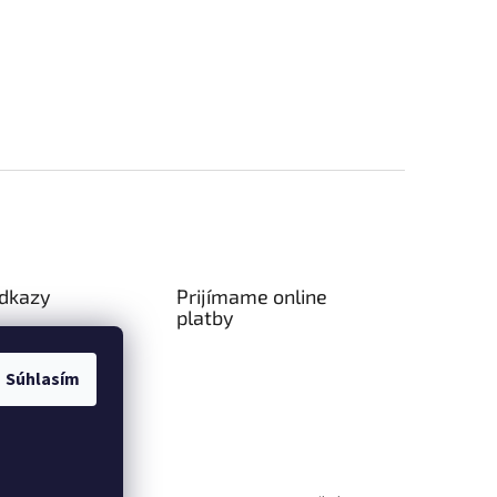
odkazy
Prijímame online
platby
ný poriadok
a platba
Súhlasím