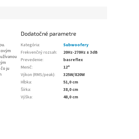
Dodatočné parametre
ou.
Kategória
:
Subwoofery
lcovým
Frekvenčný rozsah
:
20Hz-270Hz ± 3dB
oužívanou
Prevedenie
:
basreflex
lým
Menič
:
12"
čo ju
h
Výkon (RMS/peak)
:
325W/820W
Hĺbka
:
51,0 cm
Šírka
:
38,0 cm
Výška
:
48,0 cm