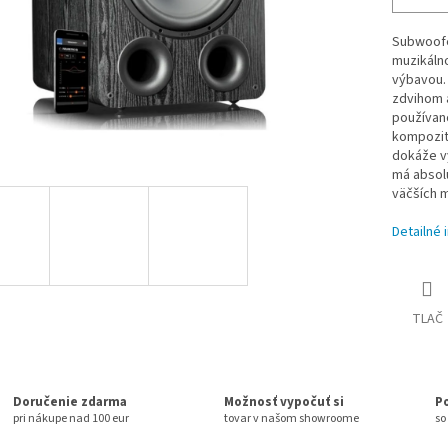
Subwoofe
muzikálno
výbavou.
zdvihom 
používan
kompozit
dokáže vy
má absolú
väčších m
Detailné 
TLAČ
Doručenie zdarma
Možnosť vypočuť si
P
pri nákupe nad 100 eur
tovar v našom showroome
so