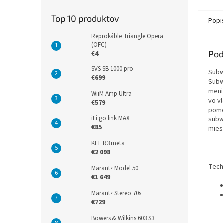
Top 10 produktov
Popi
Reprokáble Triangle Opera
(OFC)
Pod
€4
SVS SB-1000 pro
Subw
€699
Subw
meni
WiiM Amp Ultra
vo v
€579
pome
iFi go link MAX
subw
€85
mies
KEF R3 meta
€2 098
Tech
Marantz Model 50
€1 649
Marantz Stereo 70s
€729
Bowers & Wilkins 603 S3