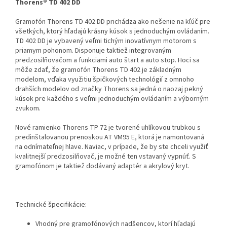
Thorens® TD 402 DD
Gramofón Thorens TD 402 DD prichádza ako riešenie na kľúč pre
všetkých, ktorý hľadajú krásny kúsok s jednoduchým ovládaním.
TD 402 DD je vybavený veľmi tichým inovatívnym motorom s
priamym pohonom. Disponuje taktiež integrovaným
predzosilňovačom a funkciami auto štart a auto stop. Hoci sa
môže zdať, že gramofón Thorens TD 402 je základným
modelom, vďaka využitiu špičkových technológií z omnoho
drahších modelov od značky Thorens sa jedná o naozaj pekný
kúsok pre každého s veľmi jednoduchým ovládaním a výborným
zvukom.
Nové ramienko Thorens TP 72 je tvorené uhlíkovou trubkou s
predinštalovanou prenoskou AT VM95 E, ktorá je namontovaná
na odnímateľnej hlave. Naviac, v prípade, že by ste chceli využiť
kvalitnejší predzosilňovač, je možné ten vstavaný vypnúť. S
gramofónom je taktiež dodávaný adaptér a akrylový kryt.
Technické špecifikácie:
Vhodný pre gramofónových nadšencov, ktorí hľadajú