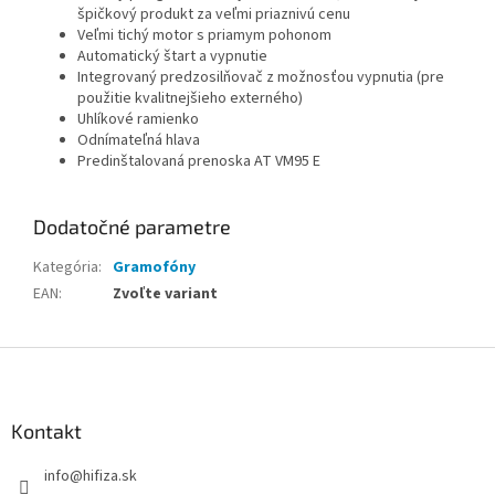
špičkový produkt za veľmi priaznivú cenu
Veľmi tichý motor s priamym pohonom
Automatický štart a vypnutie
Integrovaný predzosilňovač z možnosťou vypnutia (pre
použitie kvalitnejšieho externého)
Uhlíkové ramienko
Odnímateľná hlava
Predinštalovaná prenoska AT VM95 E
Dodatočné parametre
Kategória
:
Gramofóny
EAN
:
Zvoľte variant
Z
á
p
ä
Kontakt
t
info
@
hifiza.sk
i