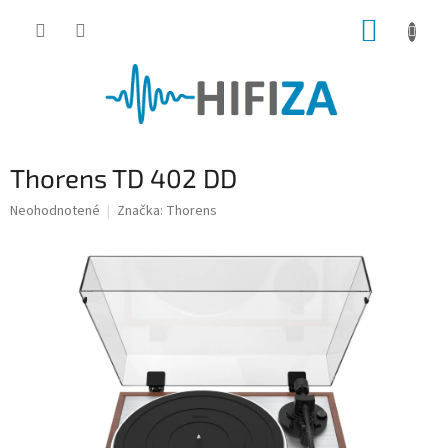
Prejsť
NÁKUP
na
obsah
KOŠÍK
Thorens TD 402 DD
Priemerné
Neohodnotené
Značka:
Thorens
hodnotenie
produktu
je
0,0
z
5
hviezdičiek.