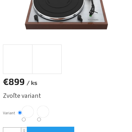
€899
/ ks
Jednotková
Zvoľte variant
cena:
Variant