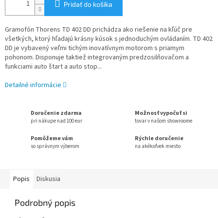
Pridať do košíka
Gramofón Thorens TD 402 DD prichádza ako riešenie na kľúč pre
všetkých, ktorý hľadajú krásny kúsok s jednoduchým ovládaním. TD 402
DD je vybavený veľmi tichým inovatívnym motorom s priamym
pohonom. Disponuje taktiež integrovaným predzosilňovačom a
funkciami auto štart a auto stop...
Detailné informácie
Doručenie zdarma
Možnosť vypočuť si
pri nákupe nad 100 eur
tovar v našom showroome
Pomôžeme vám
Rýchle doručenie
so správnym výberom
na akékoľvek miesto
Popis
Diskusia
Podrobný popis