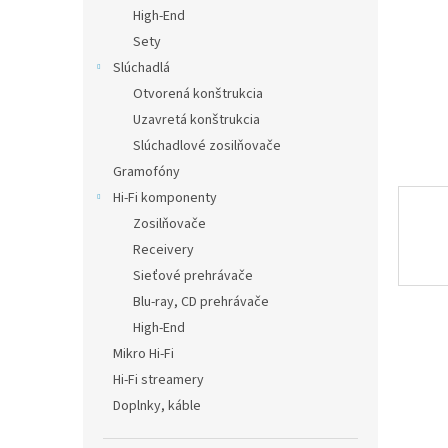
High-End
Sety
Slúchadlá
Otvorená konštrukcia
Uzavretá konštrukcia
Slúchadlové zosilňovače
Gramofóny
Hi-Fi komponenty
Zosilňovače
Receivery
Sieťové prehrávače
Blu-ray, CD prehrávače
High-End
Mikro Hi-Fi
Hi-Fi streamery
Doplnky, káble