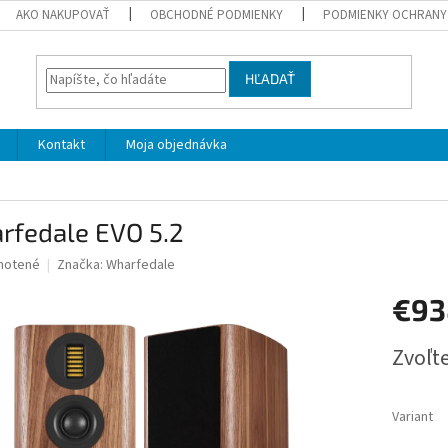
AKO NAKUPOVAŤ
OBCHODNÉ PODMIENKY
PODMIENKY OCHRANY
HĽADAŤ
Kontakt
Moja objednávka
rfedale EVO 5.2
né
notené
Značka:
Wharfedale
nie
€9
u
Jednotk
Zvoľte
cena:
iek.
Variant