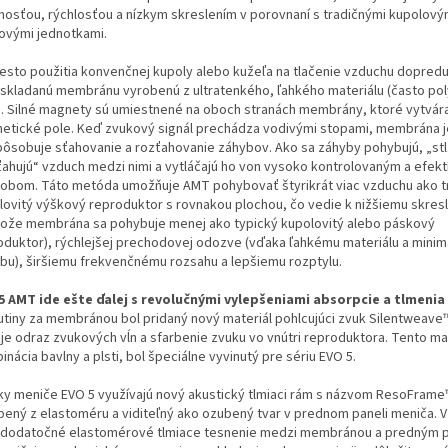
nosťou, rýchlosťou a nízkym skreslením v porovnaní s tradičnými kupolový
ovými jednotkami.
esto použitia konvenčnej kupoly alebo kužeľa na tlačenie vzduchu dopred
skladanú membránu vyrobenú z ultratenkého, ľahkého materiálu (často po
e). Silné magnety sú umiestnené na oboch stranách membrány, ktoré vytvára
etické pole. Keď zvukový signál prechádza vodivými stopami, membrána j
pôsobuje sťahovanie a rozťahovanie záhybov. Ako sa záhyby pohybujú, „stl
ťahujú“ vzduch medzi nimi a vytláčajú ho von vysoko kontrolovaným a efek
obom. Táto metóda umožňuje AMT pohybovať štyrikrát viac vzduchu ako t
lovitý výškový reproduktor s rovnakou plochou, čo vedie k nižšiemu skres
tože membrána sa pohybuje menej ako typický kupolovitý alebo páskový
oduktor), rýchlejšej prechodovej odozve (vďaka ľahkému materiálu a mini
bu), širšiemu frekvenčnému rozsahu a lepšiemu rozptylu.
5 AMT ide ešte ďalej s revolučnými vylepšeniami absorpcie a tlmenia
utiny za membránou bol pridaný nový materiál pohlcujúci zvuk Silentweave™
uje odraz zvukových vĺn a sfarbenie zvuku vo vnútri reproduktora. Tento mat
nácia bavlny a plsti, bol špeciálne vyvinutý pre sériu EVO 5.
ky meniče EVO 5 využívajú nový akustický tlmiaci rám s názvom ResoFrame
bený z elastoméru a viditeľný ako ozubený tvar v prednom paneli meniča. V
dodatočné elastomérové ​​tlmiace tesnenie medzi membránou a predným 