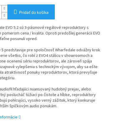
Pridať do košíka
le EVO 5.2 sú 3-pásmové regálové reproduktory s
 pomerom cena / kvalita. Oproti predošlej generácii EVO
tiťeľne posunuli vpred.
O 5 predstavuje pre spoločnosť Wharfedale odvážny krok
erie všetko, čo robí z EVO4 stálicu v showroomoch a
bne ocenenú sériu reproduktorov, ale zároveň spája
izajnové vylepšenia s technickým vývojom, aby sa ešte
ila atraktívnosť ponuky reproduktorov, ktorá prevyšuje
ategóriu.
 audiofil hľadajúci nuansovaný hudobný prejav, alebo
stný poslucháč túžiaci po čistote a hĺbke, reproduktory
bujú pohlcujúci, vysoko verný zážitok, ktorý konkuruje
ahším špičkovým audio ponukám.
informácie