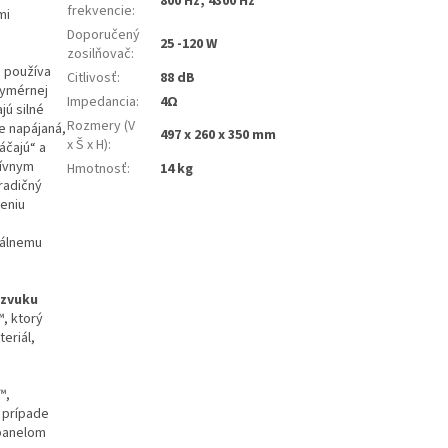
800 Hz, 4300 Hz
frekvencie
:
mi
Doporučený
25 -120 W
zosilňovač
:
u používa
Citlivosť
:
88 dB
lymérnej
Impedancia
:
4Ω
jú silné
Rozmery (V
e napájaná,
497 x 260 x 350 mm
x Š x H)
:
áčajú“ a
tívnym
Hmotnosť
:
14 kg
radičný
leniu
málnemu
 zvuku
, ktorý
eriál,
™,
 prípade
panelom