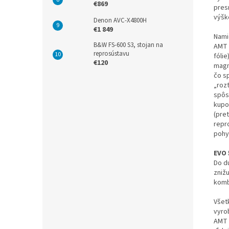
€869
pres
výšk
Denon AVC-X4800H
€1 849
Nami
B&W FS-600 S3, stojan na
AMT 
reprosústavu
fóli
€120
magn
čo s
„roz
spôs
kupo
(pre
repr
pohy
EVO 
Do d
zniž
kombi
Všet
vyro
AMT 