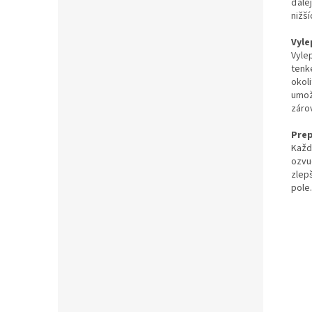
ďale
nižší
Vyle
Vyle
tenk
okol
umož
záro
Prep
Každ
ozvu
zlep
pole.