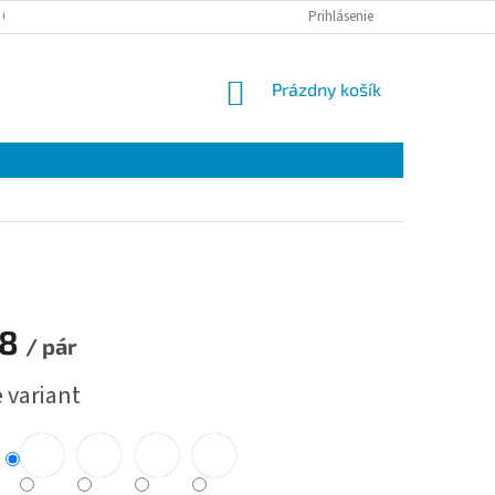
 OSOBNÝCH ÚDAJOV
Prihlásenie
NÁKUPNÝ
Prázdny košík
KOŠÍK
38
/ pár
ová
 variant