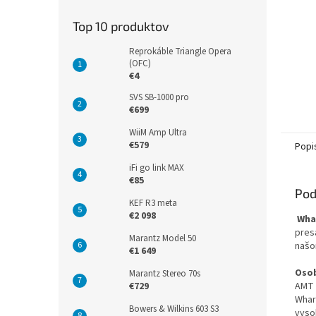
Top 10 produktov
Reprokáble Triangle Opera
(OFC)
€4
SVS SB-1000 pro
€699
WiiM Amp Ultra
€579
Popi
iFi go link MAX
€85
Pod
KEF R3 meta
€2 098
Whar
pres
Marantz Model 50
našo
€1 649
Osob
Marantz Stereo 70s
AMT 
€729
Whar
Bowers & Wilkins 603 S3
vyso