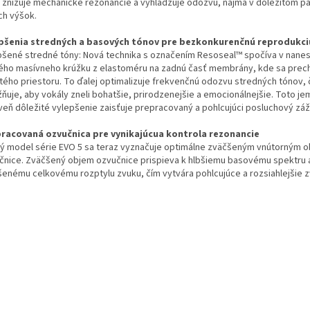
j znižuje mechanické rezonancie a vyhladzuje odozvu, najmä v dôležitom 
ch výšok.
pšenia stredných a basových tónov pre bezkonkurenčnú reprodukci
pšené stredné tóny: Nová technika s označením Resoseal™ spočíva v nanes
ého masívneho krúžku z elastoméru na zadnú časť membrány, kde sa prec
itého priestoru. To ďalej optimalizuje frekvenčnú odozvu stredných tónov, 
ňuje, aby vokály zneli bohatšie, prirodzenejšie a emocionálnejšie. Toto je
veň dôležité vylepšenie zaisťuje prepracovaný a pohlcujúci posluchový záž
racovaná ozvučnica pre vynikajúcua kontrola rezonancie
ý model série EVO 5 sa teraz vyznačuje optimálne zväčšeným vnútorným
čnice. Zväčšený objem ozvučnice prispieva k hlbšiemu basovému spektru 
šenému celkovému rozptylu zvuku, čím vytvára pohlcujúce a rozsiahlejšie 