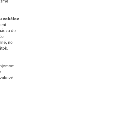
pásme
u vokálov
ení
hádza do
čo
mné, no
itok.
 objemom
a
zvukové