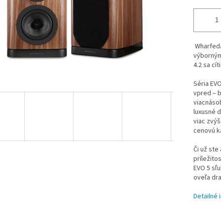
Wharfeda
výborným
4.2 sa cí
Séria EV
vpred – b
viacnáso
luxusné d
viac zvýš
cenovú k
Či už ste
príležito
EVO 5 sľu
oveľa dr
Detailné 