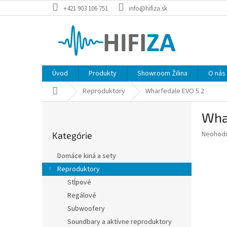
Prejsť
+421 903 106 751
info@hifiza.sk
na
obsah
Úvod
Produkty
Showroom Žilina
O nás
Domov
Reproduktory
Wharfedale EVO 5.2
B
Wha
o
Preskočiť
č
Priemer
Neohod
Kategórie
kategórie
n
hodnote
ý
produkt
Domáce kiná a sety
p
je
Reproduktory
0,0
a
z
Stĺpové
n
5
e
Regálové
hviezdič
l
Subwoofery
Soundbary a aktívne reproduktory