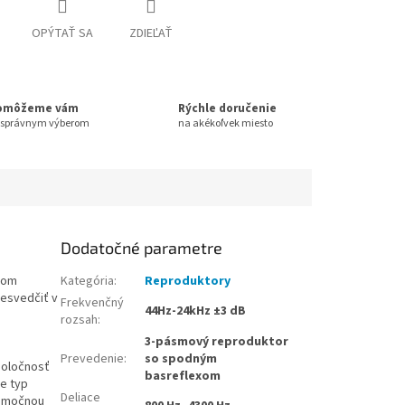
OPÝTAŤ SA
ZDIEĽAŤ
omôžeme vám
Rýchle doručenie
 správnym výberom
na akékoľvek miesto
Dodatočné parametre
kom
Kategória
:
Reproduktory
resvedčiť v
Frekvenčný
44Hz-24kHz ±3 dB
rozsah
:
3-pásmový reproduktor
Prevedenie
:
so spodným
poločnosť
basreflexom
je typ
Deliace
nimočnou