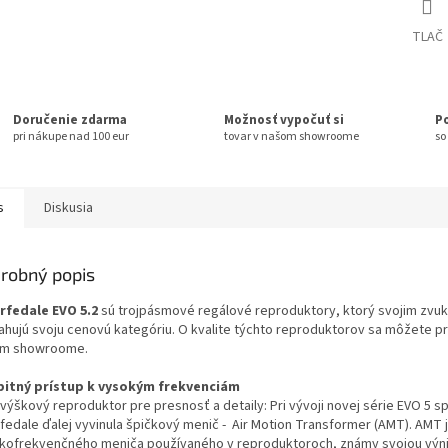
TLAČ
Doručenie zdarma
Možnosť vypočuť si
P
pri nákupe nad 100 eur
tovar v našom showroome
so
s
Diskusia
robný popis
fedale EVO 5.2
sú trojpásmové regálové reproduktory, ktorý svojim zvu
ahujú svoju cenovú kategóriu. O kvalite týchto reproduktorov sa môžete p
m showroome.
itný prístup k vysokým frekvenciám
výškový reproduktor pre presnosť a detaily: Pri vývoji novej série EVO 5 s
fedale ďalej vyvinula špičkový menič - Air Motion Transformer (AMT). AMT 
kofrekvenčného meniča používaného v reproduktoroch, známy svojou vý