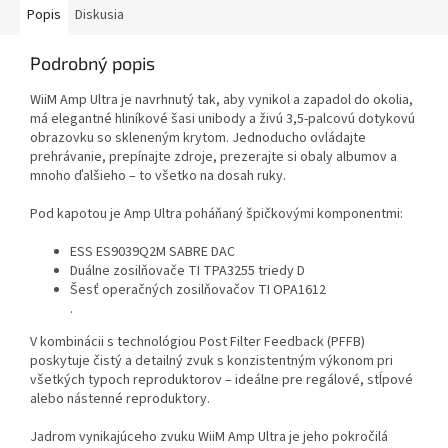
Popis
Diskusia
Podrobný popis
WiiM Amp Ultra je navrhnutý tak, aby vynikol a zapadol do okolia,
má elegantné hliníkové šasi unibody a živú 3,5-palcovú dotykovú
obrazovku so skleneným krytom. Jednoducho ovládajte
prehrávanie, prepínajte zdroje, prezerajte si obaly albumov a
mnoho ďalšieho – to všetko na dosah ruky.
Pod kapotou je Amp Ultra poháňaný špičkovými komponentmi:
ESS ES9039Q2M SABRE DAC
Duálne zosilňovače TI TPA3255 triedy D
Šesť operačných zosilňovačov TI OPA1612
.
V kombinácii s technológiou Post Filter Feedback (PFFB)
poskytuje čistý a detailný zvuk s konzistentným výkonom pri
všetkých typoch reproduktorov – ideálne pre regálové, stĺpové
alebo nástenné reproduktory.
Jadrom vynikajúceho zvuku WiiM Amp Ultra je jeho pokročilá