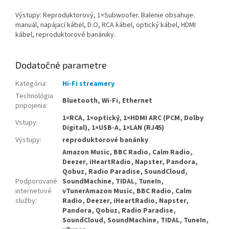
Výstupy: Reproduktorový, 1×Subwoofer. Balenie obsahuje:
manuál, napájací kábel, D.O, RCA kábel, optický kábel, HDMI
kábel, reproduktorové banániky.
Dodatočné parametre
Kategória
:
Hi-Fi streamery
Technológia
Bluetooth, Wi-Fi, Ethernet
pripojenia
:
1×RCA, 1×optický, 1×HDMI ARC (PCM, Dolby
Vstupy
:
Digital), 1×USB-A, 1×LAN (RJ45)
Výstupy
:
reproduktorové banánky
Amazon Music, BBC Radio, Calm Radio,
Deezer, iHeartRadio, Napster, Pandora,
Qobuz, Radio Paradise, SoundCloud,
Podporované
SoundMachine, TIDAL, TuneIn,
internetové
vTunerAmazon Music, BBC Radio, Calm
služby
:
Radio, Deezer, iHeartRadio, Napster,
Pandora, Qobuz, Radio Paradise,
SoundCloud, SoundMachine, TIDAL, TuneIn,