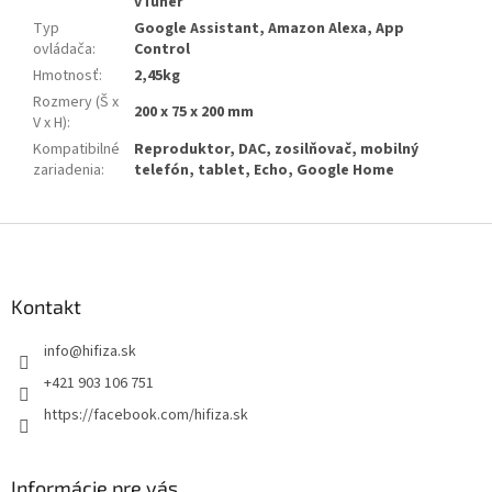
vTuner
Typ
Google Assistant, Amazon Alexa, App
ovládača
:
Control
Hmotnosť
:
2,45kg
Rozmery (Š x
200 x 75 x 200 mm
V x H)
:
Kompatibilné
Reproduktor, DAC, zosilňovač, mobilný
zariadenia
:
telefón, tablet, Echo, Google Home
Z
á
p
ä
Kontakt
t
info
@
hifiza.sk
i
e
+421 903 106 751
https://facebook.com/hifiza.sk
Informácie pre vás