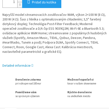
Pridať do košíka
Najvyšší model streamovacích zosilňovačov WiiM, výkon 2×100 W (8 Ω),
200 W (4 Ω). Šasi z hliníka s optimalizovaným chladením; 3,5" farebný
dotykový displej; Technológia Post-Filter Feedback; Moderné
operačné zosilňovače a D/A čip ESS 9039Q2M; Wi-Fi 6E a Bluetooth 5.3;
ovládacie aplikácie WiiM Home; streamovanie z populárnych hudobných
služieb (Spotify, Amazon Music, TIDAL, Qobuz, Deezer, Pandora,
iHeartRadio, TuneIn a pod); Podpora DLNA, Spotify Connect, TIDAL
Connect, Roon, Google Cast, Alexa Cast. Kalibrácia miestnosti,
nastaviteľné parametrické a grafické EQ.
Detailné informácie
Doručenie zdarma
Možnosť vypočuť si
pri nákupe nad 100 eur
tovar v našom showroome
Pomôžeme vám
Rýchle doručenie
so správnym výberom
na akékoľvek miesto