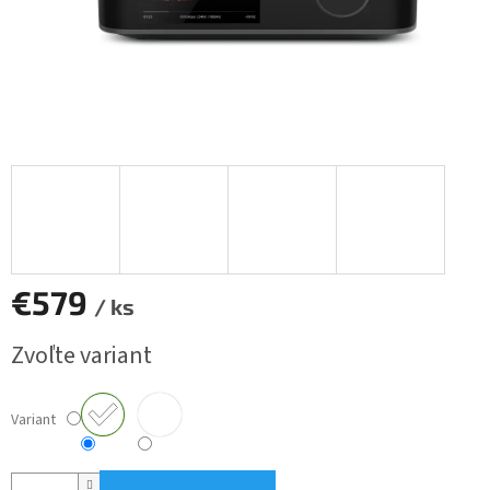
€579
/ ks
Jednotková
Zvoľte variant
cena:
Variant