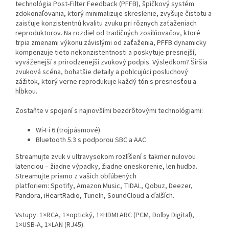
technológia Post-Filter Feedback (PFFB), špičkový systém
zdokonaľovania, ktorý minimalizuje skreslenie, zvyšuje čistotu a
zaisťuje konzistentnú kvalitu zvuku pri rôznych zaťaženiach
reproduktorov. Na rozdiel od tradičných zosilňovačov, ktoré
trpia zmenami výkonu závislými od zaťaženia, PFFB dynamicky
kompenzuje tieto nekonzistentnosti a poskytuje presnejší,
vyváženejší a prirodzenejší zvukový podpis. Výsledkom? Širšia
zvuková scéna, bohatšie detaily a pohlcujúci posluchový
zážitok, ktorý verne reprodukuje každý tón s presnosťou a
hĺbkou.
Zostaňte v spojení s najnovšími bezdrôtovými technológiami:
Wi-Fi 6 (trojpásmové)
Bluetooth 5.3 s podporou SBC a AAC
Streamujte zvuk v ultravysokom rozlíšení s takmer nulovou
latenciou – žiadne výpadky, žiadne oneskorenie, len hudba.
Streamujte priamo z vašich obľúbených
platforiem: Spotify, Amazon Music, TIDAL, Qobuz, Deezer,
Pandora, iHeartRadio, TuneIn, SoundCloud a ďalších.
Vstupy: 1×RCA, 1×optický, 1×HDMI ARC (PCM, Dolby Digital),
1×USB-A, 1×LAN (RJ45).