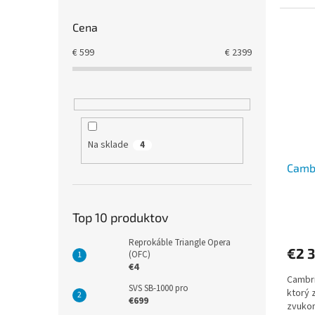
Cena
€
599
€
2399
Na sklade
4
Camb
Top 10 produktov
Reprokáble Triangle Opera
€2 
(OFC)
€4
Cambri
SVS SB-1000 pro
ktorý 
€699
zvukom