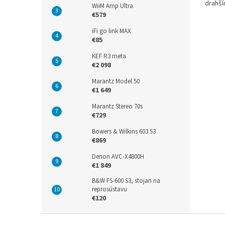
drahší
WiiM Amp Ultra
kompat
€579
iFi go link MAX
€85
KEF R3 meta
€2 098
Marantz Model 50
€1 649
Marantz Stereo 70s
€729
Bowers & Wilkins 603 S3
€869
Denon AVC-X4800H
€1 849
B&W FS-600 S3, stojan na
reprosústavu
€120
Z