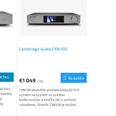
Cambridge Audio CXN 100
DETAIL
Do košíka
€1 049
/ ks
vač bez
CXN100 okamžite premení klasický hi-fi
ritského
systém na systém so svetlou
lý
budúcnosťou. A keďže ide o sieťové
ej
zariadenie, firmvér CXN100 je možné
aktualizovať na diaľku prostredníctvom...