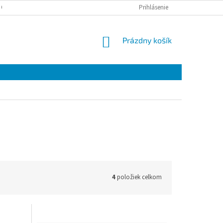
 OSOBNÝCH ÚDAJOV
Prihlásenie
NÁKUPNÝ
Prázdny košík
KOŠÍK
4
položiek celkom