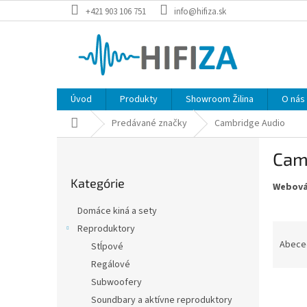
Prejsť
+421 903 106 751
info@hifiza.sk
na
obsah
Úvod
Produkty
Showroom Žilina
O nás
Domov
Predávané značky
Cambridge Audio
B
Cam
o
Preskočiť
č
Kategórie
kategórie
Webová
n
ý
Domáce kiná a sety
p
R
Reproduktory
a
a
Abece
Stĺpové
n
d
e
Regálové
e
l
Subwoofery
V
n
Soundbary a aktívne reproduktory
ý
i