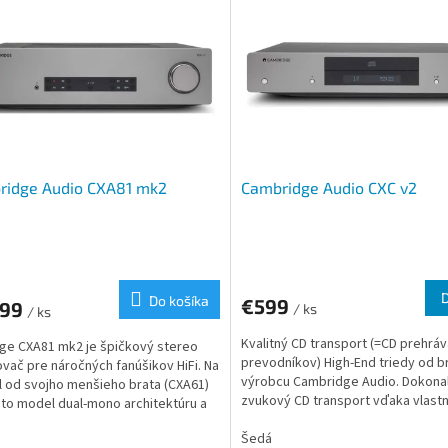
ridge Audio CXA81 mk2
Cambridge Audio CXC v2
Do košíka
€599
099
/ ks
/ ks
Kvalitný CD transport (=CD prehrá
ge CXA81 mk2 je špičkový stereo
prevodníkov) High-End triedy od b
ovač pre náročných fanúšikov HiFi. Na
výrobcu Cambridge Audio. Dokona
l od svojho menšieho brata (CXA61)
zvukový CD transport vďaka vlastn
to model dual-mono architektúru a
mechanike S3 servo...
Šedá