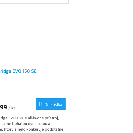
ridge EVO 150 SE
Do košíka
399
/ ks
dge EVO 150 je all-in-one prístroj,
zaujme bohatou dynamikou a
, ktorý smelo konkuruje podstatne