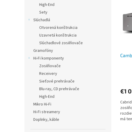
p
e
High-End
i
p
Sety
s
r
Slúchadlá
p
o
Otvorená konštrukcia
r
d
Uzavretá konštrukcia
o
u
d
Slúchadlové zosilňovače
k
u
t
Gramofóny
Camb
k
o
Hi-Fi komponenty
t
v
Zosilňovače
o
Receivery
v
Sieťové prehrávače
Blu-ray, CD prehrávače
€1 
High-End
Cabrid
Mikro Hi-Fi
zosilň
Hi-Fi streamery
rozdie
má ten
Doplnky, káble
vyšší...