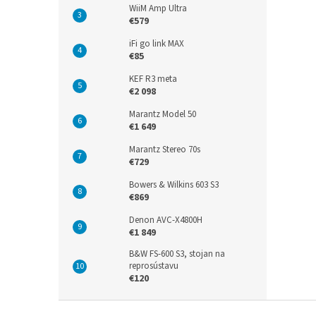
WiiM Amp Ultra
€579
iFi go link MAX
€85
KEF R3 meta
€2 098
Marantz Model 50
€1 649
Marantz Stereo 70s
€729
Bowers & Wilkins 603 S3
€869
Denon AVC-X4800H
€1 849
B&W FS-600 S3, stojan na
reprosústavu
€120
Z