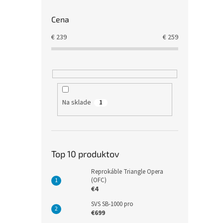
Cena
€
239
€
259
Na sklade
1
Top 10 produktov
Reprokáble Triangle Opera
(OFC)
€4
SVS SB-1000 pro
€699