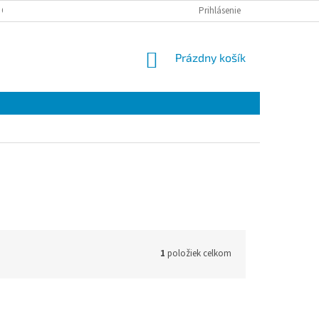
 OSOBNÝCH ÚDAJOV
Prihlásenie
NÁKUPNÝ
Prázdny košík
KOŠÍK
1
položiek celkom