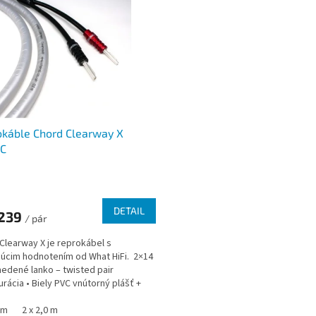
káble Chord Clearway X
C
DETAIL
239
/ pár
Clearway X je reprokábel s
júcim hodnotením od What HiFi. 2×14
dené lanko – twisted pair
urácia • Biely PVC vnútorný plášť +
rentná PVC vonkajšia...
 m
2 x 2,0 m