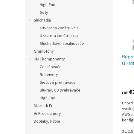
p
e
High-End
i
p
Sety
s
r
Slúchadlá
p
o
Otvorená konštrukcia
r
d
Uzavretá konštrukcia
o
u
d
Slúchadlové zosilňovače
k
u
t
Gramofóny
Repro
k
o
Hi-Fi komponenty
OHMI
t
v
Zosilňovače
o
Receivery
v
Sieťové prehrávače
Blu-ray, CD prehrávače
€
od
High-End
Chord 
Mikro Hi-Fi
vynika
Hi-Fi streamery
AWG me
konfig
Doplnky, káble
traspa
2 x 2,5