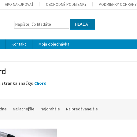
AKO NAKUPOVAŤ
OBCHODNÉ PODMIENKY
PODMIENKY OCHRANY
HĽADAŤ
Kontakt
Moja objednávka
rd
 stránka značky:
Chord
dne
Najlacnejšie
Najdrahšie
Najpredávanejšie