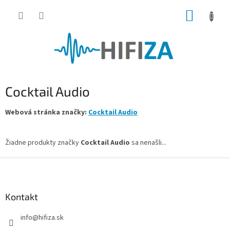
Prejsť
NÁKUP
na
obsah
KOŠÍK
Cocktail Audio
Webová stránka značky:
Cocktail Audio
Žiadne produkty značky
Cocktail Audio
sa nenašli...
Z
á
p
ä
Kontakt
t
info
@
hifiza.sk
i