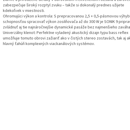
zabezpečuje široký rozptyl zvuku – takže si dokonalý prednes užijete
kdekoľvek v miestnosti.
Ohromujúci výkon a kontrola: S prepracovanou 2,5 + 0,5-pásmovou výhyb
schopnosťou spracovať výkon zosilňovača až do 300 W je SONIK 9 pripr
zvládnuť aj tie najnáročnejšie dynamické pasáže bez najmenšieho zaváha
Univerzálny klenot: Perfektne vyladený akustický dizajn typu bass reflex
umožňuje tomuto obrovi zažiariť ako v čistých stereo zostavách, tak aj a
hlavný ťahúň komplexných viackanálových systémov.