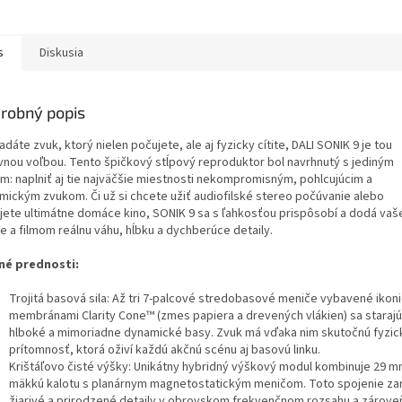
s
Diskusia
robný popis
adáte zvuk, ktorý nielen počujete, ale aj fyzicky cítite, DALI SONIK 9 je tou
vnou voľbou. Tento špičkový stĺpový reproduktor bol navrhnutý s jediným
om: naplniť aj tie najväčšie miestnosti nekompromisným, pohlcujúcim a
mickým zvukom. Či už si chcete užiť audiofilské stereo počúvanie alebo
jete ultimátne domáce kino, SONIK 9 sa s ľahkosťou prispôsobí a dodá vaš
e a filmom reálnu váhu, hĺbku a dychberúce detaily.
né prednosti:
Trojitá basová sila: Až tri 7-palcové stredobasové meniče vybavené ikon
membránami Clarity Cone™ (zmes papiera a drevených vlákien) sa starajú
hlboké a mimoriadne dynamické basy. Zvuk má vďaka nim skutočnú fyzic
prítomnosť, ktorá oživí každú akčnú scénu aj basovú linku.
Krištáľovo čisté výšky: Unikátny hybridný výškový modul kombinuje 29 
mäkkú kalotu s planárnym magnetostatickým meničom. Toto spojenie za
žiarivé a prirodzené detaily v obrovskom frekvenčnom rozsahu a zárove