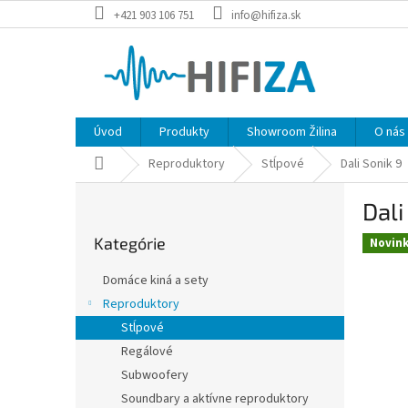
Prejsť
+421 903 106 751
info@hifiza.sk
na
obsah
Úvod
Produkty
Showroom Žilina
O nás
Domov
Reproduktory
Stĺpové
Dali Sonik 9
B
Dali
o
Preskočiť
č
Kategórie
kategórie
Novin
n
ý
Domáce kiná a sety
p
Reproduktory
a
Stĺpové
n
e
Regálové
l
Subwoofery
Soundbary a aktívne reproduktory