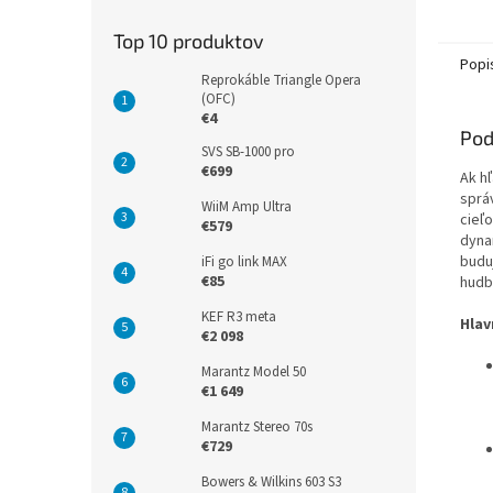
Top 10 produktov
Popi
Reprokáble Triangle Opera
(OFC)
€4
Pod
SVS SB-1000 pro
€699
Ak hľ
sprá
WiiM Amp Ultra
cieľ
€579
dyna
budu
iFi go link MAX
€85
hudb
KEF R3 meta
Hlav
€2 098
Marantz Model 50
€1 649
Marantz Stereo 70s
€729
Bowers & Wilkins 603 S3