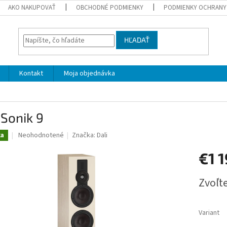
AKO NAKUPOVAŤ
OBCHODNÉ PODMIENKY
PODMIENKY OCHRANY
HĽADAŤ
Kontakt
Moja objednávka
 Sonik 9
Priemerné
Neohodnotené
Značka:
Dali
ka
hodnotenie
produktu
€1 
je
0,0
Jednotk
Zvoľte
z
cena:
5
hviezdičiek.
Variant