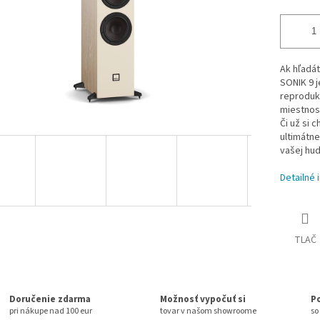
Ak hľadát
SONIK 9 j
reprodukt
miestnos
Či už si 
ultimátne
vašej hud
Detailné 
TLAČ
Doručenie zdarma
Možnosť vypočuť si
P
pri nákupe nad 100 eur
tovar v našom showroome
so