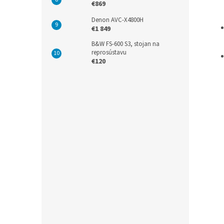
€869
Denon AVC-X4800H
€1 849
B&W FS-600 S3, stojan na
reprosústavu
€120