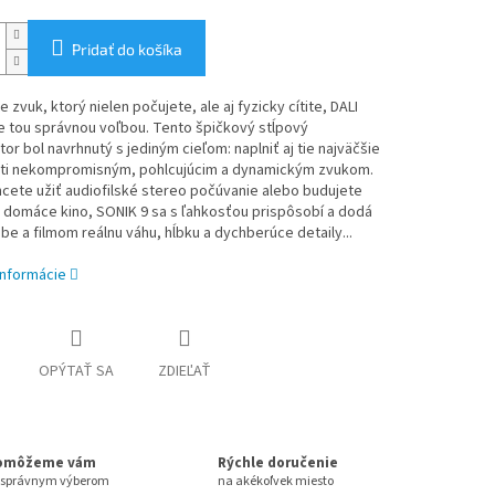
Pridať do košíka
e zvuk, ktorý nielen počujete, ale aj fyzicky cítite, DALI
e tou správnou voľbou. Tento špičkový stĺpový
or bol navrhnutý s jediným cieľom: naplniť aj tie najväčšie
ti nekompromisným, pohlcujúcim a dynamickým zvukom.
chcete užiť audiofilské stereo počúvanie alebo budujete
 domáce kino, SONIK 9 sa s ľahkosťou prispôsobí a dodá
be a filmom reálnu váhu, hĺbku a dychberúce detaily...
informácie
OPÝTAŤ SA
ZDIEĽAŤ
omôžeme vám
Rýchle doručenie
 správnym výberom
na akékoľvek miesto