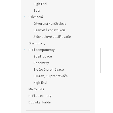
High-End
Sety
Slúchadlá
Otvorená konštrukcia
Uzavretá konštrukcia
Slúchadlové zosilňovače
Gramofóny
Hi-Fi komponenty
Zosilňovače
Receivery
Sieťové prehrávače
Blu-ray, CD prehrávače
High-End
Mikro Hi-Fi
Hi-Fi streamery
Doplnky, káble