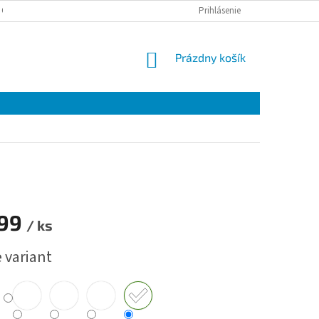
 OSOBNÝCH ÚDAJOV
Prihlásenie
NÁKUPNÝ
Prázdny košík
KOŠÍK
199
/ ks
ová
 variant