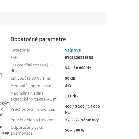
Dodatočné parametre
Kategória
:
Stĺpové
EAN
:
5703120116358
Frekvenčný rozsah (±3
34 – 30 000 Hz
dB)
:
ej
Citlivosť (2,83 V / 1 m)
:
90 dB
Menovitá impedancia
:
4 Ω
Maximálna hladina
111 dB
akustického tlaku (@ 1 m)
:
ickými
400 / 2 100 / 14 000
 o
Prechodová frekvencia
:
Hz
kú
Princíp delenia frekvencií
:
2½ + ½-pásmový
mm
Odporúčaný výkon
50 – 300 W
ručuje
zosilňovača
:
ň