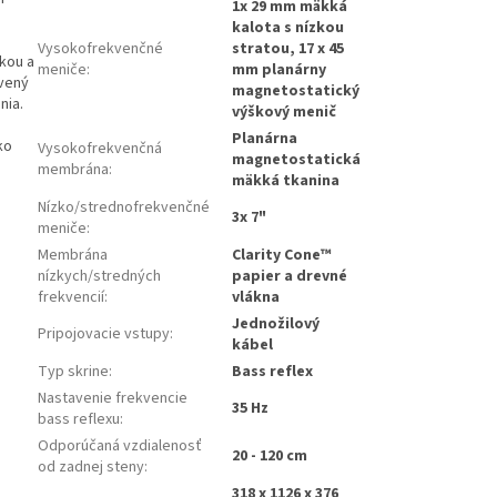
1x 29 mm mäkká
kalota s nízkou
Vysokofrekvenčné
stratou, 17 x 45
kou a
meniče
:
mm planárny
avený
magnetostatický
nia.
výškový menič
Planárna
ko
Vysokofrekvenčná
magnetostatická
membrána
:
mäkká tkanina
Nízko/strednofrekvenčné
3x 7"
meniče
:
Membrána
Clarity Cone™
nízkych/stredných
papier a drevné
frekvencií
:
vlákna
Jednožilový
Pripojovacie vstupy
:
kábel
Typ skrine
:
Bass reflex
Nastavenie frekvencie
35 Hz
bass reflexu
:
Odporúčaná vzdialenosť
20 - 120 cm
od zadnej steny
:
318 x 1126 x 376