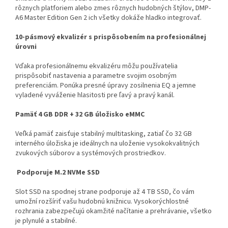
rôznych platforiem alebo zmes rôznych hudobných štýlov, DMP-
A6 Master Edition Gen 2 ich všetky dokáže hladko integrovať.
10-pásmový ekvalizér s prispôsobením na profesionálnej
úrovni
Vďaka profesionálnemu ekvalizéru môžu používatelia
prispôsobiť nastavenia a parametre svojim osobným
preferenciám. Ponúka presné úpravy zosilnenia EQ a jemne
vyladené vyváženie hlasitosti pre ľavý a pravý kanál.
Pamäť 4 GB DDR + 32 GB úložisko eMMC
Veľká pamäť zaisťuje stabilný multitasking, zatiaľ čo 32 GB
interného úložiska je ideálnych na uloženie vysokokvalitných
zvukových súborov a systémových prostriedkov.
Podporuje M.2 NVMe SSD
Slot SSD na spodnej strane podporuje až 4 TB SSD, čo vám
umožní rozšíriť vašu hudobnú knižnicu. Vysokorýchlostné
rozhrania zabezpečujú okamžité načítanie a prehrávanie, všetko
je plynulé a stabilné.