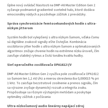
Úplne nový ovládač hlasitosti na DMP-A6 Master Edition Gen 2
vyžaruje podmanivé gradientné svetelné halo, ktoré dodáva
emocionálny nádych a pozdvihuje zážitok z prevádzky.
Správa synchronizácie femtosekundových hodín s ultra-
nízkym jitterom
Systém hodín bol vylepšený s ultra nízkym šumom, vďaka čomu
sú digitálne zvukové signály ešte čistejšie. Kombinácia
oscilátorov jitter hodín s ultra nízkym šumom a optimalizovaných
algoritmov znižuje chvenie hodín na extrémne nízku úroveň, čím
zaisťuje stabilný rytmus a čistú tonálnu kvalitu hudby.
Sieť operačného zosilňovača OPA1612 I/V
DMP-A6 Master Edition Gen 2 využíva pole zosilňovača OPA1612
so šumom len 1,1 nV/√Hz a mierou skreslenia iba 0,000015 % pri
1 kHz. To zaisťuje bezstratové zosilnenie a prenos signálu, čím
sa výrazne zvyšuje dynamický rozsah a integrita zvuku.
Prispôsobuje sa rôznym výstupným metódam a poskytuje
optimálny zážitok z počúvania
Ultra-nízkošumový audio lineárny napájací zdroj