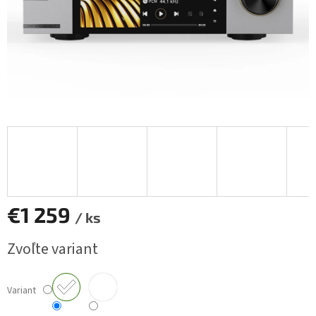
€1 259
/ ks
Jednotková
Zvoľte variant
cena:
Variant