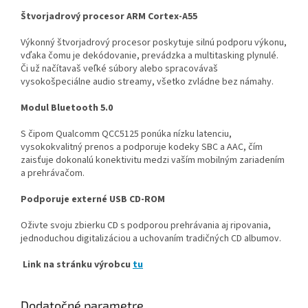
Štvorjadrový procesor ARM Cortex-A55
Výkonný štvorjadrový procesor poskytuje silnú podporu výkonu,
vďaka čomu je dekódovanie, prevádzka a multitasking plynulé.
Či už načítavaš veľké súbory alebo spracovávaš
vysokošpeciálne audio streamy, všetko zvládne bez námahy.
Modul Bluetooth 5.0
S čipom Qualcomm QCC5125 ponúka nízku latenciu,
vysokokvalitný prenos a podporuje kodeky SBC a AAC, čím
zaisťuje dokonalú konektivitu medzi vaším mobilným zariadením
a prehrávačom.
Podporuje externé USB CD-ROM
Oživte svoju zbierku CD s podporou prehrávania aj ripovania,
jednoduchou digitalizáciou a uchovaním tradičných CD albumov.
Link na stránku výrobcu
tu
Dodatočné parametre