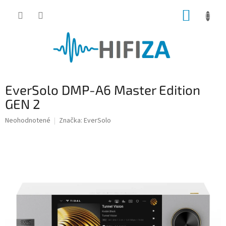
Prejsť
NÁKUP
na
obsah
KOŠÍK
EverSolo DMP-A6 Master Edition
GEN 2
Priemerné
Neohodnotené
Značka:
EverSolo
hodnotenie
produktu
je
0,0
z
5
hviezdičiek.