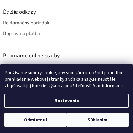
Ďalšie odkazy
Reklamačný poriadok
Doprava a platba
Prijímame online platby
Používame súbory cookie, aby sme vám umožnili pohodlné
prehliadanie webovej stránky a vďaka analýze neustále
zlepšovali jej funkcie, výkon a použiteľnosť.
Viac informácií
Vytvoril Shoptet
Nastavenie
Copyright 2026
HIFIZA
. Všetky práva vyhradené.
Upraviť nastavenie
Odmietnuť
Súhlasím
cookies