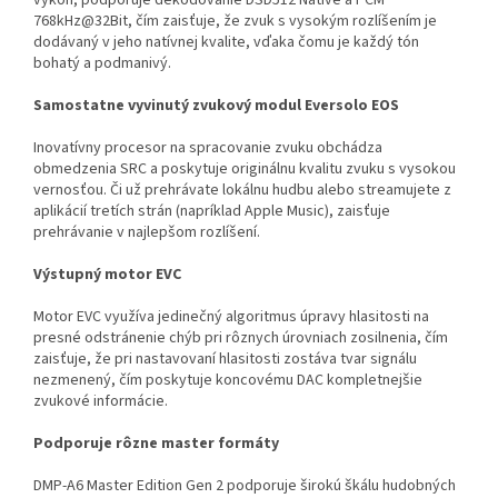
768kHz@32Bit, čím zaisťuje, že zvuk s vysokým rozlíšením je
dodávaný v jeho natívnej kvalite, vďaka čomu je každý tón
bohatý a podmanivý.
Samostatne vyvinutý zvukový modul Eversolo EOS
Inovatívny procesor na spracovanie zvuku obchádza
obmedzenia SRC a poskytuje originálnu kvalitu zvuku s vysokou
vernosťou. Či už prehrávate lokálnu hudbu alebo streamujete z
aplikácií tretích strán (napríklad Apple Music), zaisťuje
prehrávanie v najlepšom rozlíšení.
Výstupný motor EVC
Motor EVC využíva jedinečný algoritmus úpravy hlasitosti na
presné odstránenie chýb pri rôznych úrovniach zosilnenia, čím
zaisťuje, že pri nastavovaní hlasitosti zostáva tvar signálu
nezmenený, čím poskytuje koncovému DAC kompletnejšie
zvukové informácie.
Podporuje rôzne master formáty
DMP-A6 Master Edition Gen 2 podporuje širokú škálu hudobných