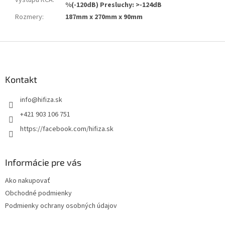
%(-120dB) Presluchy: >-124dB
Rozmery
:
187mm x 270mm x 90mm
Z
á
p
ä
Kontakt
t
info
@
hifiza.sk
i
e
+421 903 106 751
https://facebook.com/hifiza.sk
Informácie pre vás
Ako nakupovať
Obchodné podmienky
Podmienky ochrany osobných údajov