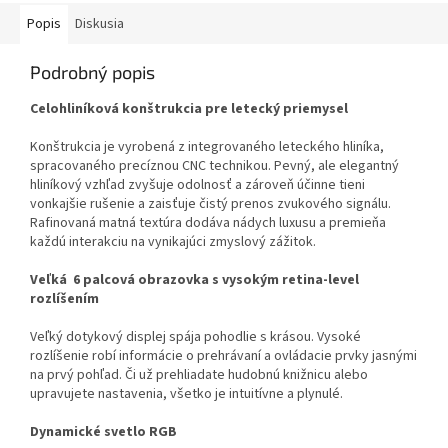
Popis
Diskusia
Podrobný popis
Celohliníková konštrukcia pre letecký priemysel
Konštrukcia je vyrobená z integrovaného leteckého hliníka,
spracovaného precíznou CNC technikou. Pevný, ale elegantný
hliníkový vzhľad zvyšuje odolnosť a zároveň účinne tieni
vonkajšie rušenie a zaisťuje čistý prenos zvukového signálu.
Rafinovaná matná textúra dodáva nádych luxusu a premieňa
každú interakciu na vynikajúci zmyslový zážitok.
Veľká 6 palcová obrazovka s vysokým retina-level
rozlíšením
Veľký dotykový displej spája pohodlie s krásou. Vysoké
rozlíšenie robí informácie o prehrávaní a ovládacie prvky jasnými
na prvý pohľad. Či už prehliadate hudobnú knižnicu alebo
upravujete nastavenia, všetko je intuitívne a plynulé.
Dynamické svetlo RGB