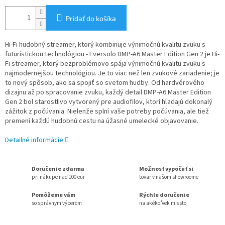
Pridať do košíka
Hi-Fi hudobný streamer, ktorý kombinuje výnimočnú kvalitu zvuku s
futuristickou technológiou - Eversolo DMP-A6 Master Edition Gen 2 je Hi-
Fi streamer, ktorý bezproblémovo spája výnimočnú kvalitu zvuku s
najmodernejšou technológiou. Je to viac než len zvukové zariadenie; je
to nový spôsob, ako sa spojiť so svetom hudby. Od hardvérového
dizajnu až po spracovanie zvuku, každý detail DMP-A6 Master Edition
Gen 2 bol starostlivo vytvorený pre audiofilov, ktorí hľadajú dokonalý
zážitok z počúvania. Nielenže splní vaše potreby počúvania, ale tiež
premení každú hudobnú cestu na úžasné umelecké objavovanie.
Detailné informácie
Doručenie zdarma
Možnosť vypočuť si
pri nákupe nad 100 eur
tovar v našom showroome
Pomôžeme vám
Rýchle doručenie
so správnym výberom
na akékoľvek miesto