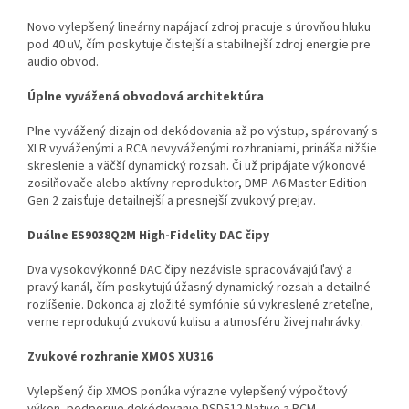
Novo vylepšený lineárny napájací zdroj pracuje s úrovňou hluku
pod 40 uV, čím poskytuje čistejší a stabilnejší zdroj energie pre
audio obvod.
Úplne vyvážená obvodová architektúra
Plne vyvážený dizajn od dekódovania až po výstup, spárovaný s
XLR vyváženými a RCA nevyváženými rozhraniami, prináša nižšie
skreslenie a väčší dynamický rozsah. Či už pripájate výkonové
zosilňovače alebo aktívny reproduktor, DMP-A6 Master Edition
Gen 2 zaisťuje detailnejší a presnejší zvukový prejav.
Duálne ES9038Q2M High-Fidelity DAC čipy
Dva vysokovýkonné DAC čipy nezávisle spracovávajú ľavý a
pravý kanál, čím poskytujú úžasný dynamický rozsah a detailné
rozlíšenie. Dokonca aj zložité symfónie sú vykreslené zreteľne,
verne reprodukujú zvukovú kulisu a atmosféru živej nahrávky.
Zvukové rozhranie XMOS XU316
Vylepšený čip XMOS ponúka výrazne vylepšený výpočtový
výkon, podporuje dekódovanie DSD512 Native a PCM