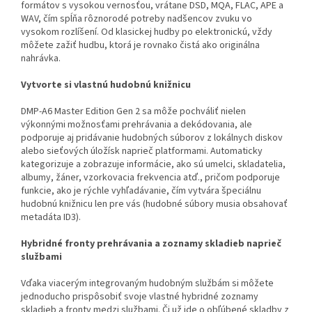
formátov s vysokou vernosťou, vrátane DSD, MQA, FLAC, APE a
WAV, čím spĺňa rôznorodé potreby nadšencov zvuku vo
vysokom rozlíšení. Od klasickej hudby po elektronickú, vždy
môžete zažiť hudbu, ktorá je rovnako čistá ako originálna
nahrávka.
Vytvorte si vlastnú hudobnú knižnicu
DMP-A6 Master Edition Gen 2 sa môže pochváliť nielen
výkonnými možnosťami prehrávania a dekódovania, ale
podporuje aj pridávanie hudobných súborov z lokálnych diskov
alebo sieťových úložísk naprieč platformami. Automaticky
kategorizuje a zobrazuje informácie, ako sú umelci, skladatelia,
albumy, žáner, vzorkovacia frekvencia atď., pričom podporuje
funkcie, ako je rýchle vyhľadávanie, čím vytvára špeciálnu
hudobnú knižnicu len pre vás (hudobné súbory musia obsahovať
metadáta ID3).
Hybridné fronty prehrávania a zoznamy skladieb naprieč
službami
Vďaka viacerým integrovaným hudobným službám si môžete
jednoducho prispôsobiť svoje vlastné hybridné zoznamy
skladieb a fronty medzi službami. Či už ide o obľúbené skladby z