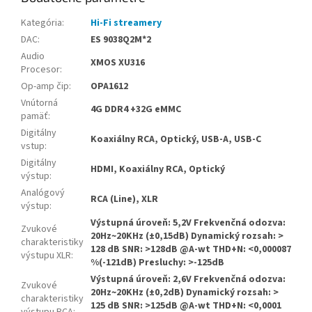
Kategória
:
Hi-Fi streamery
DAC
:
ES 9038Q2M*2
Audio
XMOS XU316
Procesor
:
Op-amp čip
:
OPA1612
Vnútorná
4G DDR4 +32G eMMC
pamäť
:
Digitálny
Koaxiálny RCA, Optický, USB-A, USB-C
vstup
:
Digitálny
HDMI, Koaxiálny RCA, Optický
výstup
:
Analógový
RCA (Line), XLR
výstup
:
Výstupná úroveň: 5,2V Frekvenčná odozva:
Zvukové
20Hz~20KHz (±0,15dB) Dynamický rozsah: >
charakteristiky
128 dB SNR: >128dB @A-wt THD+N: <0,000087
výstupu XLR
:
%(-121dB) Presluchy: >-125dB
Výstupná úroveň: 2,6V Frekvenčná odozva:
Zvukové
20Hz~20KHz (±0,2dB) Dynamický rozsah: >
charakteristiky
125 dB SNR: >125dB @A-wt THD+N: <0,0001
výstupu RCA
: