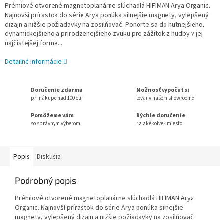
Prémiové otvorené magnetoplanárne slúchadlá HIFIMAN Arya Organic.
Najnovší prírastok do série Arya ponúka silnejšie magnety, vylepšený
dizajn a nižšie požiadavky na zosilňovač. Ponorte sa do hutnejšieho,
dynamickejšieho a prirodzenejšieho zvuku pre zážitok z hudby v jej
najčistejšej forme...
Detailné informácie
Doručenie zdarma
Možnosť vypočuť si
pri nákupe nad 100 eur
tovar v našom showroome
Pomôžeme vám
Rýchle doručenie
so správnym výberom
na akékoľvek miesto
Popis
Diskusia
Podrobný popis
Prémiové otvorené magnetoplanárne slúchadlá HIFIMAN Arya
Organic. Najnovší prírastok do série Arya ponúka silnejšie
magnety, vylepšený dizajn a nižšie požiadavky na zosilňovač.