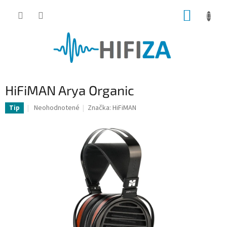
Prejsť
NÁKUP
na
obsah
KOŠÍK
HiFiMAN Arya Organic
Priemerné
Neohodnotené
Značka:
HiFiMAN
Tip
hodnotenie
produktu
je
0,0
z
5
hviezdičiek.