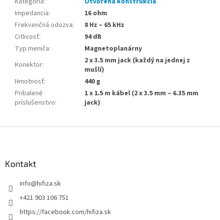
Kategória
:
Otvorená konštrukcia
Impedancia
:
16 ohm
Frekvenčná odozva
:
8 Hz – 65 kHz
Citlivosť
:
94 dB
Typ meniča
:
Magnetoplanárny
2 x 3.5 mm jack (každý na jednej z
Konektor
:
mušlí)
Hmotnosť
:
440 g
Pribalené
1 x 1.5 m kábel (2 x 3.5 mm – 6.35 mm
príslušenstvo
:
jack)
Z
á
p
ä
Kontakt
t
info
@
hifiza.sk
i
e
+421 903 106 751
https://facebook.com/hifiza.sk