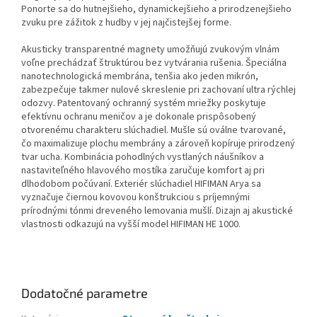
Ponorte sa do hutnejšieho, dynamickejšieho a prirodzenejšieho
zvuku pre zážitok z hudby v jej najčistejšej forme.
Akusticky transparentné magnety umožňujú zvukovým vlnám
voľne prechádzať štruktúrou bez vytvárania rušenia. Špeciálna
nanotechnologická membrána, tenšia ako jeden mikrón,
zabezpečuje takmer nulové skreslenie pri zachovaní ultra rýchlej
odozvy. Patentovaný ochranný systém mriežky poskytuje
efektívnu ochranu meničov a je dokonale prispôsobený
otvorenému charakteru slúchadiel. Mušle sú oválne tvarované,
čo maximalizuje plochu membrány a zároveň kopíruje prirodzený
tvar ucha. Kombinácia pohodlných vystlaných náušníkov a
nastaviteľného hlavového mostíka zaručuje komfort aj pri
dlhodobom počúvaní. Exteriér slúchadiel HIFIMAN Arya sa
vyznačuje čiernou kovovou konštrukciou s príjemnými
prírodnými tónmi dreveného lemovania mušlí. Dizajn aj akustické
vlastnosti odkazujú na vyšší model HIFIMAN HE 1000.
Dodatočné parametre