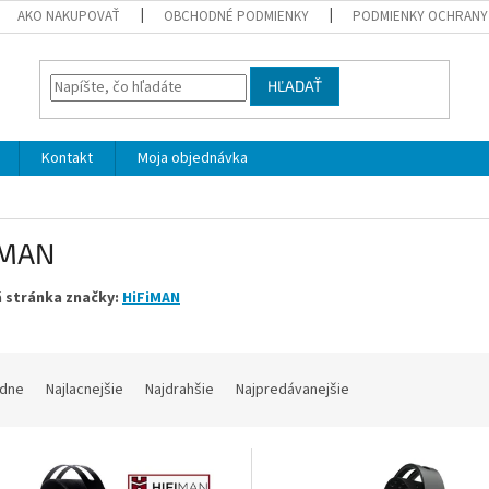
AKO NAKUPOVAŤ
OBCHODNÉ PODMIENKY
PODMIENKY OCHRANY
HĽADAŤ
Kontakt
Moja objednávka
iMAN
 stránka značky:
HiFiMAN
dne
Najlacnejšie
Najdrahšie
Najpredávanejšie