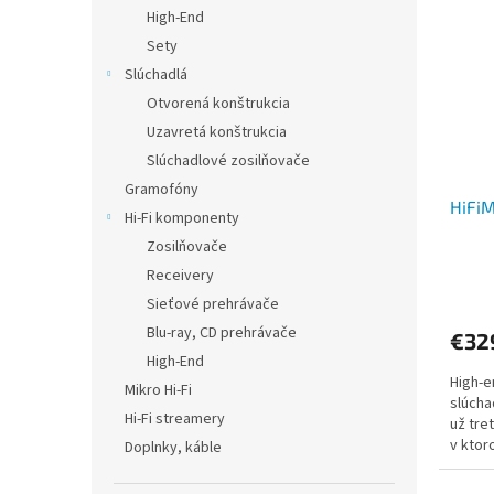
p
e
High-End
i
p
Sety
s
r
Slúchadlá
p
o
Otvorená konštrukcia
r
d
Uzavretá konštrukcia
o
u
d
Slúchadlové zosilňovače
k
u
t
Gramofóny
HiFi
k
o
Hi-Fi komponenty
t
v
Zosilňovače
o
Receivery
v
Sieťové prehrávače
Blu-ray, CD prehrávače
€32
High-End
High-
Mikro Hi-Fi
slúcha
Hi-Fi streamery
už tre
v ktor
Doplnky, káble
nanome