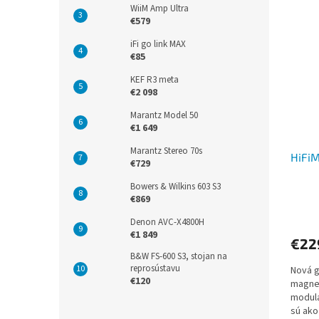
WiiM Amp Ultra
€579
iFi go link MAX
€85
KEF R3 meta
€2 098
Marantz Model 50
€1 649
Marantz Stereo 70s
HiFi
€729
Bowers & Wilkins 603 S3
€869
Denon AVC-X4800H
€1 849
€22
B&W FS-600 S3, stojan na
reprosústavu
Nová g
€120
magnet
modulá
sú ako