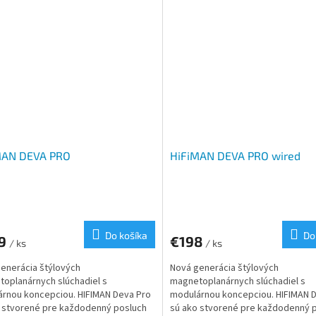
MAN DEVA PRO
HiFiMAN DEVA PRO wired
Do košíka
Do
9
€198
/ ks
/ ks
enerácia štýlových
Nová generácia štýlových
oplanárnych slúchadiel s
magnetoplanárnych slúchadiel s
rnou koncepciou. HIFIMAN Deva Pro
modulárnou koncepciou. HIFIMAN 
 stvorené pre každodenný posluch
sú ako stvorené pre každodenný 