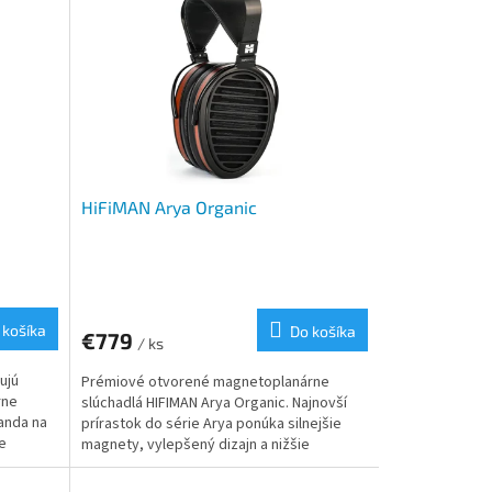
HiFiMAN Arya Organic
 košíka
Do košíka
€779
/ ks
ujú
Prémiové otvorené magnetoplanárne
rne
slúchadlá HIFIMAN Arya Organic. Najnovší
nanda na
prírastok do série Arya ponúka silnejšie
ie
magnety, vylepšený dizajn a nižšie
požiadavky na zosilňovač....