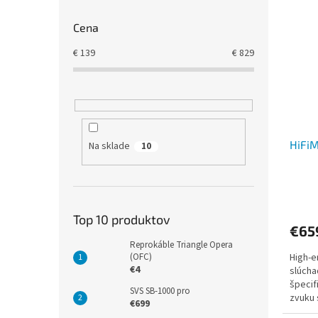
Cena
€
139
€
829
HiFiM
Na sklade
10
Top 10 produktov
€65
Reprokáble Triangle Opera
(OFC)
High-
€4
slúcha
špecif
SVS SB-1000 pro
zvuku 
€699
Novinko