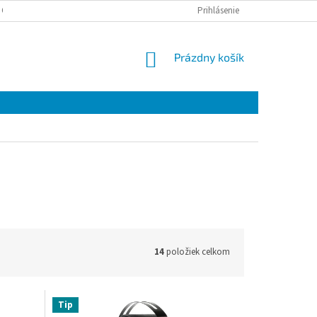
 OSOBNÝCH ÚDAJOV
Prihlásenie
NÁKUPNÝ
Prázdny košík
KOŠÍK
14
položiek celkom
Tip