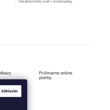
charakteristický zvuk v modernejšej,
technologicky vylepšenej...
odkazy
Prijímame online
platby
ný poriadok
a platba
Súhlasím