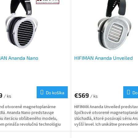
MAN Ananda Nano
HIFIMAN Ananda Unveiled
Do košíka
Do
9
€569
/ ks
/ ks
end otvorené magnetoplanárne
HIFIMAN Ananda Unveiled predstav
dlá. Ananda Nano predstavuje
špičkové otvorené magnetoplaná
tiu iteráciu obľúbeného modelu,
slúchadlá, ktoré posúvajú sériu A
om prináša revolučnú technológiu
vyšší level. Ich unikátne preveden
ntrovej membrány....
Unveiled, známe z top...