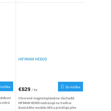
 vďaka...
transparentných magnetov a...
HIFIMAN HE600
 košíka
Do košíka
€829
/ ks
odníkom
Otvorené magnetoplanárne slúchadlá
rozohrá
HIFIMAN HE600 nadväzujú na tradíciu
ikonického modelu HE6 a prinášajú jeho