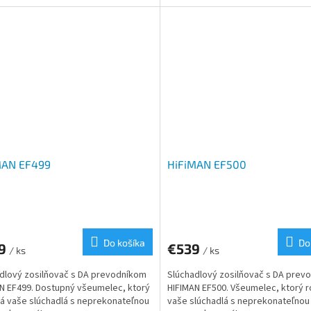
 doma, ale aj na cestách, a to vďaka...
nielen doma, ale aj na cestách, a to
MAN EF499
HiFiMAN EF500
Do košíka
Do
9
€539
/ ks
/ ks
dlový zosilňovač s DA prevodníkom
Slúchadlový zosilňovač s DA prev
N EF499. Dostupný všeumelec, ktorý
HIFIMAN EF500. Všeumelec, ktorý 
á vaše slúchadlá s neprekonateľnou
vaše slúchadlá s neprekonateľnou