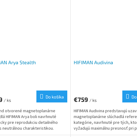
AN Arya Stealth
HIFIMAN Audivina
Do košíka
Do
9
€759
/ ks
/ ks
end otvorené magnetoplanárne
HIFIMAN Audivina predstavujú uzav
dlá HIFIMAN Arya boli navrhnuté
magnetoplanárne slúchadlá refere
icky pre reprodukciu detailného
kategórie, navrhnuté pre tých, kto
s neutrálnou charakteristikou.
vyžadujú maximálnu presnosť pri 
u je využitie akusticky...
aj pri profesionálnom...