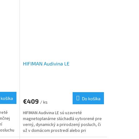
HIFIMAN Audivina LE
 košíka
Do košíka
€409
/ ks
reté
HIFIMAN Audivina LE sú uzavreté
nčnej
magnetoplanárne slúchadlá vytvorené pre
rí
verný, dynamický a prirodzený posluch, či
posluchu
už v domácom prostredí alebo pri
štúdiovej práci. Stavajú na...