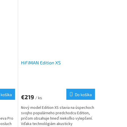
HiFiMAN Edition XS
 košíka
Do košíka
€219
/ ks
Nový model Edition XS stavia na úspechoch
svojho populárneho predchodcu Edition,
Deva Pro
pričom obsahuje hneď niekoľko vylepšení.
posluch
Vďaka technológiám akusticky