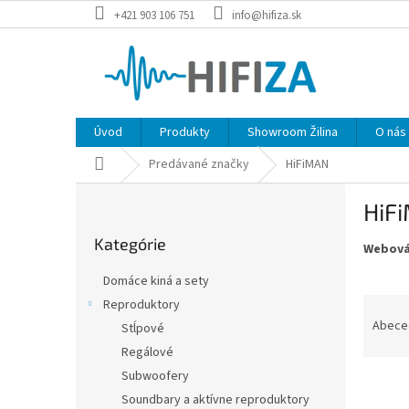
Prejsť
+421 903 106 751
info@hifiza.sk
na
obsah
Úvod
Produkty
Showroom Žilina
O nás
Domov
Predávané značky
HiFiMAN
B
HiF
o
Preskočiť
č
Kategórie
kategórie
Webová
n
ý
Domáce kiná a sety
p
R
Reproduktory
a
a
Abece
Stĺpové
n
d
e
Regálové
e
l
Subwoofery
V
n
Soundbary a aktívne reproduktory
ý
i