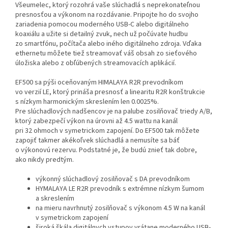
Všeumelec, ktorý rozohrá vaše slúchadlá s neprekonateľnou
presnosťou a výkonom na rozdávanie. Pripojte ho do svojho
zariadenia pomocou moderného USB-C alebo digitálneho
koaxiálu a užite si detailný zvuk, nech už počúvate hudbu
zo smartfónu, počítača alebo iného digitálneho zdroja. Vďaka
ethernetu môžete tiež streamovať váš obsah zo sieťového
úložiska alebo z obľúbených streamovacích aplikácií.
EF500 sa pýši oceňovaným HIMALAYA R2R prevodníkom
vo verzií LE, ktorý prináša presnosť a linearitu R2R konštrukcie
s nízkym harmonickým skreslením len 0.0025%.
Pre slúchadlových nadšencov je na palube zosilňovač triedy A/B,
ktorý zabezpečí výkon na úrovni až 4.5 wattu na kanál
pri 32 ohmoch v symetrickom zapojení. Do EF500 tak môžete
zapojiť takmer akékoľvek slúchadlá a nemusíte sa báť
o výkonovú rezervu. Podstatné je, že budú znieť tak dobre,
ako nikdy predtým.
výkonný slúchadlový zosilňovač s DA prevodníkom
HYMALAYA LE R2R prevodník s extrémne nízkym šumom
a skreslením
na mieru navrhnutý zosilňovač s výkonom 4.5 W na kanál
v symetrickom zapojení
široká škála digitálnych vstupov vrátane moderného USB-