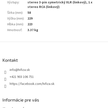
Výstupy
:
stereo 3-pin symetrický XLR (linkový), 1 x
stereo RCA (linkový)
Šírka (mm)
:
58
Výška (mm)
:
229
Hĺbka (mm)
:
223
Hmotnosť
:
3.37 kg
Z
á
p
ä
Kontakt
t
info
@
hifiza.sk
i
e
+421 903 106 751
https://facebook.com/hifiza.sk
Informácie pre vás