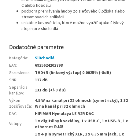
C alebo koaxiálu
podpora prehrávania hudby zo sieťového úložiska alebo
streamovacích aplikácií
unikátne kovové telo, ktoré možno využiť aj ako štýlový
stojan pre slúchadlá
Dodatočné parametre
Kategória
:
Slúchadlá
EAN
:
6925624202798
Skreslenie
:
THD+N (linkový výstup) 0.0025% (-8dB)
SNR
:
117 dB
Separácia
131 dB (+/-3 dB)
kanálov
:
Výkon
4.5 W na kanál pri 32 ohmoch (symetrický), 1.32
zosilňovača
:
W na kanál pri 32 ohmoch
DAC
:
HIFIMAN Hymalaya LE R2R DAC
1 x digitálny koaxiálny, 1 x USB-C, 1 x USB-B, 1 x
Vstupy
:
ethernet RJ45
1 x 4-pin symetrický XLR, 1 x 6.35 mm jack, 1 x