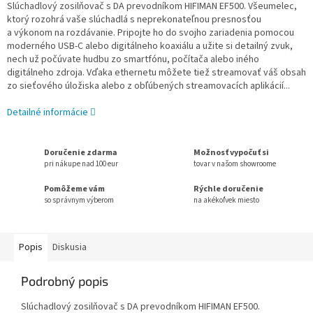
Slúchadlový zosilňovač s DA prevodníkom HIFIMAN EF500. Všeumelec,
ktorý rozohrá vaše slúchadlá s neprekonateľnou presnosťou
a výkonom na rozdávanie. Pripojte ho do svojho zariadenia pomocou
moderného USB-C alebo digitálneho koaxiálu a užite si detailný zvuk,
nech už počúvate hudbu zo smartfónu, počítača alebo iného
digitálneho zdroja. Vďaka ethernetu môžete tiež streamovať váš obsah
zo sieťového úložiska alebo z obľúbených streamovacích aplikácií...
Detailné informácie
Doručenie zdarma
Možnosť vypočuť si
pri nákupe nad 100 eur
tovar v našom showroome
Pomôžeme vám
Rýchle doručenie
so správnym výberom
na akékoľvek miesto
Popis
Diskusia
Podrobný popis
Slúchadlový zosilňovač s DA prevodníkom HIFIMAN EF500.