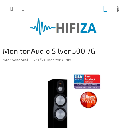
Prejsť
NÁKUP
na
obsah
KOŠÍK
Monitor Audio Silver 500 7G
Priemerné
Neohodnotené
Značka:
Monitor Audio
hodnotenie
produktu
je
0,0
z
5
hviezdičiek.