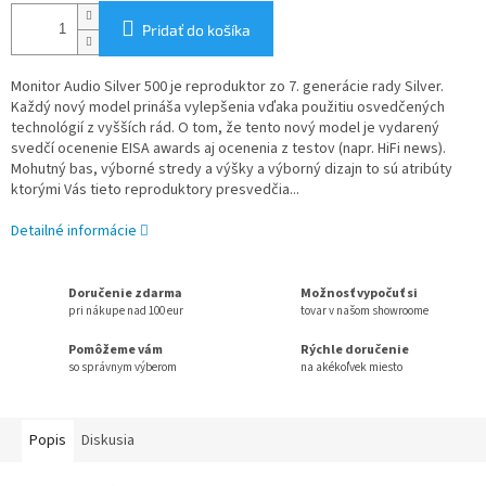
Pridať do košíka
Monitor Audio Silver 500 je reproduktor zo 7. generácie rady Silver.
Každý nový model prináša vylepšenia vďaka použitiu osvedčených
technológií z vyšších rád. O tom, že tento nový model je vydarený
svedčí ocenenie EISA awards aj ocenenia z testov (napr. HiFi news).
Mohutný bas, výborné stredy a výšky a výborný dizajn to sú atribúty
ktorými Vás tieto reproduktory presvedčia...
Detailné informácie
Doručenie zdarma
Možnosť vypočuť si
pri nákupe nad 100 eur
tovar v našom showroome
Pomôžeme vám
Rýchle doručenie
so správnym výberom
na akékoľvek miesto
Popis
Diskusia