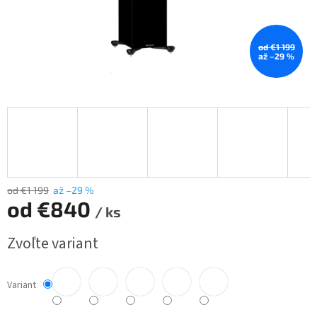
od €1 199
až –29 %
od €1 199
až –29 %
od
€840
/ ks
Jednotková
Zvoľte variant
cena:
Variant