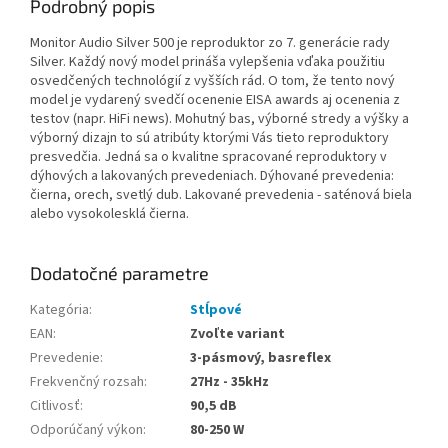
Podrobný popis
Monitor Audio Silver 500 je reproduktor zo 7. generácie rady
Silver. Každý nový model prináša vylepšenia vďaka použitiu
osvedčených technológií z vyšších rád. O tom, že tento nový
model je vydarený svedčí ocenenie EISA awards aj ocenenia z
testov (napr. HiFi news). Mohutný bas, výborné stredy a výšky a
výborný dizajn to sú atribúty ktorými Vás tieto reproduktory
presvedčia. Jedná sa o kvalitne spracované reproduktory v
dýhových a lakovaných prevedeniach. Dýhované prevedenia:
čierna, orech, svetlý dub. Lakované prevedenia - saténová biela
alebo vysokolesklá čierna.
Dodatočné parametre
Kategória
:
Stĺpové
EAN
:
Zvoľte variant
Prevedenie
:
3-pásmový, basreflex
Frekvenčný rozsah
:
27Hz - 35kHz
Citlivosť
:
90,5 dB
Odporúčaný výkon
:
80-250 W