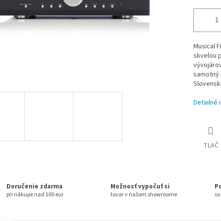
Musical F
skvelou 
vývojárov
samotný n
Slovensku
Detailné 
TLAČ
Doručenie zdarma
Možnosť vypočuť si
P
pri nákupe nad 100 eur
tovar v našom showroome
so