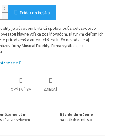
Pridať do košíka
idelity je pôvodom britská spoločnosť s celosvetovo
povesťou hlavne vďaka zosilňovačom. Hlavným cieľom ich
 je prirodzený a autentický zvuk, čo navodzuje aj
ázov firmy Musical Fidelity. Firma vyrába aj na
...
informácie
OPÝTAŤ SA
ZDIEĽAŤ
omôžeme vám
Rýchle doručenie
 správnym výberom
na akékoľvek miesto