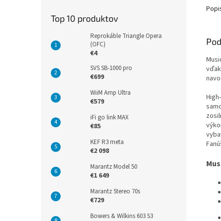
Popi
Top 10 produktov
Reprokáble Triangle Opera
Pod
(OFC)
€4
Musi
SVS SB-1000 pro
vďak
€699
navod
WiiM Amp Ultra
High
€579
samo
zosil
iFi go link MAX
výko
€85
vyba
KEF R3 meta
Fanú
€2 098
Musi
Marantz Model 50
€1 649
Marantz Stereo 70s
€729
Bowers & Wilkins 603 S3