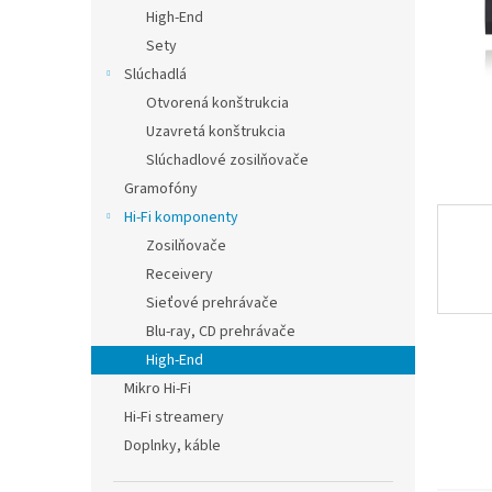
High-End
Sety
Slúchadlá
Otvorená konštrukcia
Uzavretá konštrukcia
Slúchadlové zosilňovače
Gramofóny
Hi-Fi komponenty
Zosilňovače
Receivery
Sieťové prehrávače
Blu-ray, CD prehrávače
High-End
Mikro Hi-Fi
Hi-Fi streamery
Doplnky, káble