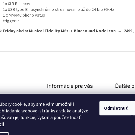
1x XLR Balanced
1x USB type B - asynchrónne streamovanie až do 24-bit/96kHz
1 x MM/MC phono vstup
trigger in
k Friday akcia: Musical Fidelity M6si + Bluesound Node Icon ... 2499,- 
Informácie pre vás
Ďalšie 
Ako nakupovať
Reklamač
hifiza.sk
úbory cookie, aby sme vám umožnili
Obchodné podmienky
03 106 751
Doprava 
Odmietnuť
hliadanie webovej stránky a vďaka analýze
Podmienky ochrany osobných
//facebook.com/hifi
šovali jej funkcie, výkon a použiteľnosť.
údajov
ií