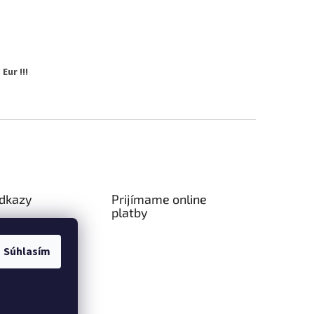
Eur !!!
odkazy
Prijímame online
platby
ný poriadok
a platba
Súhlasím