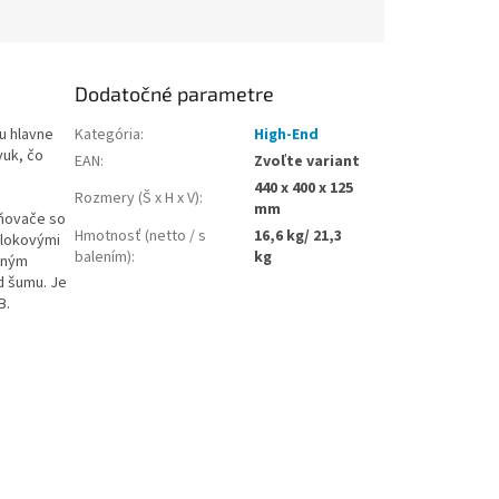
Dodatočné parametre
u hlavne
Kategória
:
High-End
vuk, čo
EAN
:
Zvoľte variant
440 x 400 x 125
Rozmery (Š x H x V)
:
mm
lňovače so
Hmotnosť (netto / s
16,6 kg/ 21,3
blokovými
balením)
:
kg
ušným
d šumu. Je
B.