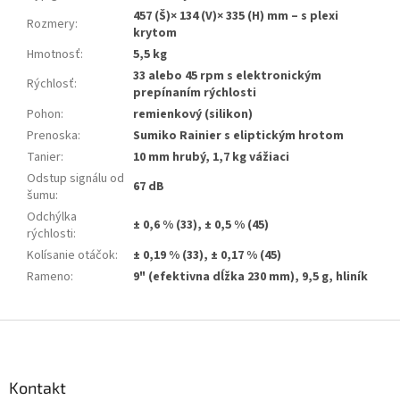
457 (Š)× 134 (V)× 335 (H) mm – s plexi
Rozmery
:
krytom
Hmotnosť
:
5,5 kg
33 alebo 45 rpm s elektronickým
Rýchlosť
:
prepínaním rýchlosti
Pohon
:
remienkový (silikon)
Prenoska
:
Sumiko Rainier s eliptickým hrotom
Tanier
:
10 mm hrubý, 1,7 kg vážiaci
Odstup signálu od
67 dB
šumu
:
Odchýlka
± 0,6 % (33), ± 0,5 % (45)
rýchlosti
:
Kolísanie otáčok
:
± 0,19 % (33), ± 0,17 % (45)
Rameno
:
9" (efektivna dĺžka 230 mm), 9,5 g, hliník
Z
á
p
ä
Kontakt