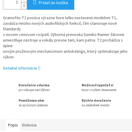
Pridať do košíka
Gramofón T2 posúva výrazne hore latku nastavenú modelom T1,
zavádza mnoho nových audiofilských funkcií, čím stanovuje nové
štandardy
v novom cenovom rozpätí. Výborná prenoska Sumiko Rainier šikovne
umiestňuje nástroje a vokály presne tam, kam patria. T2 prichádza s
úplne
novým pružinovým mechanizmom antiskatingu, ktorý optimalizuje jeho
výkon.
Detailné informácie
Doručenie zdarma
Možnosť vypočuť si
pri nákupe nad 100 eur
tovar v našom showroome
Pomôžeme vám
Rýchle doručenie
so správnym výberom
na akékoľvek miesto
Popis
Diskusia