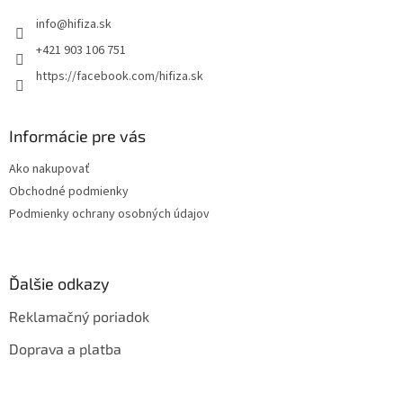
t
info
@
hifiza.sk
i
e
+421 903 106 751
https://facebook.com/hifiza.sk
Informácie pre vás
Ako nakupovať
Obchodné podmienky
Podmienky ochrany osobných údajov
Ďalšie odkazy
Reklamačný poriadok
Doprava a platba