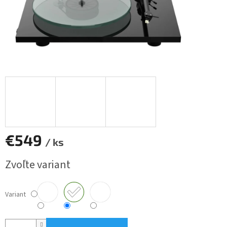
€549
/ ks
Jednotková
Zvoľte variant
cena:
Variant