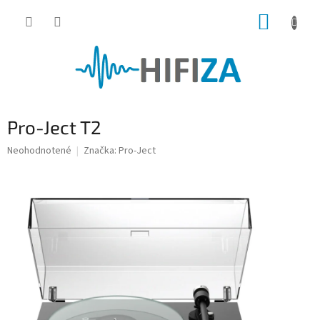
Prejsť
NÁKUP
na
obsah
KOŠÍK
Pro-Ject T2
Priemerné
Neohodnotené
Značka:
Pro-Ject
hodnotenie
produktu
je
0,0
z
5
hviezdičiek.