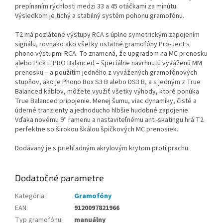
prepínaním rýchlosti medzi 33 a 45 otáčkami za minútu.
Výsledkom je tichý a stabilný systém pohonu gramofónu.
T2 má pozlátené výstupy RCA s úplne symetrickým zapojením
signálu, rovnako ako všetky ostatné gramofóny Pro-Ject s
phono výstupmi RCA. To znamená, že upgradom na MC prenosku
alebo Pick it PRO Balanced – špeciálne navrhnutú vyváženú MM
prenosku – a použitím jedného z vyvážených gramofónových
stupňov, ako je Phono Box S3 B alebo DS3 B, a s jedným z True
Balanced káblov, môžete využiť všetky výhody, ktoré ponúka
True Balanced pripojenie. Menej šumu, viac dynamiky, čisté a
úderné tranzienty a jednoducho hlbšie hudobné zapojenie.
Vďaka novému 9″ ramenu a nastaviteľnému anti-skatingu hrá T2
perfektne so širokou škálou špičkových MC prenosiek.
Dodávaný je s priehľadným akrylovým krytom proti prachu.
Dodatočné parametre
Kategória
:
Gramofóny
EAN
:
9120097821966
Typ gramofónu
:
manuálny