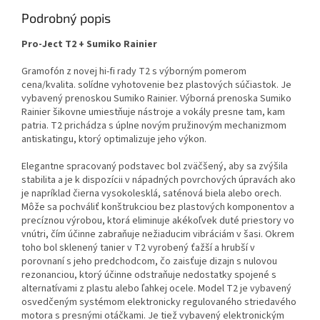
Podrobný popis
Pro-Ject T2 + Sumiko Rainier
Gramofón z novej hi-fi rady T2 s výborným pomerom
cena/kvalita. solídne vyhotovenie bez plastových súčiastok. Je
vybavený prenoskou Sumiko Rainier. Výborná prenoska Sumiko
Rainier šikovne umiestňuje nástroje a vokály presne tam, kam
patria. T2 prichádza s úplne novým pružinovým mechanizmom
antiskatingu, ktorý optimalizuje jeho výkon.
Elegantne spracovaný podstavec bol zväčšený, aby sa zvýšila
stabilita a je k dispozícii v nápadných povrchových úpravách ako
je napríklad čierna vysokolesklá, saténová biela alebo orech.
Môže sa pochváliť konštrukciou bez plastových komponentov a
precíznou výrobou, ktorá eliminuje akékoľvek duté priestory vo
vnútri, čím účinne zabraňuje nežiaducim vibráciám v šasi. Okrem
toho bol sklenený tanier v T2 vyrobený ťažší a hrubší v
porovnaní s jeho predchodcom, čo zaisťuje dizajn s nulovou
rezonanciou, ktorý účinne odstraňuje nedostatky spojené s
alternatívami z plastu alebo ľahkej ocele. Model T2 je vybavený
osvedčeným systémom elektronicky regulovaného striedavého
motora s presnými otáčkami. Je tiež vybavený elektronickým