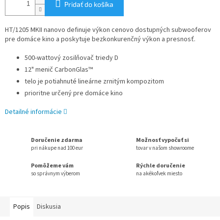
Pridať do košíka
HT/1205 MKII nanovo definuje výkon cenovo dostupných subwooferov
pre domáce kino a poskytuje bezkonkurenčný výkon a presnosť.
500-wattový zosilňovač triedy D
12" ​​menič CarbonGlas™
telo je potiahnuté lineárne zrnitým kompozitom
prioritne určený pre domáce kino
Detailné informácie
Doručenie zdarma
Možnosť vypočuť si
pri nákupe nad 100 eur
tovar v našom showroome
Pomôžeme vám
Rýchle doručenie
so správnym výberom
na akékoľvek miesto
Popis
Diskusia