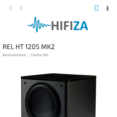
Prejsť
NÁKUP
na
obsah
KOŠÍK
REL HT 1205 MK2
Priemerné
Neohodnotené
Značka:
REL
hodnotenie
produktu
je
0,0
z
5
hviezdičiek.