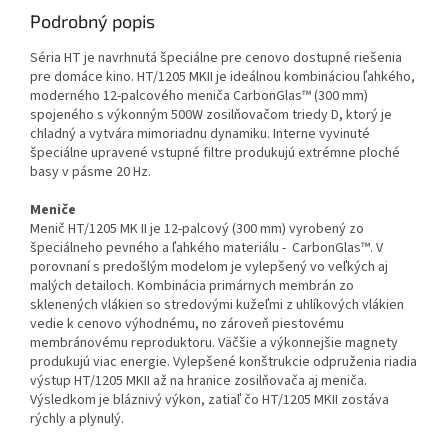
Podrobný popis
Séria HT je navrhnutá špeciálne pre cenovo dostupné riešenia
pre domáce kino. HT/1205 MKII je ideálnou kombináciou ľahkého,
moderného 12-palcového meniča CarbonGlas™ (300 mm)
spojeného s výkonným 500W zosilňovačom triedy D, ktorý je
chladný a vytvára mimoriadnu dynamiku. Interne vyvinuté
špeciálne upravené vstupné filtre produkujú extrémne ploché
basy v pásme 20 Hz.
Meniče
Menič HT/1205 MK II je 12-palcový (300 mm) vyrobený zo
špeciálneho pevného a ľahkého materiálu - CarbonGlas™. V
porovnaní s predošlým modelom je vylepšený vo veľkých aj
malých detailoch. Kombinácia primárnych membrán zo
sklenených vlákien so stredovými kužeľmi z uhlíkových vlákien
vedie k cenovo výhodnému, no zároveň piestovému
membránovému reproduktoru. Väčšie a výkonnejšie magnety
produkujú viac energie. Vylepšené konštrukcie odpruženia riadia
výstup HT/1205 MKII až na hranice zosilňovača aj meniča.
Výsledkom je bláznivý výkon, zatiaľ čo HT/1205 MKII zostáva
rýchly a plynulý.