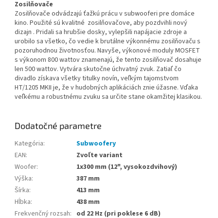
Zosilňovače
Zosilňovače odvádzajú ťažkú ​​prácu v subwooferi pre domáce
kino. Použité sú kvalitné zosilňovačove, aby pozdvihli nový
dizajn . Pridali sa hrubšie dosky, vylepšili napájacie zdroje a
urobilo sa všetko, čo vedie k brutálne výkonnému zosilňovaču s
pozoruhodnou životnosťou. Navyše, výkonové moduly MOSFET
s výkonom 800 wattov znamenajú, že tento zosilňovač dosahuje
len 500 wattov. Vytvára skutočne úchvatný zvuk. Zatiaľ čo
divadlo získava všetky titulky novín, veľkým tajomstvom
HT/1205 MKII je, že v hudobných aplikáciách znie úžasne. Vďaka
veľkému a robustnému zvuku sa určite stane okamžitej klasikou.
Dodatočné parametre
Kategória
:
Subwoofery
EAN
:
Zvoľte variant
Woofer
:
1x300 mm (12", vysokozdvihový)
Výška
:
387 mm
Šírka
:
413 mm
Hĺbka
:
438 mm
Frekvenčný rozsah
:
od 22 Hz (pri poklese 6 dB)