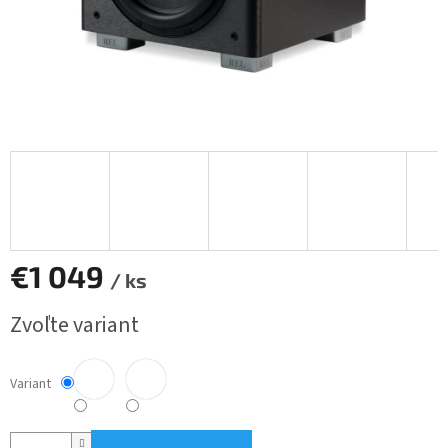
€1 049
/ ks
Jednotková
Zvoľte variant
cena:
Variant