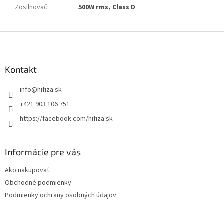
Zosilnovač
:
500W rms, Class D
Z
á
p
ä
Kontakt
t
info
@
hifiza.sk
i
e
+421 903 106 751
https://facebook.com/hifiza.sk
Informácie pre vás
Ako nakupovať
Obchodné podmienky
Podmienky ochrany osobných údajov