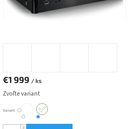
€1 999
/ ks
Jednotková
Zvoľte variant
cena:
Variant