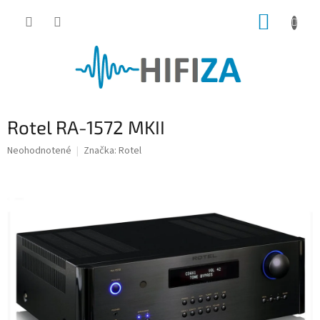
Prejsť
NÁKUP
na
obsah
KOŠÍK
Rotel RA-1572 MKII
Priemerné
Neohodnotené
Značka:
Rotel
hodnotenie
produktu
je
0,0
z
5
hviezdičiek.