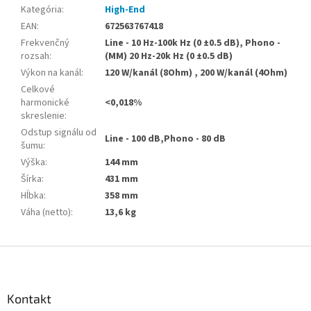
Kategória
:
High-End
EAN
:
672563767418
Frekvenčný
Line - 10 Hz-100k Hz (0 ±0.5 dB), Phono -
rozsah
:
(MM) 20 Hz-20k Hz (0 ±0.5 dB)
Výkon na kanál
:
120 W/kanál (8Ohm) , 200 W/kanál (4Ohm)
Celkové
harmonické
<0,018%
skreslenie
:
Odstup signálu od
Line - 100 dB,Phono - 80 dB
šumu
:
Výška
:
144 mm
Šírka
:
431 mm
Hĺbka
:
358 mm
Váha (netto)
:
13,6 kg
Z
á
p
ä
Kontakt