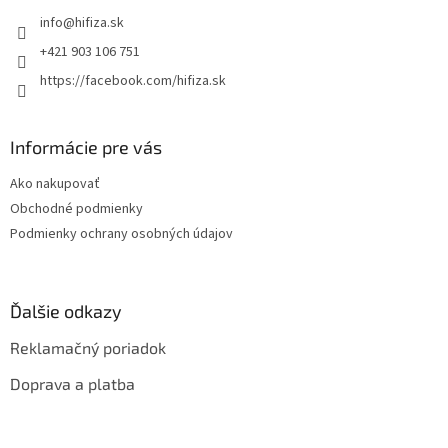
t
info
@
hifiza.sk
i
e
+421 903 106 751
https://facebook.com/hifiza.sk
Informácie pre vás
Ako nakupovať
Obchodné podmienky
Podmienky ochrany osobných údajov
Ďalšie odkazy
Reklamačný poriadok
Doprava a platba