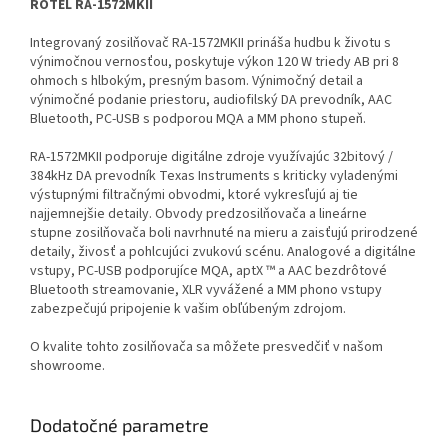
ROTEL RA-1572MKII
Integrovaný zosilňovač RA-1572MKII
prináša hudbu k životu s
výnimočnou vernosťou,
poskytuje výkon 120 W triedy AB pri 8
ohmoch s hlbokým, presným basom. Výnimočný detail a
výnimočné podanie priestoru, audiofilský DA prevodník, AAC
Bluetooth, PC-USB s podporou MQA a MM phono stupeň.
RA-1572MKII podporuje digitálne zdroje využívajúc 32bitový /
384kHz DA prevodník Texas Instruments s kriticky vyladenými
výstupnými filtračnými obvodmi, ktoré vykresľujú aj tie
najjemnejšie detaily. Obvody predzosilňovača a lineárne
stupne zosilňovača boli navrhnuté na mieru a zaisťujú prirodzené
detaily, živosť a pohlcujúci zvukovú scénu. Analogové a digitálne
vstupy, PC-USB podporujíce MQA, aptX ™ a AAC bezdrôtové
Bluetooth streamovanie, XLR vyvážené a MM phono vstupy
zabezpečujú pripojenie k vašim obľúbeným zdrojom.
O kvalite tohto zosilňovača sa môžete presvedčiť v našom
showroome.
Dodatočné parametre