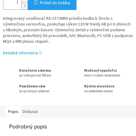
Pridať do košíka
Integrovaný zosilňovač RA-1572MKII
prináša hudbu k životu s
výnimočnou vernosťou,
poskytuje výkon 120 W triedy AB pri 8 ohmoch
s hlbokým, presným basom. Výnimočný detail a výnimočné podanie
priestoru, audiofilský DA prevodník, AAC Bluetooth, PC-USB s podporou
MQA a MM phono stupeň...
Detailné informácie
Doručenie zdarma
Možnosť vypočuť si
pri nákupe nad 100 eur
tovar v našom showroome
Pomôžeme vám
Rýchle doručenie
so správnym výberom
na akékoľvek miesto
Popis
Diskusia
Podrobný popis