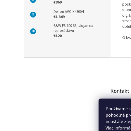
€869
posk
stup
Denon AVC-X4800H
digi
€1 849
stre
B&W FS-600 S3, stojan na
obľú
reprosústavu
€120
O kv
Z
á
p
ä
t
Kontakt
i
e
info
@
Používame s
+421 9
pohodlné pre
https:
neustále zlep
za.sk
Viac informác