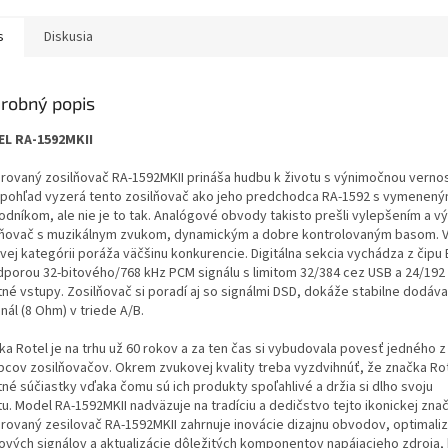
s
Diskusia
robný popis
L RA-1592MKII
grovaný zosilňovač RA-1592MKII
prináša hudbu k životu s výnimočnou verno
 pohľad vyzerá tento zosilňovač ako jeho predchodca RA-1592 s vymenen
odníkom, ale nie je to tak. Analógové obvody takisto prešli vylepšením a v
lňovač s muzikálnym zvukom, dynamickým a dobre kontrolovaným basom. V
vej kategórii poráža väčšinu konkurencie. Digitálna sekcia vychádza z čipu
porou 32-bitového/768 kHz PCM signálu s limitom 32/384 cez USB a 24/192
tné vstupy. Zosilňovač si poradí aj so signálmi DSD, dokáže stabilne dodáv
nál (8 Ohm) v triede A/B.
a Rotel je na trhu už 60 rokov a za ten čas si vybudovala povesť jedného z
bcov zosilňovačov. Okrem zvukovej kvality treba vyzdvihnúť, že značka Ro
tné súčiastky vďaka čomu sú ich produkty spoľahlivé a držia si dlho svoju
tu.
Model RA-1592MKII nadväzuje na tradíciu a dedičstvo tejto ikonickej znač
grovaný zesilovač RA-1592MKII zahrnuje inovácie dizajnu obvodov, optimaliz
ových signálov a aktualizácie dôležitých komponentov napájacieho zdroja,