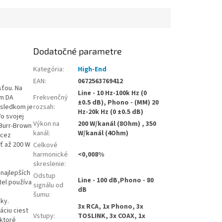
Dodatočné parametre
Kategória
:
High-End
EAN
:
0672563769412
sťou.
Na
Line - 10 Hz-100k Hz (0
ým DA
Frekvenčný
±0.5 dB), Phono - (MM) 20
ýsledkom je
rozsah
:
Hz-20k Hz (0 ±0.5 dB)
o svojej
Výkon na
200 W/kanál (8Ohm) , 350
Burr-Brown
kanál
:
W/kanál (4Ohm)
 cez
ať až 200 W
Celkové
harmonické
<0,008%
skreslenie
:
 najlepších
Odstup
Line - 100 dB,Phono - 80
tel používa
signálu od
dB
šumu
:
ky.
3x RCA, 1x Phono, 3x
áciu ciest
Vstupy
:
TOSLINK, 3x COAX, 1x
 ktoré