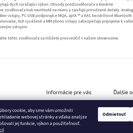
ytujú dych vyrážajúci výkon. Obvody predzosilňovača a lineárne
ne zosilňovača boli navrhnuté na mieru a zaisťujú prirodzené detaily. Analo
tálne vstupy, PC-USB podporujíce MQA, aptX ™ a AAC bezdrôtové Bluetooth
amovanie, XLR vyvážené a MM phono vstupy zabezpečujú pripojenie k vaši
beným zdrojom.
alite tohto zosilňovača sa môžete presvedčiť v našom showroome.
Informácie pre vás
Ďalšie 
Ako nakupovať
Reklamač
hifiza.sk
úbory cookie, aby sme vám umožnili
Obchodné podmienky
03 106 751
Doprava 
Odmietnuť
hliadanie webovej stránky a vďaka analýze
Podmienky ochrany osobných
//facebook.com/hifi
šovali jej funkcie, výkon a použiteľnosť.
údajov
ií