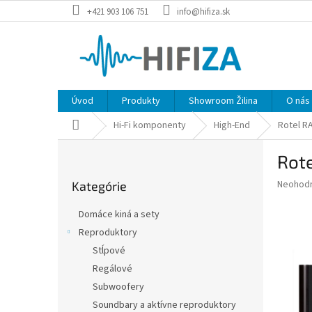
Prejsť
+421 903 106 751
info@hifiza.sk
na
obsah
Úvod
Produkty
Showroom Žilina
O nás
Domov
Hi-Fi komponenty
High-End
Rotel RA
B
Rote
o
Preskočiť
č
Priemer
Neohod
Kategórie
kategórie
n
hodnote
ý
produkt
Domáce kiná a sety
p
je
Reproduktory
0,0
a
z
Stĺpové
n
5
e
Regálové
hviezdič
l
Subwoofery
Soundbary a aktívne reproduktory