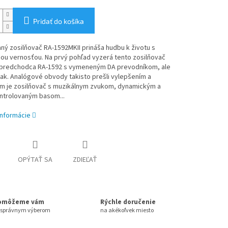
Pridať do košíka
aný zosilňovač RA-1592MKII
prináša hudbu k životu s
ou vernosťou.
Na prvý pohľad vyzerá tento zosilňovač
 predchodca RA-1592 s vymeneným DA prevodníkom, ale
 tak. Analógové obvody takisto prešli vylepšením a
m je zosilňovač s muzikálnym zvukom, dynamickým a
ntrolovaným basom...
informácie
OPÝTAŤ SA
ZDIEĽAŤ
omôžeme vám
Rýchle doručenie
 správnym výberom
na akékoľvek miesto