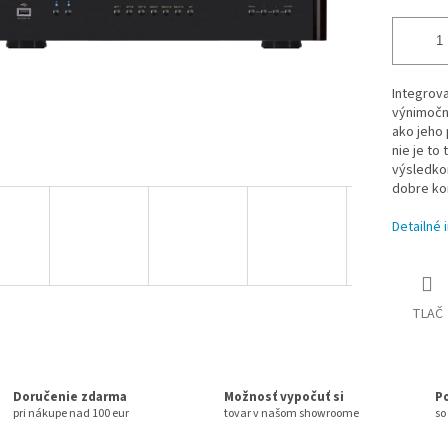
Integrov
výnimočn
ako jeho
nie je to
výsledko
dobre ko
Detailné 
TLAČ
Doručenie zdarma
Možnosť vypočuť si
P
pri nákupe nad 100 eur
tovar v našom showroome
so