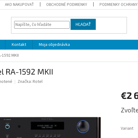
AKO NAKUPOVAŤ
OBCHODNÉ PODMIENKY
PODMIENKY OCHRANY
HĽADAŤ
Kontakt
Moja objednávka
-1592 MKII
l RA-1592 MKII
né
notené
Značka:
Rotel
nie
€2 
u
Jednotk
Zvoľte
cena:
iek.
Variant