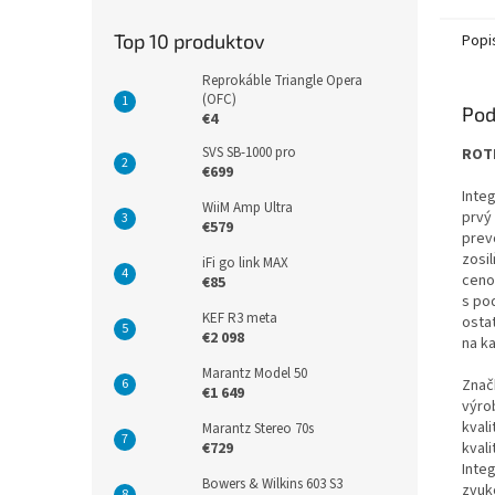
Top 10 produktov
Popi
Reprokáble Triangle Opera
(OFC)
Pod
€4
SVS SB-1000 pro
ROTE
€699
Inte
WiiM Amp Ultra
prvý
€579
prev
zosi
iFi go link MAX
ceno
€85
s
pod
KEF R3 meta
osta
€2 098
na ka
Marantz Model 50
Značk
€1 649
výro
kvali
Marantz Stereo 70s
kvali
€729
Inte
Bowers & Wilkins 603 S3
zvuk