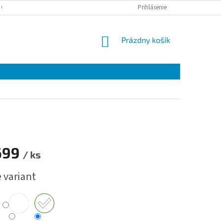
 OSOBNÝCH ÚDAJOV
Prihlásenie
NÁKUPNÝ
Prázdny košík
KOŠÍK
699
/ ks
ová
 variant