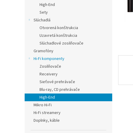
High-End
Sety
Slúchadlá
Otvorená konštrukcia
Uzavretá konštrukcia
Slúchadlové zosilňovače
Gramofóny
Hi-Fi komponenty
Zosilňovače
Receivery
Sieťové prehrávače
Blu-ray, CD prehrávače
High-End
Mikro Hi-Fi
Hi-Fi streamery
Doplnky, káble