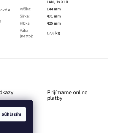
LAN, 1x XLR
Výška
:
144 mm
gové a
Šírka
:
431 mm
m
Hĺbka
:
425 mm
Váha
17,6 kg
(netto)
:
odkazy
Prijímame online
platby
ný poriadok
a platba
Súhlasím