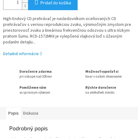
Pridať do košíka
High-Endový CD prehrávač je nasledovníkom oceňovaných CD
prehrávačov s vernou reprodukciou zvuku, výnimočným zmyslom pre
priestorovosť zvuku a lineárnou frekvenčnou odozvou s ultra nízkym
prahom šumu. RCD-1572MKII je vylepšená vlajková loď s úžasným
podaním detajlu...
Detailné informácie
Doručenie zdarma
Možnosť vypočuť si
pri nákupe nad 100 eur
tovar v našom showroome
Pomôžeme vám
Rýchle doručenie
so správnym výberom
na akékoľvek miesto
Popis
Diskusia
Podrobný popis