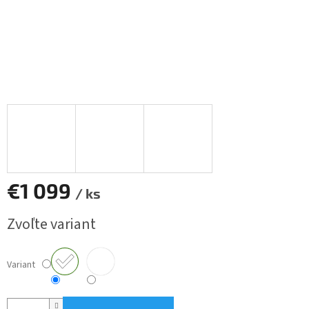
€1 099
/ ks
Jednotková
Zvoľte variant
cena:
Variant