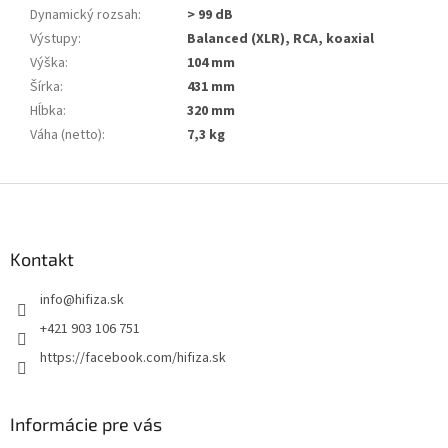
Dynamický rozsah
:
> 99 dB
Výstupy
:
Balanced (XLR), RCA, koaxial
Výška
:
104 mm
Šírka
:
431 mm
Hĺbka
:
320 mm
Váha (netto)
:
7,3 kg
Z
á
p
ä
Kontakt
t
info
@
hifiza.sk
i
e
+421 903 106 751
https://facebook.com/hifiza.sk
Informácie pre vás