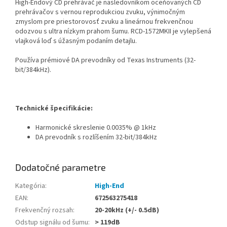
High-Endový CD prehrávač je nasledovníkom oceňovaných CD
prehrávačov s vernou reprodukciou zvuku, výnimočným
zmyslom pre priestorovosť zvuku a lineárnou frekvenčnou
odozvou s ultra nízkym prahom šumu. RCD-1572MKII je vylepšená
vlajková loď s úžasným podaním detajlu.
Používa prémiové DA prevodníky od Texas Instruments (
32-
bit/384kHz)
.
Technické špecifikácie:
Harmonické skreslenie
0.0035% @ 1kHz
DA prevodník s rozlíšením 32-bit/384kHz
Dodatočné parametre
Kategória
:
High-End
EAN
:
672563275418
Frekvenčný rozsah
:
20-20kHz (+/- 0.5dB)
Odstup signálu od šumu
:
> 119dB