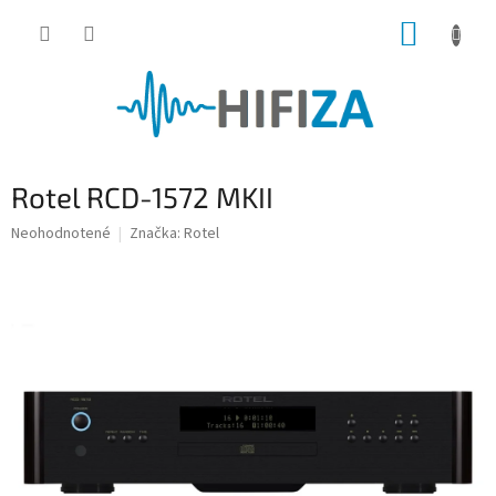
Prejsť
NÁKUP
na
obsah
KOŠÍK
Rotel RCD-1572 MKII
Priemerné
Neohodnotené
Značka:
Rotel
hodnotenie
produktu
je
0,0
z
5
hviezdičiek.