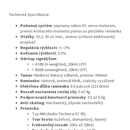
Technické špecifikácie:
Pohonný systém
: nepriamy náhon DC servo motorom,
prenos krútiaceho momentu pomocou plochého remienka
Otáčky
: 33,3, 45 ot./min., zmena rýchlosti elektronický
prepínač
Regulácia rýchlosti
: +/–2%
Kolísanie rýchlosti
: 0.2%
Odstup signál/šum
:
> 67dB (A-weighted, 20kHz LPF)
> 60dB (unweighted, 20kHz LPF)
Tanier
: hliníkový tlakový odliatok, priemer 300mm
Ramienko
: rúrkové, materiál hliník, staticky vyvážené
Efektívna dĺžka ramienka
: 8.8 palcové (223.6mm)
Rozsah nastavenia zvislej sily
: 0 až 4g
Podporovaná hmotnosť prenosky
: 3.5 až 6.0g
Anti-skating
: mechanický, plynule nastaviteľný
Prenoska
:
Typ MM (Audio-Technica AT 95)
Tvar hrotu
: kužeľový, diamantový, lepený
Frekvenčný rozsah
: 20Hz až 20kHz