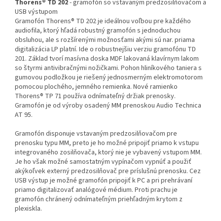
Thorens® TD 202
- gramofón so vstavaným predzosilňovačom a
USB výstupom
Gramofón Thorens® TD 202 je ideálnou voľbou pre každého
audiofila, ktorý hľadá robustný gramofón s jednoduchou
obsluhou, ale s rozšírenými možnosťami akými sú nar. priama
digitalizácia LP platní. Ide o robustnejšiu verziu gramofónu TD
201. Základ tvorí masívna doska MDF lakovaná klavírnym lakom
so štyrmi antivibračnými nožičkami. Pohon hliníkového taniera s
gumovou podložkou je riešený jednosmerným elektromotorom
pomocou plochého, jemného remienka. Nové ramienko
Thorens® TP 71 používa odnímateľný držiak prenosky.
Gramofón je od výroby osadený MM prenoskou Audio Technica
AT 95.
Gramofón disponuje vstavaným predzosilňovačom pre
prenosku typu MM, preto je ho možné pripojiť priamo k vstupu
integrovaného zosilňovača, ktorý nie je vybavený vstupom MM.
Je ho však možné samostatným vypínačom vypnúť a použiť
akýkoľvek externý predzosilňovač pre príslušnú prenosku. Cez
USB výstup je možné gramofón pripojiť k PC a pri prehrávaní
priamo digitalizovať analógové médium. Proti prachu je
gramofón chránený odnímateľným priehľadným krytom z
plexiskla.