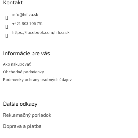
ä
Kontakt
t
info
@
hifiza.sk
i
e
+421 903 106 751
https://facebook.com/hifiza.sk
Informácie pre vás
Ako nakupovať
Obchodné podmienky
Podmienky ochrany osobných údajov
Ďalšie odkazy
Reklamačný poriadok
Doprava a platba