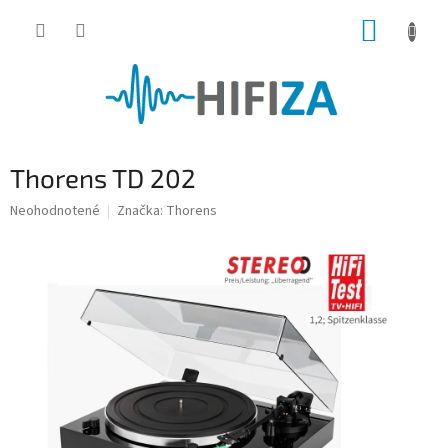
Prejsť
NÁKUP
na
obsah
KOŠÍK
Thorens TD 202
Priemerné
Neohodnotené
Značka:
Thorens
hodnotenie
produktu
je
0,0
z
5
hviezdičiek.