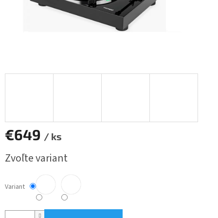
€649
/ ks
Jednotková
Zvoľte variant
cena:
Variant