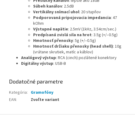
Presluchy kanálov
: lepšie ako 18dB
Súbeh kanálov
: 2.5dB
Vertikálny snímací uhol
: 20 stupňov
Podporovaná pripojovacia impedancia
: 47
kOhm
Výstupné napätie
: 2.5mV (1kHz, 3.54cm/sec.)
Predpísaná zvislá sila na hrot
: 3.5g (+/–0.5g)
Hmotnosť přenosky
: 5g (+/–0.5g)
Hmotnosť držiaku přenosky (head shell)
: 10g
(vrátane skrutiek, matíc a káblov)
Analógový výstup
: RCA (cinch) pozlátené konektory
Digitálny výstup
: USB-B
Dodatočné parametre
Kategória
:
Gramofóny
EAN
:
Zvoľte variant
Z
á
p