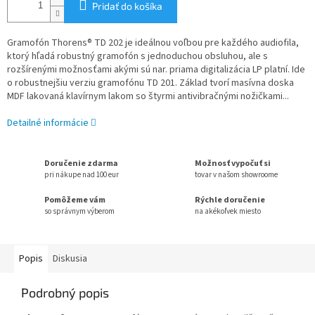
Pridať do košíka
Gramofón Thorens® TD 202 je ideálnou voľbou pre každého audiofila,
ktorý hľadá robustný gramofón s jednoduchou obsluhou, ale s
rozšírenými možnosťami akými sú nar. priama digitalizácia LP platní. Ide
o robustnejšiu verziu gramofónu TD 201. Základ tvorí masívna doska
MDF lakovaná klavírnym lakom so štyrmi antivibračnými nožičkami...
Detailné informácie
Doručenie zdarma
Možnosť vypočuť si
pri nákupe nad 100 eur
tovar v našom showroome
Pomôžeme vám
Rýchle doručenie
so správnym výberom
na akékoľvek miesto
Popis
Diskusia
Podrobný popis