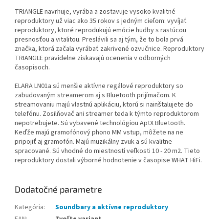
TRIANGLE navrhuje, vyrába a zostavuje vysoko kvalitné
reproduktory už viac ako 35 rokov s jedným cieľom: vyvíjať
reproduktory, ktoré reprodukujú emócie hudby s rastúcou
presnosťou a vitalitou. Preslávili sa aj tým, že to bola prvá
značka, ktorá začala vyrábať zakrivené ozvučnice. Reproduktory
TRIANGLE pravidelne získavajú ocenenia v odborných
časopisoch.
ELARA LN01a sú menšie aktívne regálové reproduktory so
zabudovaným streamerom aj s Bluetooth prijímačom. K
streamovaniu majú vlastnú aplikáciu, ktorú si nainštalujete do
telefónu. Zosilňovač ani streamer teda k týmto reproduktorom
nepotrebujete. Sú vybavené technológiou AptX Bluetooth.
Keďže majú gramofónový phono MM vstup, môžete na ne
pripojiť aj gramofón. Majú muzikálny zvuk a sú kvalitne
spracované. Sú vhodné do miestností veľkosti 10 - 20 m2. Tieto
reproduktory dostali výborné hodnotenie v časopise WHAT HiFi.
Dodatočné parametre
Kategória
:
Soundbary a aktívne reproduktory
EAN
:
Zvoľte variant