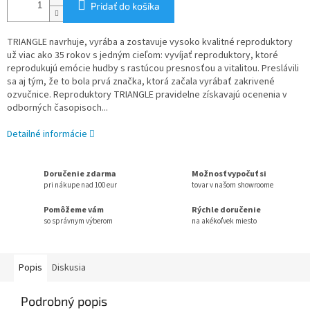
Pridať do košíka
TRIANGLE navrhuje, vyrába a zostavuje vysoko kvalitné reproduktory
už viac ako 35 rokov s jedným cieľom: vyvíjať reproduktory, ktoré
reprodukujú emócie hudby s rastúcou presnosťou a vitalitou. Preslávili
sa aj tým, že to bola prvá značka, ktorá začala vyrábať zakrivené
ozvučnice. Reproduktory TRIANGLE pravidelne získavajú ocenenia v
odborných časopisoch...
Detailné informácie
Doručenie zdarma
Možnosť vypočuť si
pri nákupe nad 100 eur
tovar v našom showroome
Pomôžeme vám
Rýchle doručenie
so správnym výberom
na akékoľvek miesto
Popis
Diskusia
Podrobný popis