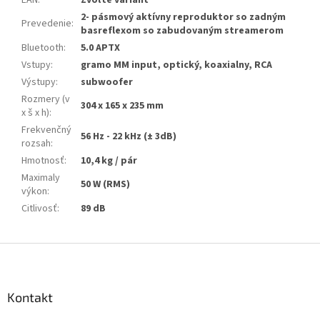
2- pásmový aktívny reproduktor so zadným
Prevedenie
:
basreflexom so zabudovaným streamerom
Bluetooth
:
5.0 APTX
Vstupy
:
gramo MM input, optický, koaxialny, RCA
Výstupy
:
subwoofer
Rozmery (v
304 x 165 x 235 mm
x š x h)
:
Frekvenčný
56 Hz - 22 kHz (± 3dB)
rozsah
:
Hmotnosť
:
10,4 kg / pár
Maximaly
50 W (RMS)
výkon
:
Citlivosť
:
89 dB
Z
á
p
ä
Kontakt
t