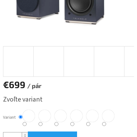
€699
/ pár
Jednotková
Zvoľte variant
cena:
Variant