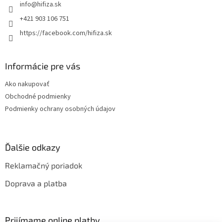
info
@
hifiza.sk
i
e
+421 903 106 751
https://facebook.com/hifiza.sk
Informácie pre vás
Ako nakupovať
Obchodné podmienky
Podmienky ochrany osobných údajov
Ďalšie odkazy
Reklamačný poriadok
Doprava a platba
Prijímame online platby