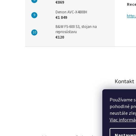
€869
Rece
Denon AVC-X4800H
http
€1 849
B&W FS-600 S3, stojan na
reprosústavu
€120
Z
á
p
ä
t
Kontakt
i
e
info
@
Používame s
+421 9
pohodlné pre
https:
neustále zlep
za.sk
Viac informác
Nastaven