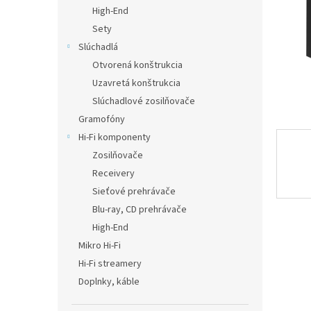
High-End
Sety
Slúchadlá
Otvorená konštrukcia
Uzavretá konštrukcia
Slúchadlové zosilňovače
Gramofóny
Hi-Fi komponenty
Zosilňovače
Receivery
Sieťové prehrávače
Blu-ray, CD prehrávače
High-End
Mikro Hi-Fi
Hi-Fi streamery
Doplnky, káble