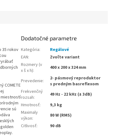
Dodatočné parametre
o 35 rokov
Kategória
:
Regálové
úcou
EAN
:
Zvoľte variant
 vyrábať
Rozmery (v
odborných
400 x 200 x 324 mm
x š x h)
:
2- pásmový reproduktor
Prevedenie
:
s predným basreflexom
vaný COMETE
ej
Frekvenčný
49 Hz - 22 kHz (± 3dB)
 miestností
rozsah
:
 prírodným
Hmotnosť
:
9,3 kg
vencie sú
Maximaly
odáva
80 W (RMS)
výkon
:
lesklých
Citlivosť
:
90 dB
e golden
reoplay.