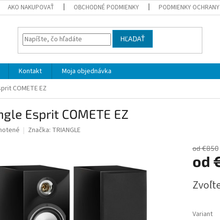
AKO NAKUPOVAŤ
OBCHODNÉ PODMIENKY
PODMIENKY OCHRANY
HĽADAŤ
Kontakt
Moja objednávka
sprit COMETE EZ
ngle Esprit COMETE EZ
né
notené
Značka:
TRIANGLE
nie
u
od €850
od
Jednotk
Zvoľte
cena:
iek.
Variant