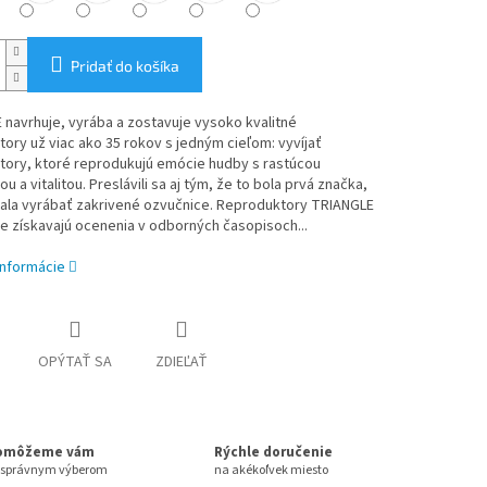
Pridať do košíka
navrhuje, vyrába a zostavuje vysoko kvalitné
ory už viac ako 35 rokov s jedným cieľom: vyvíjať
tory, ktoré reprodukujú emócie hudby s rastúcou
u a vitalitou. Preslávili sa aj tým, že to bola prvá značka,
čala vyrábať zakrivené ozvučnice. Reproduktory TRIANGLE
e získavajú ocenenia v odborných časopisoch...
informácie
OPÝTAŤ SA
ZDIEĽAŤ
omôžeme vám
Rýchle doručenie
 správnym výberom
na akékoľvek miesto