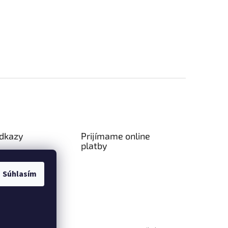
odkazy
Prijímame online
platby
ný poriadok
a platba
Súhlasím