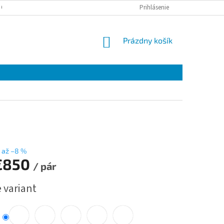
 OSOBNÝCH ÚDAJOV
Prihlásenie
NÁKUPNÝ
Prázdny košík
KOŠÍK
až –8 %
€850
/ pár
ová
 variant