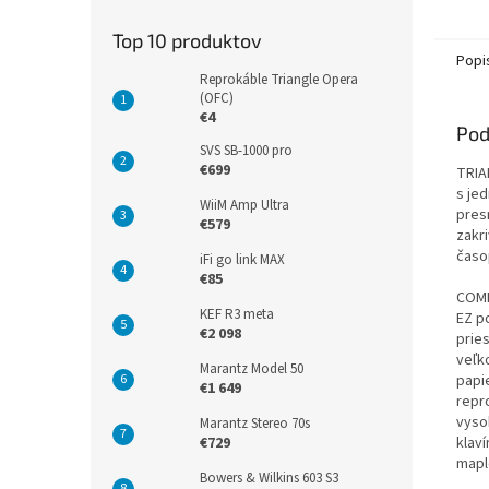
Top 10 produktov
Popi
Reprokáble Triangle Opera
(OFC)
€4
Pod
SVS SB-1000 pro
€699
TRIA
s je
WiiM Amp Ultra
presn
€579
zakr
časo
iFi go link MAX
€85
COME
KEF R3 meta
EZ p
€2 098
prie
veľk
Marantz Model 50
papi
€1 649
repr
vyso
Marantz Stereo 70s
klaví
€729
mapl
Bowers & Wilkins 603 S3