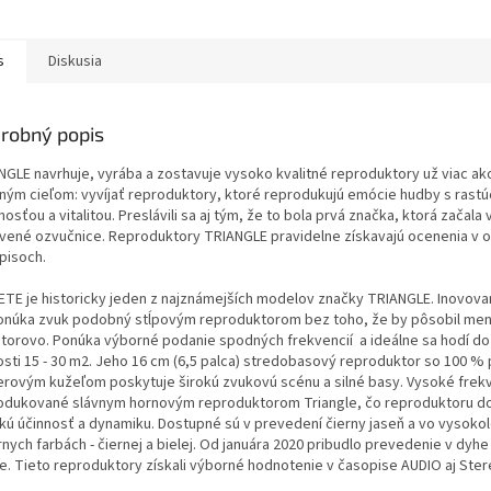
s
Diskusia
robný popis
NGLE navrhuje, vyrába a zostavuje vysoko kvalitné reproduktory už viac ak
dným cieľom: vyvíjať reproduktory, ktoré reprodukujú emócie hudby s rast
osťou a vitalitou. Preslávili sa aj tým, že to bola prvá značka, ktorá začala
ivené ozvučnice. Reproduktory TRIANGLE pravidelne získavajú ocenenia v 
pisoch.
TE je historicky jeden z najznámejších modelov značky TRIANGLE. Inovo
onúka zvuk podobný stĺpovým reproduktorom bez toho, že by pôsobil men
storovo. Ponúka výborné podanie spodných frekvencií a ideálne sa hodí do
osti 15 - 30 m2. Jeho 16 cm (6,5 palca) stredobasový reproduktor so 100 %
erovým kužeľom poskytuje širokú zvukovú scénu a silné basy. Vysoké frek
odukované slávnym hornovým reproduktorom Triangle, čo reproduktoru d
kú účinnosť a dynamiku. Dostupné sú v prevedení čierny jaseň a vo vysoko
rnych farbách - čiernej a bielej. Od januára 2020 pribudlo prevedenie v dyh
e.
Tieto reproduktory získali výborné hodnotenie v časopise AUDIO aj Ste