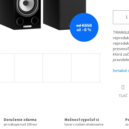
od €850
až –8 %
TRIANGLE 
reprodukt
reproduk
presnosťo
ktorá za
pravideln
Detailné 
TLAČ
Doručenie zdarma
Možnosť vypočuť si
P
pri nákupe nad 100 eur
tovar v našom showroome
so