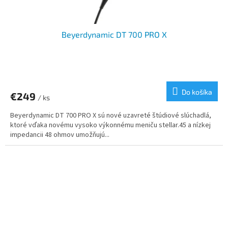
Beyerdynamic DT 700 PRO X
Do košíka
€249
/ ks
Beyerdynamic DT 700 PRO X sú nové uzavreté štúdiové slúchadlá,
ktoré vďaka novému vysoko výkonnému meniču stellar.45 a nízkej
impedancii 48 ohmov umožňujú...