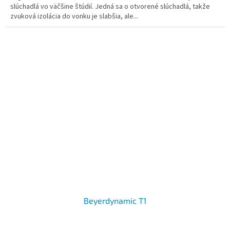
slúchadlá vo väčšine štúdií. Jedná sa o otvorené slúchadlá, takže
zvuková izolácia do vonku je slabšia, ale...
Beyerdynamic T1