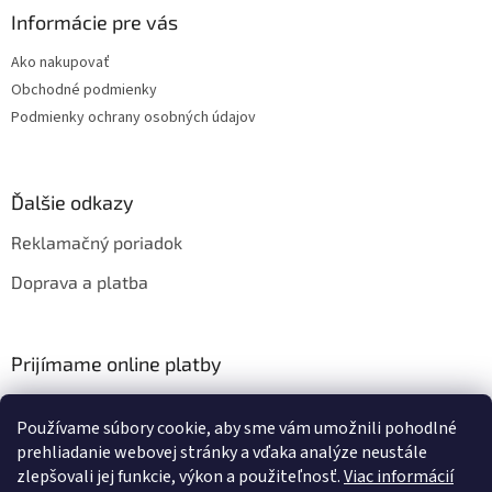
v
Informácie pre vás
ý
p
Ako nakupovať
i
Obchodné podmienky
s
Podmienky ochrany osobných údajov
u
Ďalšie odkazy
Reklamačný poriadok
Doprava a platba
Prijímame online platby
Používame súbory cookie, aby sme vám umožnili pohodlné
prehliadanie webovej stránky a vďaka analýze neustále
zlepšovali jej funkcie, výkon a použiteľnosť.
Viac informácií