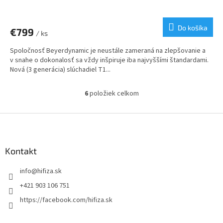
Do košíka
€799
/ ks
Spoločnosť Beyerdynamic je neustále zameraná na zlepšovanie a
v snahe o dokonalosť sa vždy inšpiruje iba najvyššími štandardami.
Nová (3 generácia) slúchadiel T1...
6
položiek celkom
O
v
l
Z
á
á
d
p
a
ä
Kontakt
c
t
i
info
@
hifiza.sk
i
e
p
e
+421 903 106 751
r
https://facebook.com/hifiza.sk
v
k
y