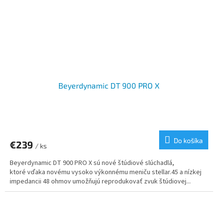
Beyerdynamic DT 900 PRO X
Do košíka
€239
/ ks
Beyerdynamic DT 900 PRO X sú nové štúdiové slúchadlá,
ktoré vďaka novému vysoko výkonnému meniču stellar.45 a nízkej
impedancii 48 ohmov umožňujú reprodukovať zvuk štúdiovej...