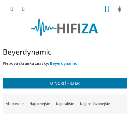
Prejsť
NÁKUP
na
obsah
KOŠÍK
Beyerdynamic
Webová stránka značky:
Beyerdynamic
OTVORIŤ FILTER
R
a
Abecedne
Najlacnejšie
Najdrahšie
Najpredávanejšie
d
e
V
n
ý
i