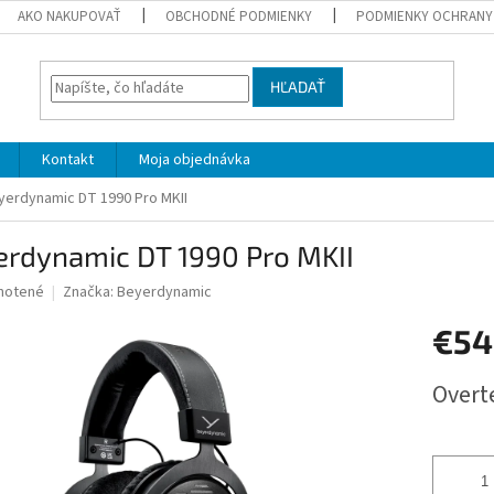
AKO NAKUPOVAŤ
OBCHODNÉ PODMIENKY
PODMIENKY OCHRANY
HĽADAŤ
Kontakt
Moja objednávka
yerdynamic DT 1990 Pro MKII
erdynamic DT 1990 Pro MKII
né
notené
Značka:
Beyerdynamic
nie
€5
u
Jednotk
Overt
cena:
iek.