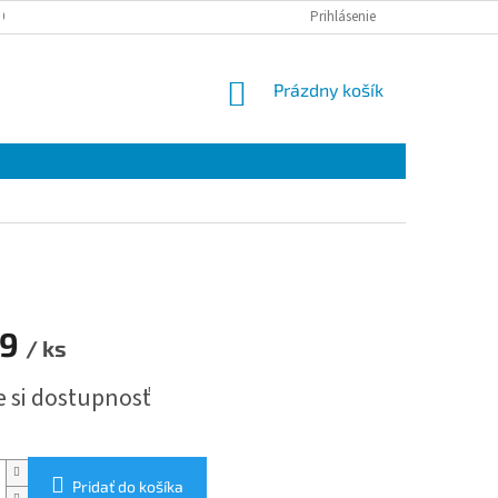
 OSOBNÝCH ÚDAJOV
Prihlásenie
NÁKUPNÝ
Prázdny košík
KOŠÍK
49
/ ks
ová
e si dostupnosť
Pridať do košíka