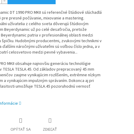
amic DT 1990 PRO MKII sú referenčné štúdiové slúchadlá
 pre presné počúvanie, mixovanie a mastering.
álni užívatelia z celého sveta dôverujú štúdiovým
ám Beyerdynamic už po celé desaťročia, pretože
 Beyerdynamic patria v profesionálnej oblasti medzi
u špičku. Hudobnými producentmi, zvukovými technikmi v
a ďalšími náročnými užívateľmi sú voľbou číslo jedna, a v
patrí celosvetovo medzi pevné vybavenia...
PRO MKII obsahuje najnovšiu generáciu technológie
v TESLA TESLA.45. Od základov prepracovaný 45 mm
eničov zaujme vynikajúcim rozlíšením, extrémne nízkym
m a vynikajúcim impulzným správaním. Dokonca aj pri
hlasitosti umožňuje TESLA.45 pozoruhodnú vernosť
informácie
OPÝTAŤ SA
ZDIEĽAŤ