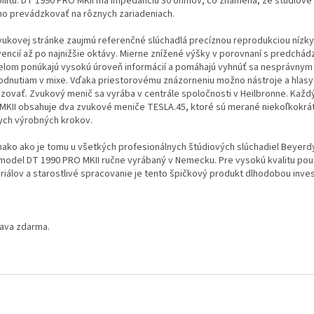
ibilitu. DT 1990 PRO MKII má impedanciu 30 ohmov, čo znamená, že štúdiové
o prevádzkovať na rôznych zariadeniach.
vukovej stránke zaujmú referenčné slúchadlá precíznou reprodukciou nízk
vencií až po najnižšie oktávy. Mierne znížené výšky v porovnaní s predchád
lom ponúkajú vysokú úroveň informácií a pomáhajú vyhnúť sa nesprávnym
odnutiam v mixe. Vďaka priestorovému znázorneniu možno nástroje a hlasy
lizovať. Zvukový menič sa vyrába v centrále spoločnosti v Heilbronne. Každ
MKII obsahuje dva zvukové meniče TESLA.45, ktoré sú merané niekoľkokrá
ych výrobných krokov.
ako ako je tomu u všetkých profesionálnych štúdiových slúchadiel Beyerd
j model DT 1990 PRO MKII ručne vyrábaný v Nemecku. Pre vysokú kvalitu pou
riálov a starostlivé spracovanie je tento špičkový produkt dlhodobou inves
ava zdarma.