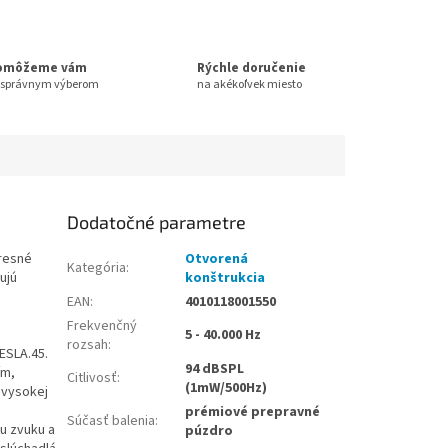
omôžeme vám
Rýchle doručenie
 správnym výberom
na akékoľvek miesto
Dodatočné parametre
presné
Otvorená
Kategória
:
ujú
konštrukcia
EAN
:
4010118001550
Frekvenčný
5 - 40.000 Hz
rozsah
:
ESLA.45.
94 dBSPL
ím,
Citlivosť
:
(1mW/500Hz)
 vysokej
prémiové prepravné
Súčasť balenia
:
tu zvuku a
púzdro