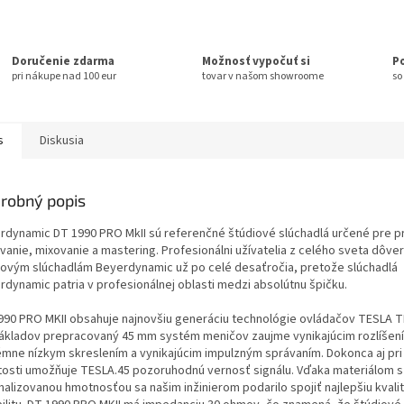
Doručenie zdarma
Možnosť vypočuť si
P
pri nákupe nad 100 eur
tovar v našom showroome
so
s
Diskusia
robný popis
rdynamic DT 1990 PRO MkII sú referenčné štúdiové slúchadlá určené pre 
vanie, mixovanie a mastering. Profesionálni užívatelia z celého sveta dôver
iovým slúchadlám Beyerdynamic už po celé desaťročia, pretože slúchadlá
rdynamic patria v profesionálnej oblasti medzi absolútnu špičku.
990 PRO MKII obsahuje najnovšiu generáciu technológie ovládačov TESLA T
ákladov prepracovaný 45 mm systém meničov zaujme vynikajúcim rozlíšen
émne nízkym skreslením a vynikajúcim impulzným správaním. Dokonca aj pri
itosti umožňuje TESLA.45 pozoruhodnú vernosť signálu. Vďaka materiálom s
malizovanou hmotnosťou sa našim inžinierom podarilo spojiť najlepšiu kvali