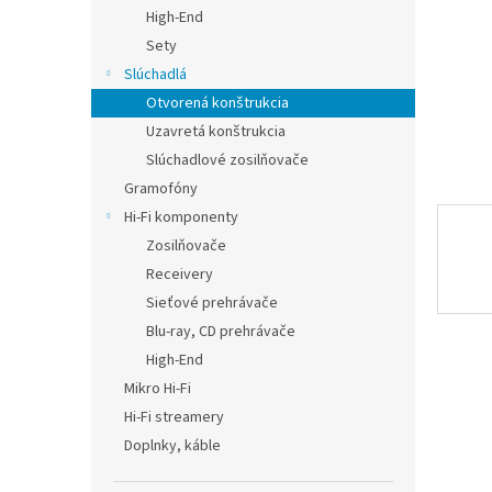
High-End
Sety
Slúchadlá
Otvorená konštrukcia
Uzavretá konštrukcia
Slúchadlové zosilňovače
Gramofóny
Hi-Fi komponenty
Zosilňovače
Receivery
Sieťové prehrávače
Blu-ray, CD prehrávače
High-End
Mikro Hi-Fi
Hi-Fi streamery
Doplnky, káble