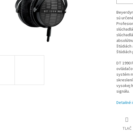
Beyerdyn
sú určené
Profesion
slúchadl
slúchadlá
absolútn
štúdiách 
štúdiách 
DT 1990 
ovládačo
systém m
skreslení
vysokej 
signálu.
Detailné 
TLAČ