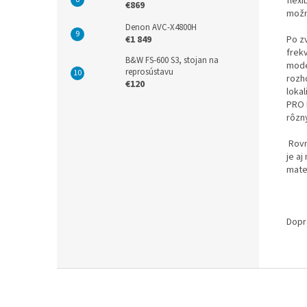
flex
€869
možn
Denon AVC-X4800H
Po z
€1 849
frek
B&W FS-600 S3, stojan na
mode
reprosústavu
rozh
€120
loka
PRO 
rôzn
Rovn
je a
mate
Dopr
Z
á
p