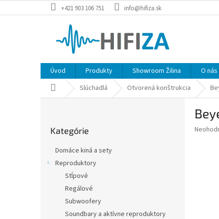
Prejsť
+421 903 106 751
info@hifiza.sk
na
obsah
Úvod
Produkty
Showroom Žilina
O nás
Domov
Slúchadlá
Otvorená konštrukcia
Be
B
Bey
o
Preskočiť
č
Priemer
Neohod
Kategórie
kategórie
n
hodnote
ý
produkt
Domáce kiná a sety
p
je
Reproduktory
0,0
a
z
Stĺpové
n
5
e
Regálové
hviezdič
l
Subwoofery
Soundbary a aktívne reproduktory