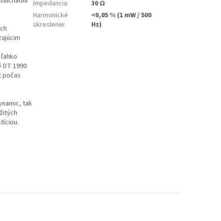
 slúchadlá
Impedancia
:
30 Ω
Harmonické
<0,05 % (1 mW / 500
skreslenie
:
Hz)
ych
zajúcim
 ľahko
ý DT 1990
t počas
ynamic, tak
žitých
tíciou.