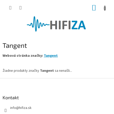
Prejsť
NÁKUP
na
obsah
KOŠÍK
Tangent
Webová stránka značky:
Tangent
Žiadne produkty značky
Tangent
sa nenašli...
Z
á
p
ä
Kontakt
t
info
@
hifiza.sk
i