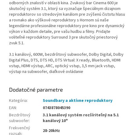
odborných znalostí v oblasti kina. Zvukový bar Cinema 600 je
skutočný systém 3.1, ktorý sa vyznačuje špeciálnym dizajnom
reproduktorov so stredovým kanálom pre zvýšenú čistotu hlasu
a rovnako ako výškové reproduktory s Hornom sú naše
legendárne profesionálne reproduktory pre kino pre dynamický
výkon v každom detaile, pre vašu hudbu a filmy. Pridajte
voliteľné reproduktory Surround 3 pre skutočný priestorový
zvuk 5.1.
3.1 kanálový, 600W, bezdrôtový subwoofer, Dolby Digital, Dolby
Digital Plus, DTS, DTS HD, DTS Virtual: X ready, Bluetooth, HDMI
vstup, HDMI výstup, ARC, optický vstup, 3,5 mm jack vstup,
výstup na subwoofer, diaľkové ovládanie
Dodatočné parametre
Kategória
:
Soundbary a aktívne reproduktory
EAN
:
0743878045390
Bezdrôtový
3.1 kanálový systém rozšíriteľný na 5.1
subwoofer
:
kanálový 10"
Frekvenčný
28-20kHz
rozsah
: