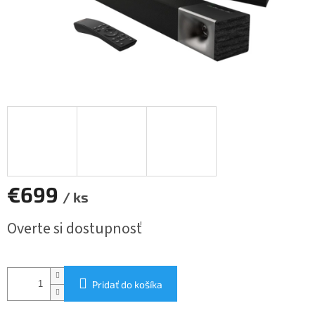
€699
/ ks
Jednotková
Overte si dostupnosť
cena:
Pridať do košíka