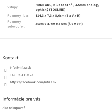
HDMI-ARC, Bluetooth® , 3.5mm analog,
Vstupy
:
optický (TOSLINK)
Rozmery - bar
:
114,3 x 7,3 x 8,6cm (Š x V x H)
Rozmery -
36cm x 47cm x 37cm (Š x V x H)
subwoofer
:
Z
á
p
ä
Kontakt
t
info
@
hifiza.sk
i
e
+421 903 106 751
https://facebook.com/hifiza.sk
Informácie pre vás
Ako nakupovať