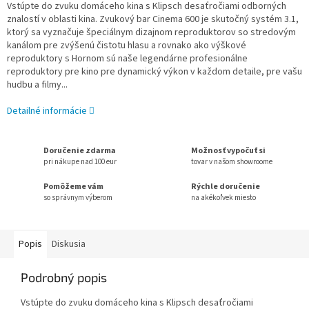
Vstúpte do zvuku domáceho kina s Klipsch desaťročiami odborných
znalostí v oblasti kina. Zvukový bar Cinema 600 je skutočný systém 3.1,
ktorý sa vyznačuje špeciálnym dizajnom reproduktorov so stredovým
kanálom pre zvýšenú čistotu hlasu a rovnako ako výškové
reproduktory s Hornom sú naše legendárne profesionálne
reproduktory pre kino pre dynamický výkon v každom detaile, pre vašu
hudbu a filmy...
Detailné informácie
Doručenie zdarma
Možnosť vypočuť si
pri nákupe nad 100 eur
tovar v našom showroome
Pomôžeme vám
Rýchle doručenie
so správnym výberom
na akékoľvek miesto
Popis
Diskusia
Podrobný popis
Vstúpte do zvuku domáceho kina s Klipsch desaťročiami