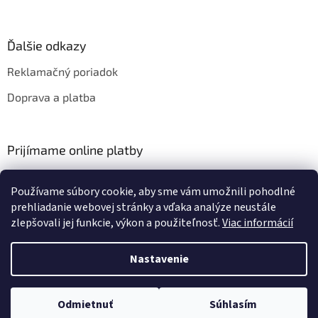
Ďalšie odkazy
Reklamačný poriadok
Doprava a platba
Prijímame online platby
Používame súbory cookie, aby sme vám umožnili pohodlné
prehliadanie webovej stránky a vďaka analýze neustále
zlepšovali jej funkcie, výkon a použiteľnosť.
Viac informácií
Vytvoril Shoptet
Nastavenie
Copyright 2026
HIFIZA
. Všetky práva vyhradené.
Upraviť nastavenie
Odmietnuť
Súhlasím
cookies