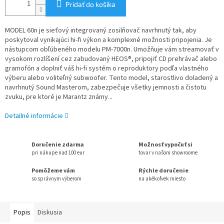
Pridať do košíka
MODEL 60n je sieťový integrovaný zosilňovač navrhnutý tak, aby
poskytoval vynikajúci hi-fi výkon a komplexné možnosti pripojenia. Je
nástupcom obľúbeného modelu PM-7000n. Umožňuje vám streamovať v
vysokom rozlíšení cez zabudovaný HEOS®, pripojiť CD prehrávač alebo
gramofón a doplniť váš hi-fi systém o reproduktory podľa vlastného
výberu alebo voliteľný subwoofer. Tento model, starostlivo doladený a
navrhnutý Sound Masterom, zabezpečuje všetky jemnosti a čistotu
zvuku, pre ktoré je Marantz známy...
Detailné informácie
Doručenie zdarma
Možnosť vypočuť si
pri nákupe nad 100 eur
tovar v našom showroome
Pomôžeme vám
Rýchle doručenie
so správnym výberom
na akékoľvek miesto
Popis
Diskusia