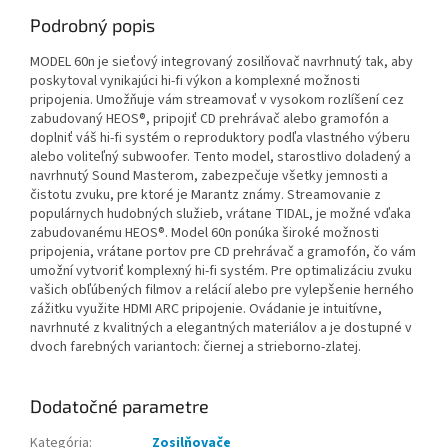
Podrobný popis
MODEL 60n je sieťový integrovaný zosilňovač navrhnutý tak, aby
poskytoval vynikajúci hi-fi výkon a komplexné možnosti
pripojenia. Umožňuje vám streamovať v vysokom rozlíšení cez
zabudovaný HEOS®, pripojiť CD prehrávač alebo gramofón a
doplniť váš hi-fi systém o reproduktory podľa vlastného výberu
alebo voliteľný subwoofer. Tento model, starostlivo doladený a
navrhnutý Sound Masterom, zabezpečuje všetky jemnosti a
čistotu zvuku, pre ktoré je Marantz známy. Streamovanie z
populárnych hudobných služieb, vrátane TIDAL, je možné vďaka
zabudovanému HEOS®. Model 60n ponúka široké možnosti
pripojenia, vrátane portov pre CD prehrávač a gramofón, čo vám
umožní vytvoriť komplexný hi-fi systém. Pre optimalizáciu zvuku
vašich obľúbených filmov a relácií alebo pre vylepšenie herného
zážitku využite HDMI ARC pripojenie. Ovádanie je intuitívne,
navrhnuté z kvalitných a elegantných materiálov a je dostupné v
dvoch farebných variantoch: čiernej a strieborno-zlatej.
Dodatočné parametre
Kategória
:
Zosilňovače