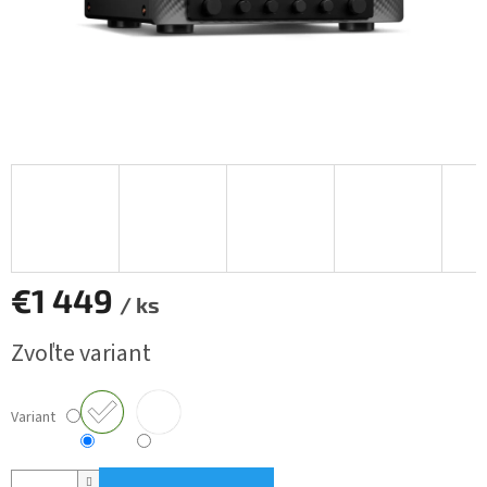
€1 449
/ ks
Jednotková
Zvoľte variant
cena:
Variant