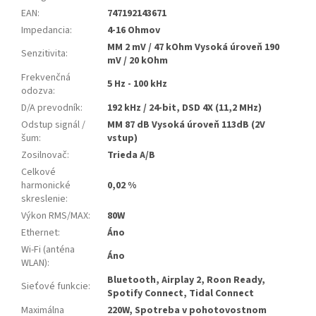
EAN
:
747192143671
Impedancia
:
4-16 Ohmov
MM 2 mV / 47 kOhm Vysoká úroveň 190
Senzitivita
:
mV / 20 kOhm
Frekvenčná
5 Hz - 100 kHz
odozva
:
D/A prevodník
:
192 kHz / 24-bit, DSD 4X (11,2 MHz)
Odstup signál /
MM 87 dB Vysoká úroveň 113dB (2V
šum
:
vstup)
Zosilnovač
:
Trieda A/B
Celkové
harmonické
0,02 %
skreslenie
:
Výkon RMS/MAX
:
80W
Ethernet
:
Áno
Wi-Fi (anténa
Áno
WLAN)
:
Bluetooth, Airplay 2, Roon Ready,
Sieťové funkcie
:
Spotify Connect, Tidal Connect
Maximálna
220W, Spotreba v pohotovostnom