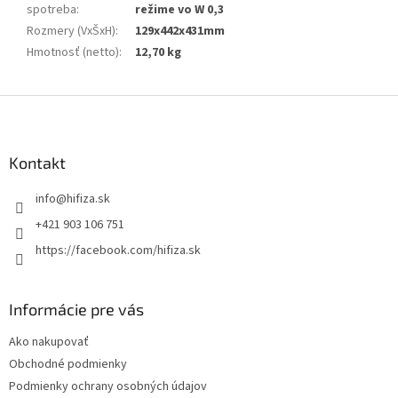
spotreba
:
režime vo W 0,3
Rozmery (VxŠxH)
:
129x442x431mm
Hmotnosť (netto)
:
12,70 kg
Z
á
p
ä
Kontakt
t
info
@
hifiza.sk
i
e
+421 903 106 751
https://facebook.com/hifiza.sk
Informácie pre vás
Ako nakupovať
Obchodné podmienky
Podmienky ochrany osobných údajov