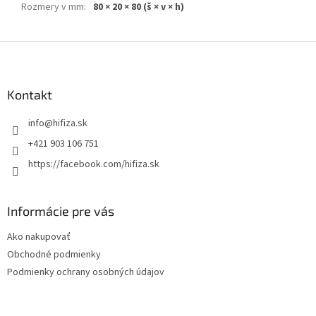
Rozmery v mm
:
80 × 20 × 80 (š × v × h)
Z
á
p
ä
Kontakt
t
info
@
hifiza.sk
i
e
+421 903 106 751
https://facebook.com/hifiza.sk
Informácie pre vás
Ako nakupovať
Obchodné podmienky
Podmienky ochrany osobných údajov