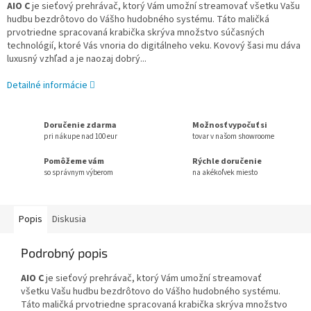
AIO C
je sieťový prehrávač, ktorý Vám umožní streamovať všetku Vašu
hudbu bezdrôtovo do Vášho hudobného systému. Táto maličká
prvotriedne spracovaná krabička skrýva množstvo súčasných
technológií, ktoré Vás vnoria do digitálneho veku. Kovový šasi mu dáva
luxusný vzhľad a je naozaj dobrý...
Detailné informácie
Doručenie zdarma
Možnosť vypočuť si
pri nákupe nad 100 eur
tovar v našom showroome
Pomôžeme vám
Rýchle doručenie
so správnym výberom
na akékoľvek miesto
Popis
Diskusia
Podrobný popis
AIO C
je sieťový prehrávač, ktorý Vám umožní streamovať
všetku Vašu hudbu bezdrôtovo do Vášho hudobného systému.
Táto maličká prvotriedne spracovaná krabička skrýva množstvo