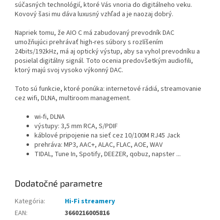
súčasných technológií, ktoré Vás vnoria do digitálneho veku.
Kovový šasi mu dáva luxusný vzhľad a je naozaj dobrý.
Napriek tomu, že AIO C má zabudovaný prevodník DAC
umožňujúci prehrávať high-res súbory s rozlíšením
24bits/192kHz, má aj optický výstup, aby sa vyhol prevodníku a
posielal digitálny signál. Toto ocenia predovšetkým audiofili,
ktorý majú svoj vysoko výkonný DAC.
Toto sú funkcie, ktoré ponúka: internetové rádiá, streamovanie
cez wifi, DLNA, multiroom management.
wi-fi, DLNA
výstupy: 3,5 mm RCA, S/PDIF
káblové pripojenie na sieť cez 10/100M RJ45 Jack
prehráva: MP3, AAC+, ALAC, FLAC, AOE, WAV
TIDAL, Tune In, Spotify, DEEZER, qobuz, napster ...
Dodatočné parametre
Kategória
:
Hi-Fi streamery
EAN
:
3660216005816