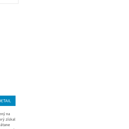
DETAIL
ený na
rý získal
rátane