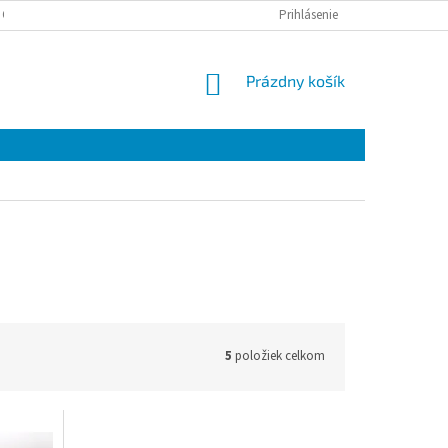
 OSOBNÝCH ÚDAJOV
Prihlásenie
NÁKUPNÝ
Prázdny košík
KOŠÍK
5
položiek celkom