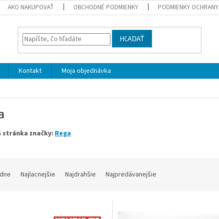
AKO NAKUPOVAŤ
OBCHODNÉ PODMIENKY
PODMIENKY OCHRANY
HĽADAŤ
Kontakt
Moja objednávka
a
 stránka značky:
Rega
dne
Najlacnejšie
Najdrahšie
Najpredávanejšie