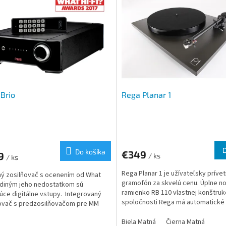
Brio
Rega Planar 1
Do košíka
€349
9
/ ks
/ ks
Rega Planar 1 je užívateľsky prívet
ý zosilňovač s ocenením od What
gramofón za skvelú cenu. Úplne n
jediným jeho nedostatkom sú
ramienko RB 110 vlastnej konštruk
úce digitálne vstupy. Integrovaný
spoločnosti Rega má automatické
ovač s predzosilňovačom pre MM
nastavenie anti-skatingu a tak...
ky a výstupom pre...
Biela Matná
Čierna Matná