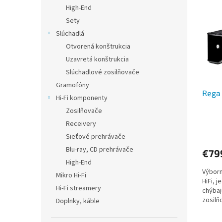
p
e
High-End
i
p
Sety
s
r
Slúchadlá
p
o
Otvorená konštrukcia
r
d
Uzavretá konštrukcia
o
u
d
Slúchadlové zosilňovače
k
u
t
Gramofóny
Rega 
k
o
Hi-Fi komponenty
t
v
Zosilňovače
o
Receivery
v
Sieťové prehrávače
Blu-ray, CD prehrávače
€79
High-End
Výborn
Mikro Hi-Fi
HiFi, 
Hi-Fi streamery
chýbaj
zosilň
Doplnky, káble
prenos