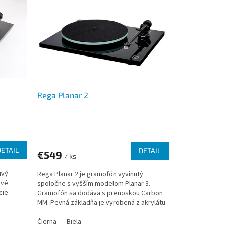
Rega Planar 2
DETAIL
DETAIL
€549
/ ks
ivý
Rega Planar 2 je gramofón vyvinutý
ové
spoločne s vyšším modelom Planar 3.
cie
Gramofón sa dodáva s prenoskou Carbon
MM. Pevná základňa je vyrobená z akrylátu
s vysoko lesklým...
Čierna
Biela