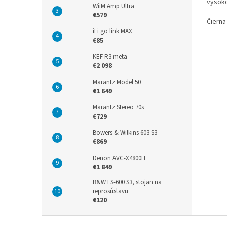
vysoko
WiiM Amp Ultra
hliník
€579
Čierna
iFi go link MAX
€85
KEF R3 meta
€2 098
Marantz Model 50
€1 649
Marantz Stereo 70s
€729
Bowers & Wilkins 603 S3
€869
Denon AVC-X4800H
€1 849
B&W FS-600 S3, stojan na
reprosústavu
€120
Z