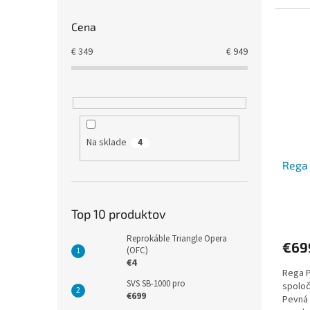
Cena
€
349
€
949
Na sklade
4
Rega
Top 10 produktov
Reprokáble Triangle Opera
€69
(OFC)
€4
Rega P
SVS SB-1000 pro
spoloč
€699
Pevná 