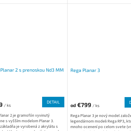
 Planar 2 s prenoskou Nd3 MM
Rega Planar 3
DETAIL
9
€799
od
/ ks
/ ks
lanar 2 je gramofón vyvinutý
Rega Planar 3 je nový model založ
ne s vyšším modelom Planar 3.
legendárnom modeli Rega RP3, kto
základňa je vyrobená z akrylátu s
mnoho ocenení po celom svete (v